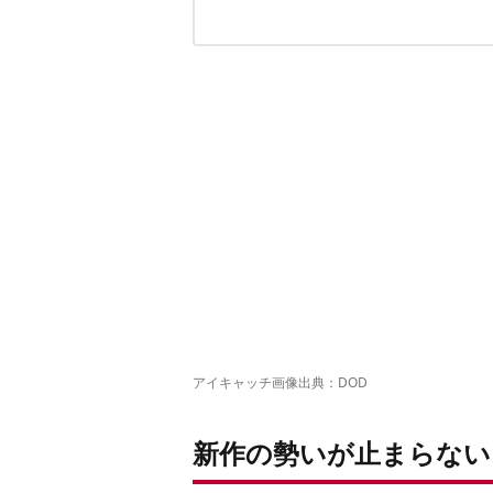
ついに登場！DODの大型シェルター
テキーラキッチンレッグ
テキーラプレートS
テキーラランタンレッグ
アイキャッチ画像出典：
DOD
新作の勢いが止まらない