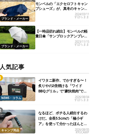
モンベルの「エクセロフトキャン
プシューズ」が、真冬のキャンプ
に心強い！
2024/03/11
ずぼらまま
ブランド・メーカー
【一時品切れ続出】モンベルの軽
量日傘「サンブロックアンブレ
ラ」シリーズが最高。見つけたら
2023/11/15
ずぼらまま
即買い必至かも！
ブランド・メーカー
人気記事
イワタニ新作、でかすぎる〜！
炙りやの2倍焼ける「ワイド
BBQグリル」で“豪快焼肉”でき
るよ【再販開始】
2026/08/04
NEWS・コラム
ずぼらまま
なるほど、ポチる人続出するわ
けだ。全長5.5cmの「極小ギ
ア」を使って分かったほんとの
魅力
2026/08/05
キャンプ用品
RYUCAMP