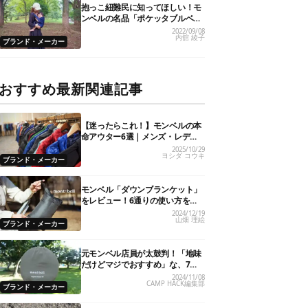
抱っこ紐難民に知ってほしい！モ
ンベルの名品「ポケッタブルベビ
ーキャリア」が全パパママにおす
2022/09/08
内舘 綾子
すめの理由
ブランド・メーカー
おすすめ最新関連記事
【迷ったらこれ！】モンベルの本
命アウター6選｜メンズ・レディ
ース・キッズ別おすすめ
2025/10/29
ヨシダ コウキ
ブランド・メーカー
モンベル「ダウンブランケット」
をレビュー！6通りの使い方を試
してみた
2024/12/19
山畑 理絵
ブランド・メーカー
元モンベル店員が太鼓判！「地味
だけどマジでおすすめ」な、7つ
の隠れた名品
2024/11/08
CAMP HACK編集部
ブランド・メーカー