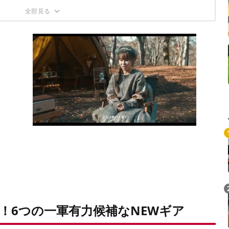
「ライダーズベース」
！6つの一軍有力候補なNEWギア