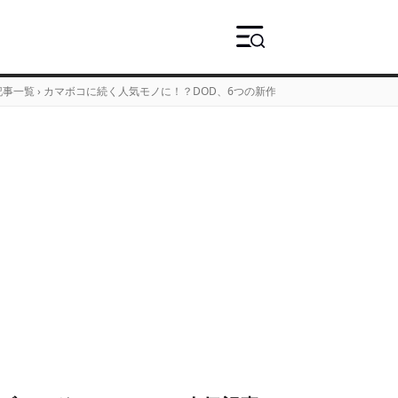
記事一覧
›
カマボコに続く人気モノに！？DOD、6つの新作に期待の大型シェルターが