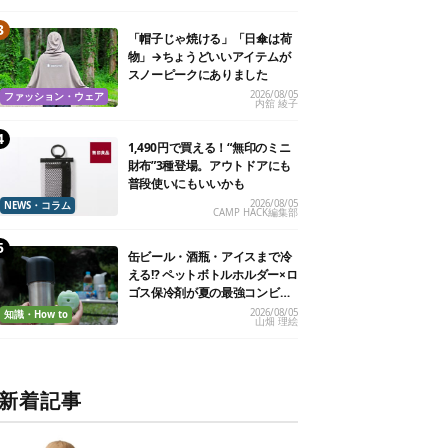
「帽子じゃ焼ける」「日傘は荷
物」→ちょうどいいアイテムが
スノーピークにありました
2026/08/05
ファッション・ウェア
内舘 綾子
1,490円で買える！“無印のミニ
財布”3種登場。アウトドアにも
普段使いにもいいかも
2026/08/05
NEWS・コラム
CAMP HACK編集部
缶ビール・酒瓶・アイスまで冷
える!? ペットボトルホルダー×ロ
ゴス保冷剤が夏の最強コンビだ
った
2026/08/05
知識・How to
山畑 理絵
新着記事