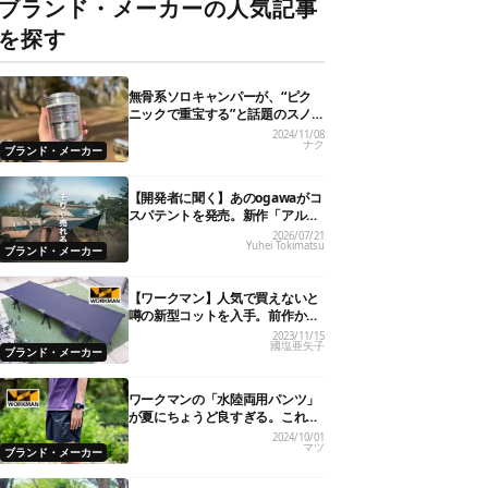
ブランド・メーカーの人気記事
を探す
無骨系ソロキャンパーが、“ピク
ニックで重宝する”と話題のスノ
ーピーク「サヨウ」を使ってみた
2024/11/08
ナク
ら…
ブランド・メーカー
【開発者に聞く】あのogawaがコ
スパテントを発売。新作「アルテ
ミス」が即完売したワケ
2026/07/21
Yuhei Tokimatsu
ブランド・メーカー
【ワークマン】人気で買えないと
噂の新型コットを入手。前作から
超進化したコスパの良さに脱帽で
2023/11/15
國塩亜矢子
す
ブランド・メーカー
ワークマンの「水陸両用パンツ」
が夏にちょうど良すぎる。これで
1,900円ってどゆこと…
2024/10/01
マツ
ブランド・メーカー