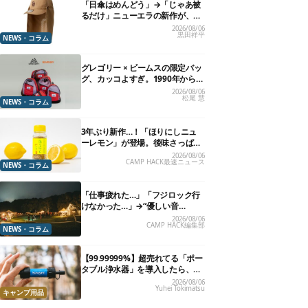
「日傘はめんどう」→「じゃあ被
るだけ」ニューエラの新作が、真
夏に照準合わせてます
2026/08/06
黒田祥平
NEWS・コラム
グレゴリー × ビームスの限定バッ
グ、カッコよすぎ。1990年から“3
年のみ使用”されていた、紫タグ
2026/08/06
松尾 慧
が復活
NEWS・コラム
3年ぶり新作…！「ほりにしニュ
ーレモン」が登場。後味さっぱり
の万能スパイス！【8月21日発
2026/08/06
CAMP HACK最速ニュース
売】
NEWS・コラム
「仕事疲れた…」「フジロック行
けなかった…」→“優しい音
楽”と“大きな自然”で治癒。まだ間
2026/08/06
CAMP HACK編集部
に合います。
NEWS・コラム
【99.99999%】超売れてる「ポー
タブル浄水器」を導入したら、防
災が明確に自分ごと化した
2026/08/06
Yuhei Tokimatsu
キャンプ用品