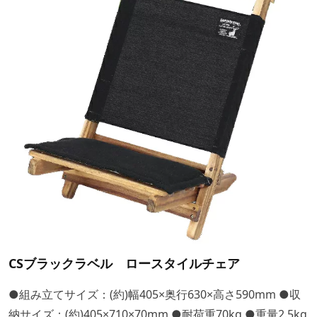
CSブラックラベル ロースタイルチェア
●組み立てサイズ：(約)幅405×奥行630×高さ590mm ●収
納サイズ：(約)405×710×70mm ●耐荷重70kg ●重量2.5kg