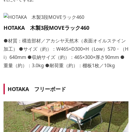
HOTAKA 木製3段MOVEラック460
●材質：構造部材／アカシヤ天然木（表面オイルステイン
加工） ●サイズ（約）：W465×D300×H（Low）570・（H
i）640mm ●収納サイズ（約）：465×300×厚さ90mm ●
重量（約）：3.0kg ●耐荷重（約）：棚板1枚／10kg
HOTAKA フリーボード