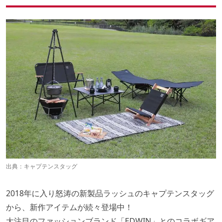
CS×EDWIN FDスツール
CS×EDWIN AIDベンチ
CS×EDWIN 木製3段MOVEラック
出典：
キャプテンスタッグ
2018年に入り怒涛の新製品ラッシュのキャプテンスタッグ
から、新作アイテムが続々登場中！
大注目のファッションブランド「EDWIN」とのコラボギア