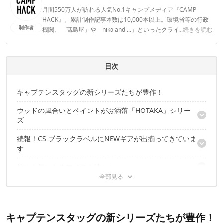
月間550万人が訪れる人気No.1キャンプメディア『CAMP
HACK』。累計制作記事本数は10,000本以上。環境省等の行政
制作者
機関、「髙島屋」や「niko and ...」といったクライアントとの
...続きを読む
連携実績多数。また、TBSテレビ『ラヴィット！』等、各メデ
ィアで登壇機会多数の編集部員も所属。
CAMP HACK編集部のプロフィール
目次
キャプテンスタッグの新シリーズたちが豊作！
ウッドの風合いとペイントがお洒落「HOTAKA」シリー
ズ
続報！CS ブラックラベルにNEWギアが出揃ってきていま
HOTAKA 木製3段MOVEラック460
す
HOTAKA フリーボード
HOTAKA FDリビングテーブル110
他にも気になるアイテム続々！
CSブラックラベル ロースタイルチェア
CSブラックラベル 収束型4輪キャリー
今年の注目株！キャプテンスタッグ×EDWINコラボ
CSクラシックス ローディレクターチェア(ホワイト)
CSブラックラベル ハンモック
ステンレス フォームクーラー 51L
CSブラックラベル アルミツーウェイロールテーブル70
CS×EDWIN FDディレクターチェア
CS ブラックラベル スチールフォームクーラー
キャプテンスタッグの新シリーズたちが豊作！
CS×EDWIN ロースタイルチェア