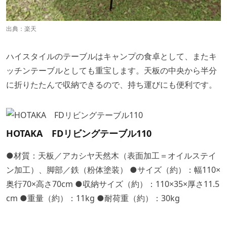
出典：
楽天
ハイスタイルのテーブルはキャンプの食卓として、またキ
ッチンテーブルとしても重宝します。天板の中央から半分
に折りたたんで収納できるので、持ち運びにも便利です。
HOTAKA FDリビングテーブル110
●材質：天板／アカシヤ天然木（表面加工＝オイルステイ
ン加工）、脚部／鉄（粉体塗装） ●サイズ（約）：幅110×
奥行70×高さ70cm ●収納サイズ（約）：110×35×厚さ11.5
cm ●重量（約）：11kg ●耐荷重（約）：30kg