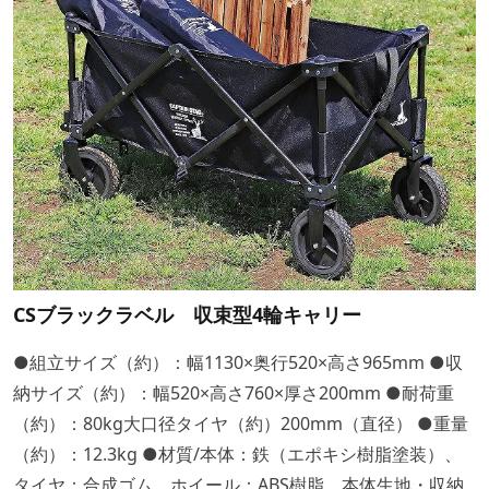
CSブラックラベル 収束型4輪キャリー
●組立サイズ（約）：幅1130×奥行520×高さ965mm ●収
納サイズ（約）：幅520×高さ760×厚さ200mm ●耐荷重
（約）：80kg大口径タイヤ（約）200mm（直径） ●重量
（約）：12.3kg ●材質/本体：鉄（エポキシ樹脂塗装）、
タイヤ：合成ゴム、ホイール：ABS樹脂、本体生地・収納