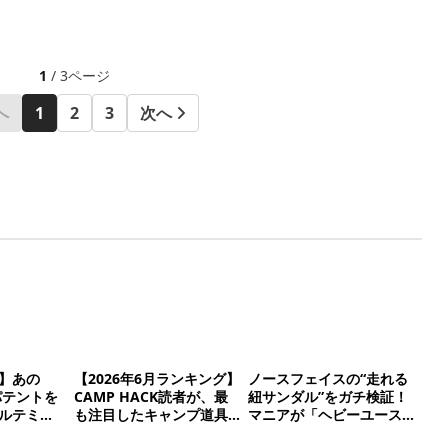
1
/ 3ページ
へ
1
2
3
次へ
】あの
【2026年6月ランキング】
ノースフェイスの“走れる
パテントを
CAMP HACK読者が、最
紐サンダル”をガチ検証！
ルテミ
も注目したキャンプ道具
マニアが「ヘビーユース
たワケ
TOP10
確定」と絶賛する理由