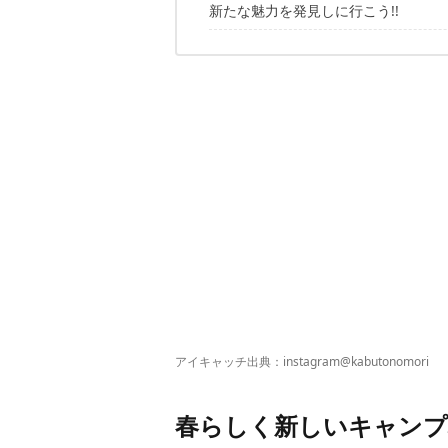
新たな魅力を発見しに行こう!!
1.スノーピークおち仁淀川キャンプフ
2.大河原温泉アウトドアヴィレッジ
ゴールデンウィーク、予約はお早めに
3.京都大呂ガーデンテラス（京都）
4.かぶとの森テラス CAMP &LOCAL 
5.藤乃煌（静岡）
アイキャッチ出典：instagram
@kabutonomori
春らしく新しいキャンプ