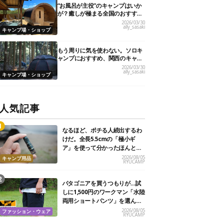
“お風呂が主役”のキャンプはいか
が？癒しが極まる全国のおすすめ
キャンプ場10選！
2026/03/30
ally_sasaki
キャンプ場・ショップ
もう周りに気を使わない。ソロキ
ャンプにおすすめ、関西のキャン
プ場21選
2026/03/30
ally_sasaki
キャンプ場・ショップ
人気記事
なるほど、ポチる人続出するわ
けだ。全長5.5cmの「極小ギ
ア」を使って分かったほんとの
魅力
2026/08/05
キャンプ用品
RYUCAMP
パタゴニアを買うつもりが…試
しに1,500円のワークマン「水陸
両用ショートパンツ」を選んだ
ら大正解だった
2026/08/05
ファッション・ウェア
RYUCAMP