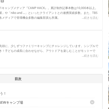
.1キャンプメディア『CAMP HACK』。累計制作記事本数は10,000本以上。
や「niko and ...」といったクライアントとの連携実績多数。また、TBS
各メディアで登壇機会多数の編集部員も所属。
...続きを読む
ロフィール
先頭に、少しずつファミリーキャンプにチャレンジしています。シンプルで
き！子どもの成長に合わせながら、アウトドアを楽しむことがモットーで
...続きを読む
目次
う！
NEWキャンプ場