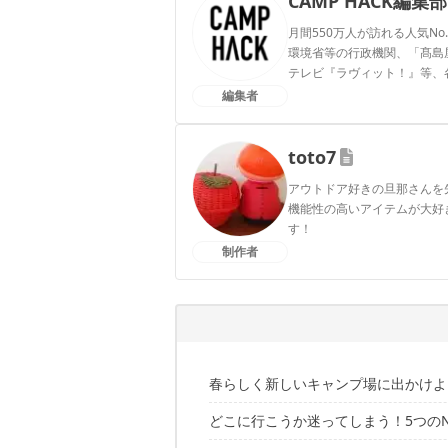
CAMP HACK編集部
月間550万人が訪れる人気No
環境省等の行政機関、「髙島屋」
テレビ『ラヴィット！』等、
編集者
CAMP HACK編集部のプ
toto7
アウトドア好きの旦那さんを
機能性の高いアイテムが大好
す！
制作者
toto7のプロフィール
春らしく新しいキャンプ場に出かけよ
どこに行こうか迷ってしまう！5つの