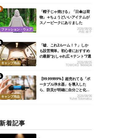
「帽子じゃ焼ける」「日傘は荷
物」→ちょうどいいアイテムが
スノーピークにありました
2026/08/05
ファッション・ウェア
内舘 綾子
「嘘、これ2ルーム！？」しか
も設営簡単。初心者におすすめ
の最新“おしゃれ広々テント”7選
2026/08/05
キャンプ用品
TOMOKO YAMADA
【99.99999%】超売れてる「ポ
ータブル浄水器」を導入した
ら、防災が明確に自分ごと化し
た
2026/08/06
キャンプ用品
Yuhei Tokimatsu
新着記事