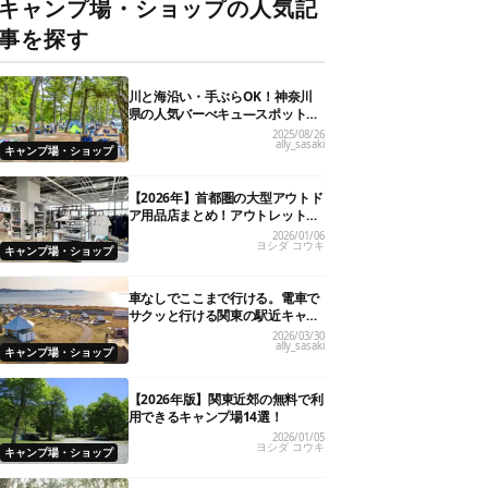
キャンプ場・ショップの人気記
事を探す
川と海沿い・手ぶらOK！神奈川
県の人気バーべキュ―スポット20
選
2025/08/26
ally_sasaki
キャンプ場・ショップ
【2026年】首都圏の大型アウトド
ア用品店まとめ！アウトレット情
報も
2026/01/06
ヨシダ コウキ
キャンプ場・ショップ
車なしでここまで行ける。電車で
サクッと行ける関東の駅近キャン
プ場18選
2026/03/30
ally_sasaki
キャンプ場・ショップ
【2026年版】関東近郊の無料で利
用できるキャンプ場14選！
2026/01/05
ヨシダ コウキ
キャンプ場・ショップ