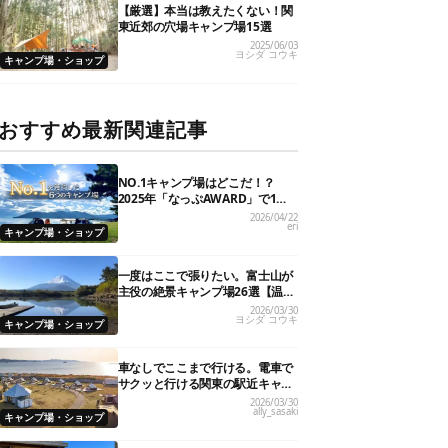
【厳選】本当は教えたくない！関
東近郊の穴場キャンプ場15選
2025/06/03
ヨシダ コウキ
キャンプ場・ショップ
おすすめ最新関連記事
NO.1キャンプ場はどこだ！？
2025年「なっぷAWARD」で1位
を獲得した人気6施設を大発表
2026/04/22
eri
キャンプ場・ショップ
一度はここで張りたい。富士山が
主役の絶景キャンプ場26選【温泉
や初心者向けまで】
2026/03/30
ヨシダ コウキ
キャンプ場・ショップ
車なしでここまで行ける。電車で
サクッと行ける関東の駅近キャン
プ場18選
2026/03/30
ally_sasaki
キャンプ場・ショップ