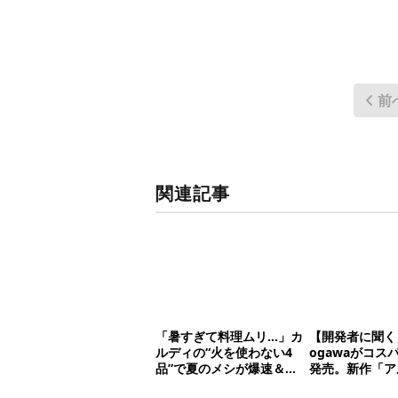
前
関連記事
「暑すぎて料理ムリ…」カ
【開発者に聞く
ルディの“火を使わない4
ogawaがコス
品”で夏のメシが爆速＆激
発売。新作「ア
うまになった
ス」が即完売し