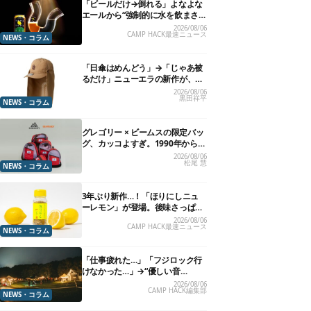
「ビールだけ→倒れる」よなよな
エールから“強制的に水を飲まさ
れる”グラスが発売
2026/08/06
CAMP HACK最速ニュース
NEWS・コラム
「日傘はめんどう」→「じゃあ被
るだけ」ニューエラの新作が、真
夏に照準合わせてます
2026/08/06
黒田祥平
NEWS・コラム
グレゴリー × ビームスの限定バッ
グ、カッコよすぎ。1990年から“3
年のみ使用”されていた、紫タグ
2026/08/06
松尾 慧
が復活
NEWS・コラム
3年ぶり新作…！「ほりにしニュ
ーレモン」が登場。後味さっぱり
の万能スパイス！【8月21日発
2026/08/06
CAMP HACK最速ニュース
売】
NEWS・コラム
「仕事疲れた…」「フジロック行
けなかった…」→“優しい音
楽”と“大きな自然”で治癒。まだ間
2026/08/06
CAMP HACK編集部
に合います。
NEWS・コラム