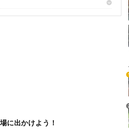
ィールド（高知）
 かもしかオートキャンプ場（滋賀）
！
FITNESS（三重）
Loaded
:
/
Unmute
5.26%
場に出かけよう！