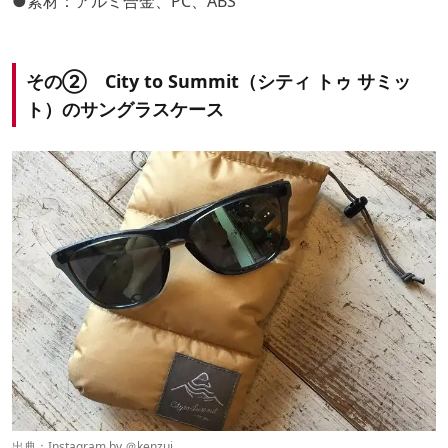
●素材：アルミ合金、PC、ABS
その② City to Summit（シティ トゥ サミッ
ト）のサングラスケース
出典：Instagram by ＠
kenzui