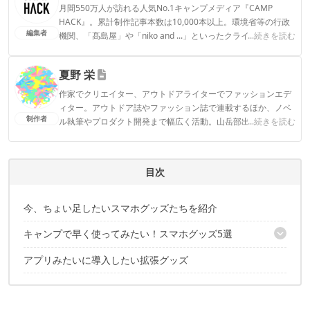
月間550万人が訪れる人気No.1キャンプメディア『CAMP
HACK』。累計制作記事本数は10,000本以上。環境省等の行政
編集者
機関、「髙島屋」や「niko and ...」といったクライアントとの
...続きを読む
連携実績多数。また、TBSテレビ『ラヴィット！』等、各メデ
ィアで登壇機会多数の編集部員も所属。
夏野 栄
CAMP HACK編集部のプロフィール
作家でクリエイター、アウトドアライターでファッションエデ
ィター。アウトドア誌やファッション誌で連載するほか、ノベ
制作者
ル執筆やプロダクト開発まで幅広く活動。山岳部出身、海育ち
...続きを読む
のテンカラ師。Tw@nhaeru
夏野 栄のプロフィール
目次
今、ちょい足したいスマホグッズたちを紹介
キャンプで早く使ってみたい！スマホグッズ5選
アプリみたいに導入したい拡張グッズ
その① ROOT CO.（ルート）のアイテムが人気！
人気スマホケースから、iPhoneＸ対応のケースも登場！
iPhone7,8対応スマホケース
マルチスピーカーも話題