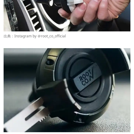
出典：Instagram by ＠
root_co_official