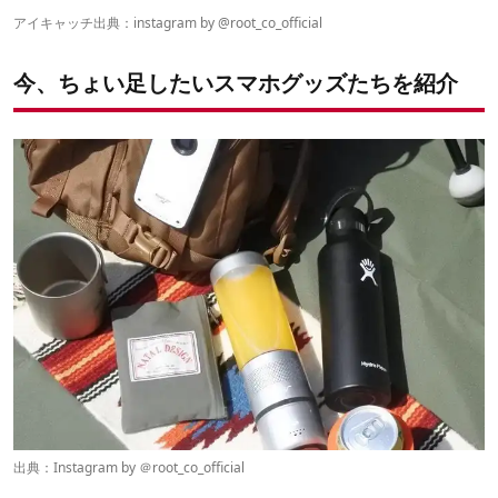
その② City to Summit（シティ トゥ サミット）のサングラスケ
アイキャッチ出典：instagram by
@root_co_official
ース
その③ 落とし物がみつかる！スマホ連携、落とし物トラッカー
今、ちょい足したいスマホグッズたちを紹介
「Tile」
その④ キャンプで活躍するスマホ用レンズ
その⑤ 自然に溶け込む、木製スピーカー
出典：Instagram by ＠
root_co_official