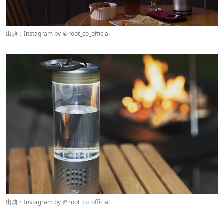
出典：Instagram by ＠
root_co_official
出典：Instagram by ＠
root_co_official