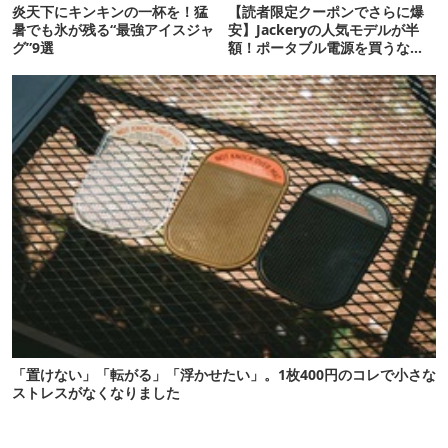
炎天下にキンキンの一杯を！猛
【読者限定クーポンでさらに爆
暑でも氷が残る“最強アイスジャ
安】Jackeryの人気モデルが半
グ”9選
額！ポータブル電源を買うなら
今が狙い目
「置けない」「転がる」「浮かせたい」。1枚400円のコレで小さな
ストレスがなくなりました