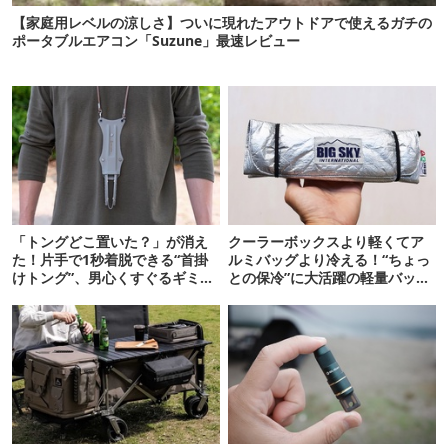
【家庭用レベルの涼しさ】ついに現れたアウトドアで使えるガチの
ポータブルエアコン「Suzune」最速レビュー
「トングどこ置いた？」が消え
クーラーボックスより軽くてア
た！片手で1秒着脱できる“首掛
ルミバッグより冷える！“ちょっ
けトング”、男心くすぐるギミッ
との保冷”に大活躍の軽量バッグ
クが最高だった
7選