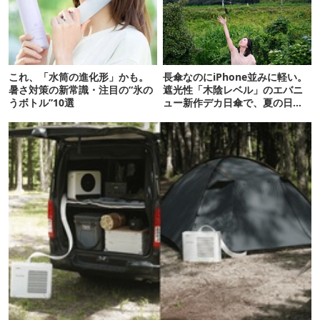
これ、「水筒の進化形」かも。
長傘なのにiPhone並みに軽い。
暑さ対策の新常識・注目の“氷の
遮光性「木陰レベル」のエバニ
うボトル”10選
ュー新作デカ日傘で、夏の日焼
けを食い止める！