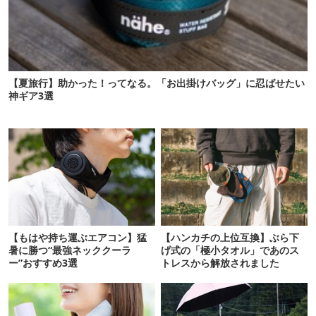
【夏旅行】助かった！ってなる。「お出掛けバッグ」に忍ばせたい
神ギア3選
【もはや持ち運ぶエアコン】猛
【ハンカチの上位互換】ぶら下
暑に勝つ“最強ネッククーラ
げ式の「極小タオル」であのス
ー”おすすめ3選
トレスから解放されました