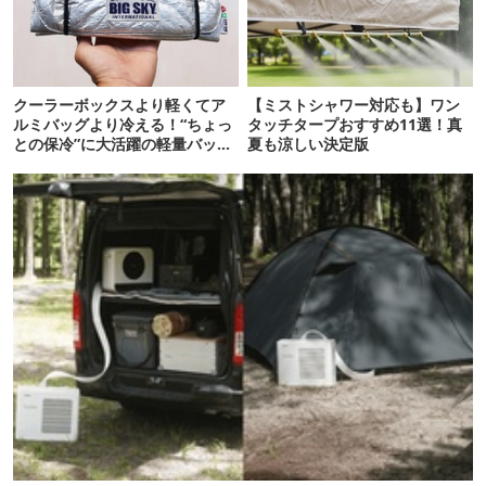
クーラーボックスより軽くてア
【ミストシャワー対応も】ワン
ルミバッグより冷える！“ちょっ
タッチタープおすすめ11選！真
との保冷”に大活躍の軽量バッグ
夏も涼しい決定版
7選