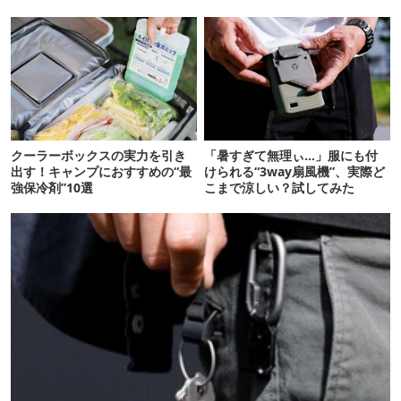
クーラーボックスの実力を引き
「暑すぎて無理ぃ…」服にも付
出す！キャンプにおすすめの“最
けられる“3way扇風機”、実際ど
強保冷剤”10選
こまで涼しい？試してみた