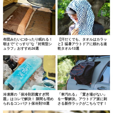
布団みたいにゆったり眠れる！
【汗だくでも、タオルはカラッ
朝まで“ぐっすり”な「封筒型シ
と】猛暑アウトドアに頼れる速
ュラフ」おすすめ26選
乾タオル13選
冷凍庫の「保冷剤邪魔すぎ問
「車汚れる」「置き場がない」
題」はコレで解決！ 隙間も埋め
を一撃解決。アウトドア派に刺
られるコンパクト保冷剤10選
さる新作ラックがこちらです！