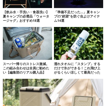
【飲み水・手洗い・食器洗い】
「準備不足だった…」夏キャン
夏キャンプの必需品「ウォータ
プの“絶望”を防ぐ虫よけアイテ
ージャグ」おすすめ18選
ム14選
スーパー帰りのストレス激減。
濡れタオルに「スタンプ」する
この組み合わせは全員に勧めた
だけで氷ができる！これ飛び上
い【編集部のリアル購入品】
がるくらい涼しくて最高だった