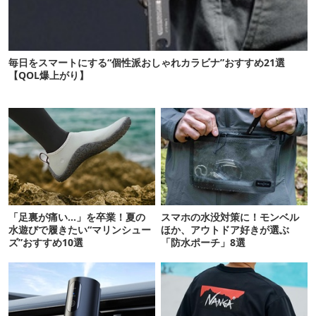
毎日をスマートにする“個性派おしゃれカラビナ”おすすめ21選
【QOL爆上がり】
「足裏が痛い…」を卒業！夏の
スマホの水没対策に！モンベル
水遊びで履きたい“マリンシュー
ほか、アウトドア好きが選ぶ
ズ”おすすめ10選
「防水ポーチ」8選