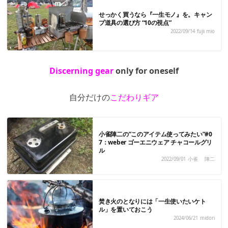
せっかく買うなら『一生モノ』を。キャン
プ道具の選び方 “10の視点”
2022/09/14
fujii mio
Discerning
gear
only
for
oneself
自分だけの
こだわりギア
小雀陣二の”このアイテム使ってみたい”#0
7：weber ゴーエニウェア チャコールグリ
ル
2022/09/01
小雀 陣二
焚き火のとなりには「一生使いたいケト
ル」を置いておこう
2024/06/21
midori