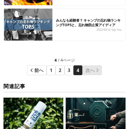
みんなも経験者？ キャンプの忘れ物ランキ
ングTOP5と、忘れ物防止策アイディア
2022/09/14
fujii mio
4
/ 4ページ
前へ
1
2
3
4
次へ
関連記事