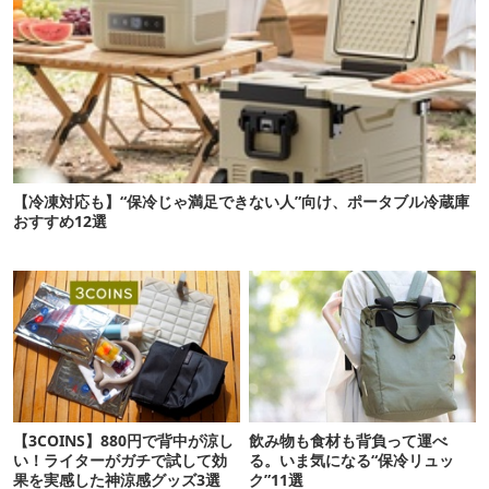
【冷凍対応も】“保冷じゃ満足できない人”向け、ポータブル冷蔵庫
おすすめ12選
【3COINS】880円で背中が涼し
飲み物も食材も背負って運べ
い！ライターがガチで試して効
る。いま気になる“保冷リュッ
果を実感した神涼感グッズ3選
ク”11選