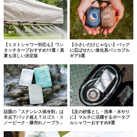
【ミストシャワー対応も】ワン
【小さいだけじゃない】バッグ
タッチタープおすすめ11選！真
に忍ばせたい進化系パッカブル
夏も涼しい決定版
ギア3選
話題の「ステンレス保冷剤」は
【足の砂落とし・洗車・水やり
氷点下パック超え？ロゴス・ス
に】マルチに活躍するポータブ
ノーピーク・爆売れノーブラン
ルシャワーおすすめ8選
ド品を比べてみた