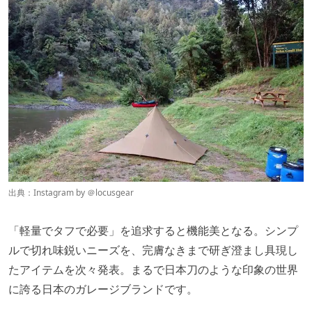
出典：Instagram by ＠
locusgear
「軽量でタフで必要」を追求すると機能美となる。シンプ
ルで切れ味鋭いニーズを、完膚なきまで研ぎ澄まし具現し
たアイテムを次々発表。まるで日本刀のような印象の世界
に誇る日本のガレージブランドです。