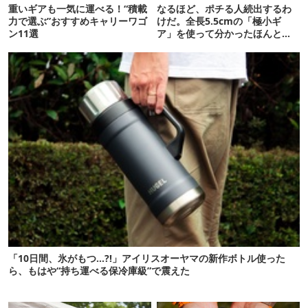
重いギアも一気に運べる！“積載
なるほど、ポチる人続出するわ
力で選ぶ”おすすめキャリーワゴ
けだ。全長5.5cmの「極小ギ
ン11選
ア」を使って分かったほんとの
魅力
「10日間、氷がもつ…?!」アイリスオーヤマの新作ボトル使った
ら、もはや“持ち運べる保冷庫級”で震えた