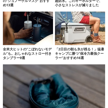
の“シュノーケルマスク”おすす
超防水。このキーホルダーで、
め13選
小さなストレスが減りました
全米大ヒットの“こぼれないモデ
「2日目の朝も氷が残る！」猛暑
ル”も。おしゃれなストロー付き
キャンプに勝つ“保冷力最強クー
タンブラー9選
ラー”おすすめ16選