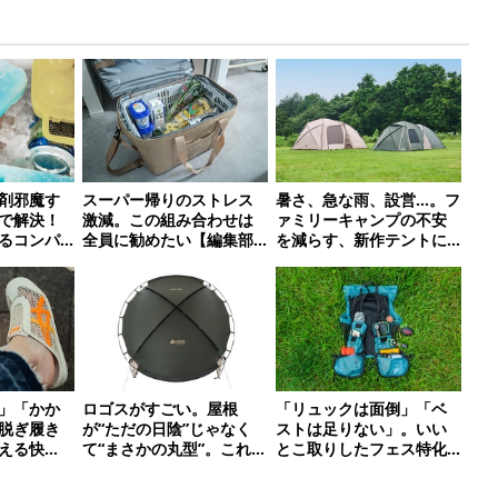
剤邪魔す
スーパー帰りのストレス
暑さ、急な雨、設営…。フ
で解決！
激減。この組み合わせは
ァミリーキャンプの不安
るコンパ
全員に勧めたい【編集部
を減らす、新作テントに
選
のリアル購入品】
注目です！
」「かか
ロゴスがすごい。屋根
「リュックは面倒」「ベ
脱ぎ履き
が“ただの日陰”じゃなく
ストは足りない」。いい
える快
て“まさかの丸型”。これで
とこ取りしたフェス特化
ンダル”6
日陰が1.5倍マシになる新
バッグがあるんです
作タープです