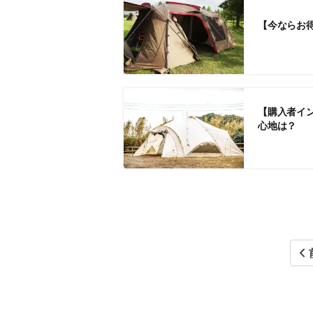
【今ならお得
【購入者イ
心地は？