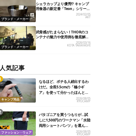
シェラカップより優秀!? キャンプ
用食器の新定番「Teon」シリーズ
【私的神アイテム】
2024/02/05
AKT
ブランド・メーカー
武骨感がたまらない！THORのコ
ンテナの魅力や使用例を徹底解
剖！
2026/03/16
KOTA TAKAHASHI
ブランド・メーカー
人気記事
なるほど、ポチる人続出するわ
けだ。全長5.5cmの「極小ギ
ア」を使って分かったほんとの
魅力
2026/08/05
キャンプ用品
RYUCAMP
パタゴニアを買うつもりが…試
しに1,500円のワークマン「水陸
両用ショートパンツ」を選んだ
ら大正解だった
2026/08/05
ファッション・ウェア
RYUCAMP