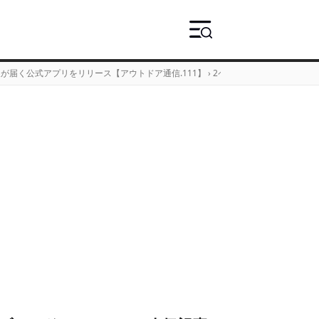
が届く公式アプリをリリース【アウトドア通信.111】
›
2ページ目