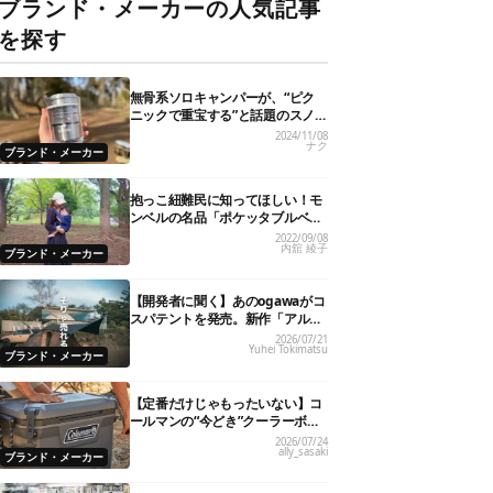
ブランド・メーカーの人気記事
を探す
無骨系ソロキャンパーが、“ピク
ニックで重宝する”と話題のスノ
ーピーク「サヨウ」を使ってみた
2024/11/08
ナク
ら…
ブランド・メーカー
抱っこ紐難民に知ってほしい！モ
ンベルの名品「ポケッタブルベビ
ーキャリア」が全パパママにおす
2022/09/08
内舘 綾子
すめの理由
ブランド・メーカー
【開発者に聞く】あのogawaがコ
スパテントを発売。新作「アルテ
ミス」が即完売したワケ
2026/07/21
Yuhei Tokimatsu
ブランド・メーカー
【定番だけじゃもったいない】コ
ールマンの“今どき”クーラーボッ
クス7選！
2026/07/24
ally_sasaki
ブランド・メーカー