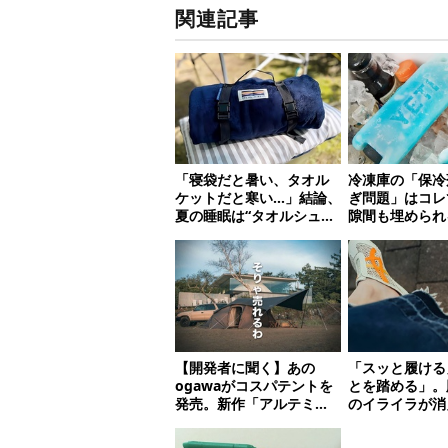
関連記事
「寝袋だと暑い、タオル
冷凍庫の「保冷
ケットだと寒い…」結論、
ぎ問題」はコレ
夏の睡眠は“タオルシュラ
隙間も埋められ
フ”が正解だった
クト保冷剤10
【開発者に聞く】あの
「スッと履ける
ogawaがコスパテントを
とを踏める」。
発売。新作「アルテミ
のイライラが消
ス」が即完売したワケ
適“スニーカーサ
選