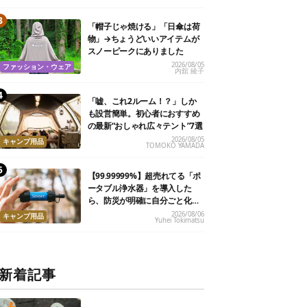
「帽子じゃ焼ける」「日傘は荷
物」→ちょうどいいアイテムが
スノーピークにありました
2026/08/05
ファッション・ウェア
内舘 綾子
「嘘、これ2ルーム！？」しか
も設営簡単。初心者におすすめ
の最新“おしゃれ広々テント”7選
2026/08/05
キャンプ用品
TOMOKO YAMADA
【99.99999%】超売れてる「ポ
ータブル浄水器」を導入した
ら、防災が明確に自分ごと化し
た
2026/08/06
キャンプ用品
Yuhei Tokimatsu
新着記事