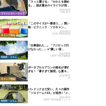
「スッと履ける」「かかとを踏め
る」。脱ぎ履きのイライラが消え
る快適“スニーカーサンダル”6選
2026/08/07
内舘 綾子
ファッション・ウェア
「このサイズが一番使う。」買い
物・ピクニック・ソロキャン
に“ちょうどいい”小型クーラーボ
2026/08/07
KOTA TAKAHASHI
ックス13選
キャンプ用品
「仕事疲れた…」「フジロック行
けなかった…」→“優しい音
楽”と“大きな自然”で治癒。まだ間
2026/08/07
CAMP HACK編集部
に合います。
NEWS・コラム
ポータブルエアコンの進化が凄す
ぎる！「暑すぎて無理」な夏キャ
ンプを激変させる最新5選
2026/08/07
eri
キャンプ用品
バンドックまだ安い。久々の新作
「ソロドーム1 EX」が発売！“メ
ッシュインナー”だけでも使える
2026/08/07
CAMP HACK最速ニュース
よ【防災も◎】
NEWS・コラム