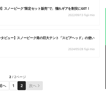
】スノーピーク”限定セット販売”で、憧れギアを割安にGET！
2022/09/13
fujii mio
ンタビュー】スノーピーク発の巨大テント「スピアヘッド」の使い
2024/05/28
fujii mio
2
/ 2ページ
前へ
1
2
次へ