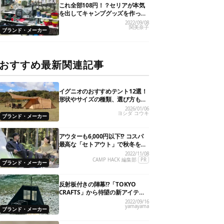
これ全部108円！？セリアが本気
を出してキャンプグッズを作った
ら凄いことに…！
2022/09/08
関美奈子
ブランド・メーカー
おすすめ最新関連記事
イグニオのおすすめテント12選！
形状やサイズの種類、選び方も解
説
2026/01/06
ヨシダ コウキ
ブランド・メーカー
アウターも6,000円以下!? コスパ
最高な「セトアウト」で秋冬をオ
シャレで快適に！
2022/11/08
CAMP HACK 編集部
PR
ブランド・メーカー
反射板付きの陣幕!?「TOKYO
CRAFTS」から待望の新アイテム4
型が一挙揃い踏み！
2022/09/16
yamayama
ブランド・メーカー