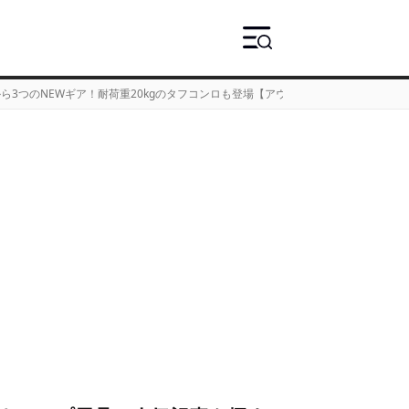
ら3つのNEWギア！耐荷重20kgのタフコンロも登場【アウトドア通信.110】
›
3ペ