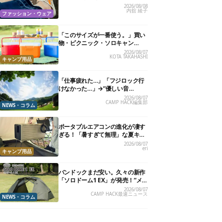
る快適“スニーカーサンダル”6選
2026/08/08
内舘 綾子
ファッション・ウェア
「このサイズが一番使う。」買い
物・ピクニック・ソロキャン
に“ちょうどいい”小型クーラーボ
2026/08/07
KOTA TAKAHASHI
ックス13選
キャンプ用品
「仕事疲れた…」「フジロック行
けなかった…」→“優しい音
楽”と“大きな自然”で治癒。まだ間
2026/08/07
CAMP HACK編集部
に合います。
NEWS・コラム
ポータブルエアコンの進化が凄す
ぎる！「暑すぎて無理」な夏キャ
ンプを激変させる最新5選
2026/08/07
eri
キャンプ用品
バンドックまだ安い。久々の新作
「ソロドーム1 EX」が発売！“メ
ッシュインナー”だけでも使える
2026/08/07
CAMP HACK最速ニュース
よ【防災も◎】
NEWS・コラム