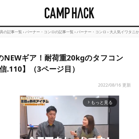
具の記事一覧
›
バーナー・コンロの記事一覧
›
バーナー・コンロ
›
大人気イワタニか
NEWギア！耐荷重20kgのタフコン
.110】（3ページ目）
2022/08/16 更新
もっと見る
arrow_forward_ios