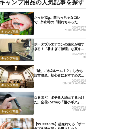
キャンプ用品の人気記事を探す
たった12g。超ちっちゃなコレ
で、外出時の「割れちゃった…」
がなくなりました
2026/08/07
Yuhei Tokimatsu
キャンプ用品
ポータブルエアコンの進化が凄す
ぎる！「暑すぎて無理」な夏キャ
ンプを激変させる最新5選
2026/08/07
eri
キャンプ用品
「嘘、これ2ルーム！？」しかも
設営簡単。初心者におすすめの最
新“おしゃれ広々テント”7選
2026/08/05
TOMOKO YAMADA
キャンプ用品
なるほど、ポチる人続出するわけ
だ。全長5.5cmの「極小ギア」を
使って分かったほんとの魅力
2026/08/05
RYUCAMP
キャンプ用品
【99.99999%】超売れてる「ポー
タブル浄水器」を導入したら、防