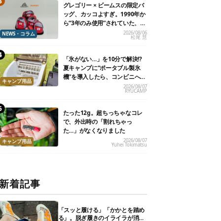
グレゴリー × ビームスの限定バ
ッグ、カッコよすぎ。1990年か
ら“3年のみ使用”されていた、紫
タグが復活
2026/08/06
NEWS・コラム
松尾 慧
「氷がない…」を10分で解決!?
夏キャンプに“ポータブル製氷
機”を導入したら、コンビニへ走
キャンプ用品
る必要がなくなった
2026/08/07
RYUCAMP
たった12g。超ちっちゃなコレ
で、外出時の「割れちゃっ
た…」がなくなりました
2026/08/07
キャンプ用品
Yuhei Tokimatsu
新着記事
「スッと履ける」「かかとを踏め
る」。脱ぎ履きのイライラが消え