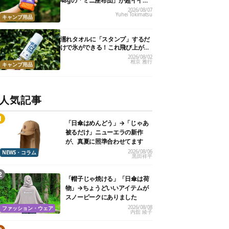
48gの「ミニ座布団」が超イイ具
合
2026/08/07
Yuhei Tokimatsu
キャンプ用品
濡れタオルに「スタンプ」するだ
けで氷ができる！これ飛び上がる
くらい涼しくて最高だった
2026/08/02
相京 雅行
キャンプ用品
人気記事
「日傘はめんどう」→「じゃあ
被るだけ」ニューエラの新作
が、真夏に照準合わせてます
2026/08/06
NEWS・コラム
黒田祥平
「帽子じゃ焼ける」「日傘は荷
物」→ちょうどいいアイテムが
スノーピークにありました
2026/08/08
ファッション・ウェア
内舘 綾子