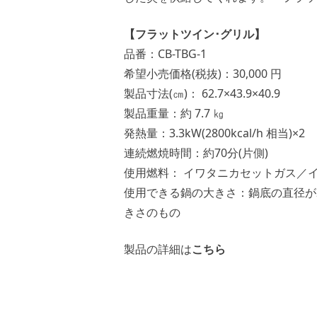
【フラットツイン･グリル】
品番：CB-TBG-1
希望小売価格(税抜)：30,000 円
製品寸法(㎝)： 62.7×43.9×40.9
製品重量：約 7.7 ㎏
発熱量：3.3kW(2800kcal/h 相当)×2
連続燃焼時間：約70分(片側)
使用燃料： イワタニカセットガス／
使用できる鍋の大きさ：鍋底の直径が
きさのもの
製品の詳細は
こちら