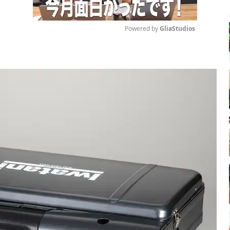
Powered by 
GliaStudios
Mute