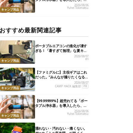
災が明確に自分ごと化した
2026/08/06
Yuhei Tokimatsu
キャンプ用品
おすすめ最新関連記事
ポータブルエアコンの進化が凄す
ぎる！「暑すぎて無理」な夏キャ
ンプを激変させる最新5選
2026/08/07
eri
キャンプ用品
【ファミグルに】主役ギアはこれ
だった。“みんなが撮りたくなる
カメラ”が楽しすぎる！
2026/08/07
CAMP HACK 編集部
PR
キャンプ用品
【99.99999%】超売れてる「ポー
タブル浄水器」を導入したら、防
災が明確に自分ごと化した
2026/08/06
Yuhei Tokimatsu
キャンプ用品
濡れない・汚れない・痛くない。