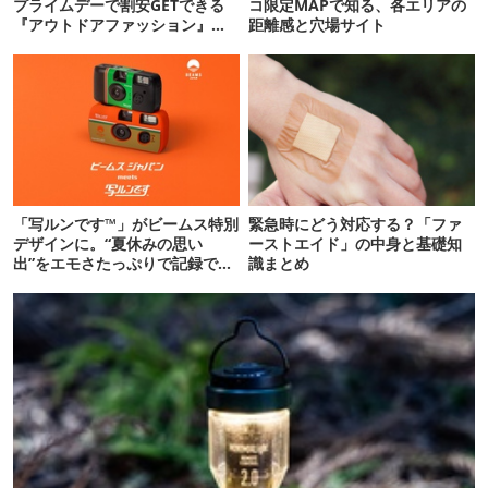
プライムデーで割安GETできる
コ限定MAPで知る、各エリアの
『アウトドアファッション』た
距離感と穴場サイト
ちの狙い目まとめ
「写ルンです™」がビームス特別
緊急時にどう対応する？「ファ
デザインに。“夏休みの思い
ーストエイド」の中身と基礎知
出”をエモさたっぷりで記録でき
識まとめ
るよ