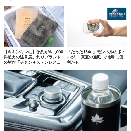
対策ギア」12選
タグが復活
【即キンキンに】予約が即1,000
「たった134g」モンベルのボト
件超えの注目度。釣りブランド
ルが、“真夏の通勤”で地味に便
の新作「チタン＋ステンレスの
利かも
保冷剤」が再販開始