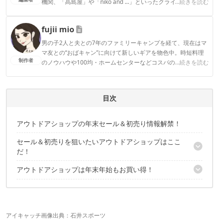
機関、「髙島屋」や「niko and ...」といったクライアントとの
...続きを読む
連携実績多数。また、TBSテレビ『ラヴィット！』等、各メデ
ィアで登壇機会多数の編集部員も所属。
fujii mio
CAMP HACK編集部のプロフィール
男の子2人と夫との7年のファミリーキャンプを経て、現在はマ
マ友との“おばキャン”に向けて新しいギアを物色中。時短料理
制作者
のノウハウや100均・ホームセンターなどコスパの良好なギア
...続きを読む
など、快適＆お得にキャンプを楽しむ情報を日々収集していま
す。
fujii mioのプロフィール
目次
アウトドアショップの年末セール＆初売り情報解禁！
セール＆初売りを狙いたいアウトドアショップはここ
だ！
アウトドアショップは年末年始もお買い得！
コールマン
スノーピーク
今年Amazonで売れたアウトドア用品は？
ザ・ノースフェイス
コロンビア
A&F
アイキャッチ画像出典：
石井スポーツ