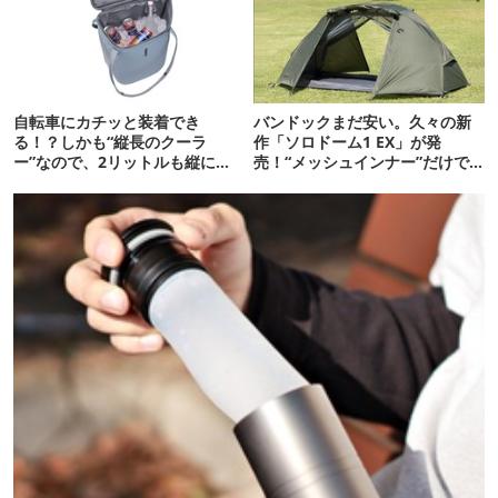
自転車にカチッと装着でき
バンドックまだ安い。久々の新
る！？しかも“縦長のクーラ
作「ソロドーム1 EX」が発
ー”なので、2リットルも縦に入
売！“メッシュインナー”だけで
ります【THULE新作】
も使えるよ【防災も◎】