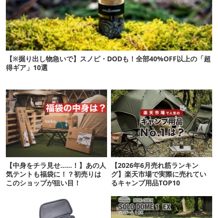
【※掘り出し物急いで】スノピ・DODも！全部40%OFF以上の「超
得ギア」10選
【中身をチラ見せ……！】あの人
【2026年6月売れ筋ランキン
気テントも福袋に！？初売りは
グ】楽天市場で実際に売れてい
このショップが狙い目！
るキャンプ用品TOP10