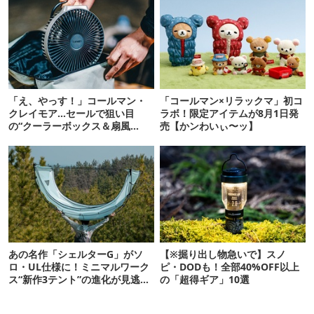
「え、やっす！」コールマン・
「コールマン×リラックマ」初コ
クレイモア…セールで狙い目
ラボ！限定アイテムが8月1日発
の“クーラーボックス＆扇風
売【かンわいぃ〜ッ】
機”12選
あの名作「シェルターG」がソ
【※掘り出し物急いで】スノ
ロ・UL仕様に！ミニマルワーク
ピ・DODも！全部40%OFF以上
ス“新作3テント”の進化が見逃せ
の「超得ギア」10選
ない