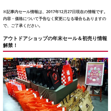
WILD-1
昭島アウトドアヴィレッジ「キャラバン」「ショッフェル」
※記事内セール情報は、2017年12月27日現在の情報です。
ハイカーズデポ
好日山荘
内容・価格について予告なく変更になる場合もありますの
ALBi(アルビ)
で、ご了承ください。
アウトドアショップの年末セール＆初売り情報
解禁！