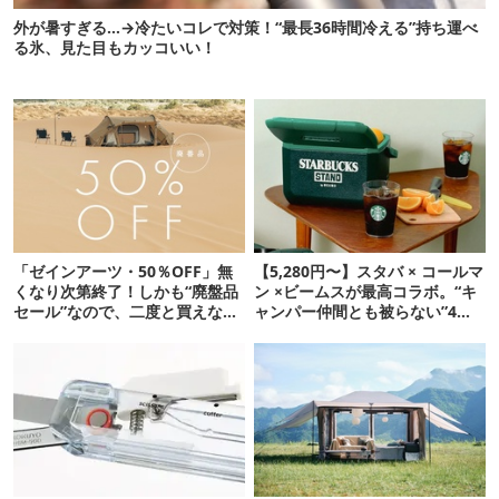
外が暑すぎる…→冷たいコレで対策！“最長36時間冷える”持ち運べ
る氷、見た目もカッコいい！
「ゼインアーツ・50％OFF」無
【5,280円〜】スタバ × コールマ
くなり次第終了！しかも“廃盤品
ン ×ビームスが最高コラボ。“キ
セール”なので、二度と買えない
ャンパー仲間とも被らない”4ア
かも【8月4日から】
イテムを発表