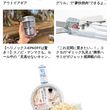
アウトドアギア
グリル」で“豪快焼肉”できるよ
【再販開始】
【ヘリノックス43%OFFは驚
「これ玄関に置きたい…！」コ
き！】スノピ・テンマクも。セ
クヨの“ギミック丸見え”携帯ハ
ール中の「見逃せないキャンプ
サミがガジェット感満載の出来
道具」12選
栄え