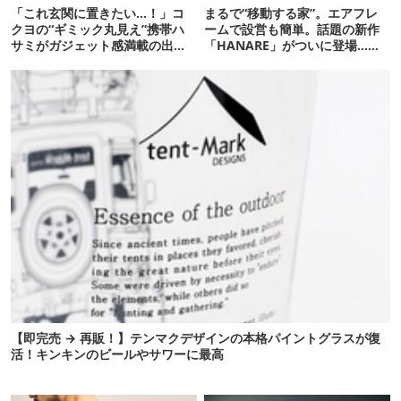
「これ玄関に置きたい…！」コ
まるで“移動する家”。エアフレ
クヨの“ギミック丸見え”携帯ハ
ームで設営も簡単。話題の新作
サミがガジェット感満載の出来
「HANARE」がついに登場…！
栄え
【07/24予約開始】
【即完売 → 再販！】テンマクデザインの本格パイントグラスが復
活！キンキンのビールやサワーに最高