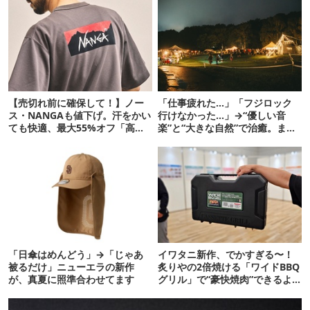
【売切れ前に確保して！】ノー
「仕事疲れた…」「フジロック
ス・NANGAも値下げ。汗をかい
行けなかった…」→“優しい音
ても快適、最大55%オフ「高機
楽”と“大きな自然”で治癒。まだ
能ウェア」10選
間に合います。
「日傘はめんどう」→「じゃあ
イワタニ新作、でかすぎる〜！
被るだけ」ニューエラの新作
炙りやの2倍焼ける「ワイドBBQ
が、真夏に照準合わせてます
グリル」で“豪快焼肉”できるよ
【再販開始】