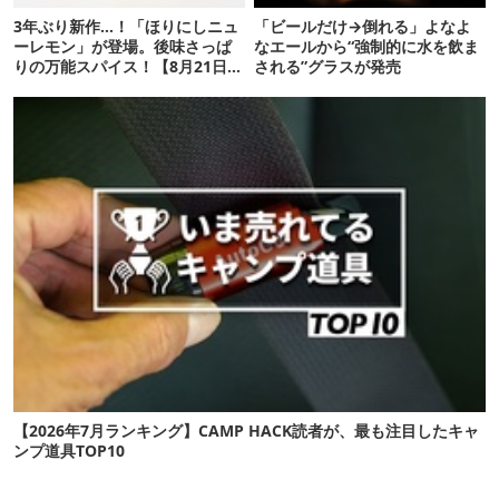
3年ぶり新作…！「ほりにしニュ
「ビールだけ→倒れる」よなよ
ーレモン」が登場。後味さっぱ
なエールから“強制的に水を飲ま
りの万能スパイス！【8月21日発
される”グラスが発売
売】
【2026年7月ランキング】CAMP HACK読者が、最も注目したキャ
ンプ道具TOP10