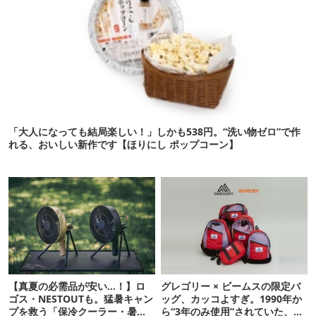
「大人になっても結局楽しい！」しかも538円。“洗い物ゼロ”で作
れる、おいしい新作です【ほりにし ポップコーン】
【真夏の必需品が安い…！】ロ
グレゴリー × ビームスの限定バ
ゴス・NESTOUTも。猛暑キャン
ッグ、カッコよすぎ。1990年か
プを救う「保冷クーラー・暑さ
ら“3年のみ使用”されていた、紫