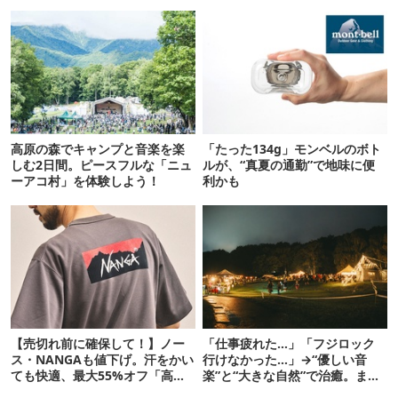
高原の森でキャンプと音楽を楽
「たった134g」モンベルのボト
しむ2日間。ピースフルな「ニュ
ルが、“真夏の通勤”で地味に便
ーアコ村」を体験しよう！
利かも
【売切れ前に確保して！】ノー
「仕事疲れた…」「フジロック
ス・NANGAも値下げ。汗をかい
行けなかった…」→“優しい音
ても快適、最大55%オフ「高機
楽”と“大きな自然”で治癒。まだ
能ウェア」10選
間に合います。