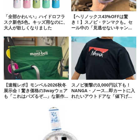
「全部かわいい」ハイドロフラ
【ヘリノックス43%OFFは驚
スク新色5色。キッズ用なのに、
き！】スノピ・テンマクも。セ
大人が欲しくなりました
ール中の「見逃せないキャンプ
道具」12選
【速報レポ】モンベル2026秋冬
スノピ衝撃の3,000円以下も！
展示会！驚き価格の3wayウェア
NANGA・ノース…即カートに入
も「これはバズるぞ…」な新作
れたいアウトドアな「値下げ夏
10選
服」12選