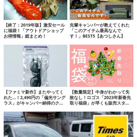
【終了：2019年版】激安セール
先輩キャンパーが教えてくれた
に福袋！「アウトドアショップ
「このアイテム最高なんで
お得情報」総まとめ！
す！」BEST5【あつしさん】
【ファミマ新作】またやってく
【数量限定】中身がわかって失
れた…！2,490円の「偏光サング
敗なし！ロゴス「2023年新春先
ラス」がキャンパー納得のクオ
取り福袋」が早くも販売スター
リティ
ト！