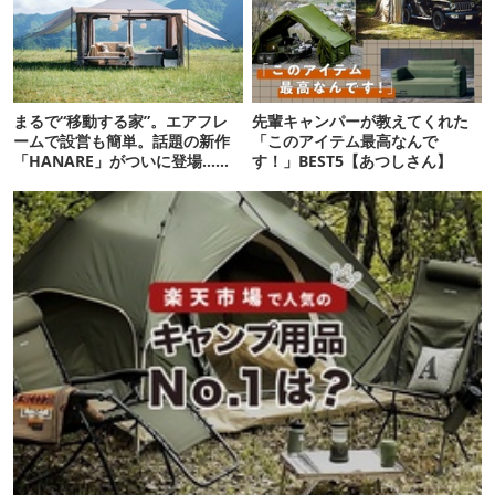
まるで“移動する家”。エアフレ
先輩キャンパーが教えてくれた
ームで設営も簡単。話題の新作
「このアイテム最高なんで
「HANARE」がついに登場…！
す！」BEST5【あつしさん】
【07/24予約開始】