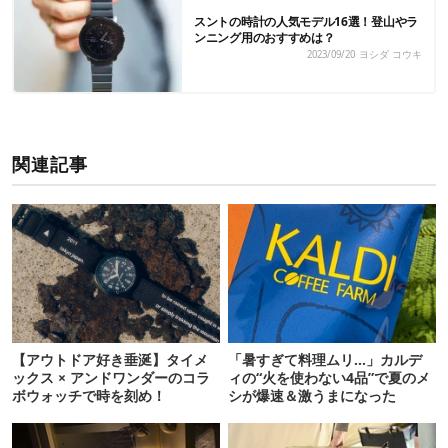
スントの時計の人気モデル16選！登山やラ
ンニング用のおすすめは？
2023/09/20
ヨシダ コウキ
関連記事
【アウトドア好き垂涎】タイメ
「暑すぎて料理ムリ…」カルデ
ックス × アンドワンダーのコラ
ィの“火を使わない4品”で夏のメ
ボウォッチで時を刻め！
シが爆速＆激うまになった