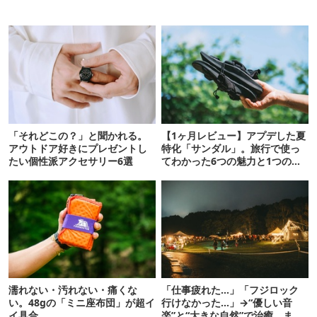
「それどこの？」と聞かれる。
【1ヶ月レビュー】アプデした夏
アウトドア好きにプレゼントし
特化「サンダル」。旅行で使っ
たい個性派アクセサリー6選
てわかった6つの魅力と1つの注
意点
濡れない・汚れない・痛くな
「仕事疲れた…」「フジロック
い。48gの「ミニ座布団」が超イ
行けなかった…」→“優しい音
イ具合
楽”と“大きな自然”で治癒。まだ