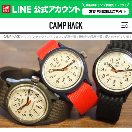
CAMP HACK トップ
›
ファッション・ウェアの記事一覧
›
腕時計の記事一覧
›
愛されチビミリ感！