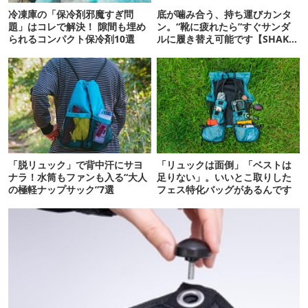
冷凍庫の「保冷剤邪魔すぎ問
底が噛み合う、持ち運びカンタ
題」はコレで解決！ 隙間も埋め
ン。“靴に疲れたら”すぐサンダ
られるコンパクト保冷剤10選
ルに履き替え可能です【SHAKA
新作】
「脱リュック」で背中汗にサヨ
「リュックは面倒」「ベストは
ナラ！水筒もファンも入る“大人
足りない」。いいとこ取りした
の極軽ナップサック”7選
フェス特化バッグがあるんです