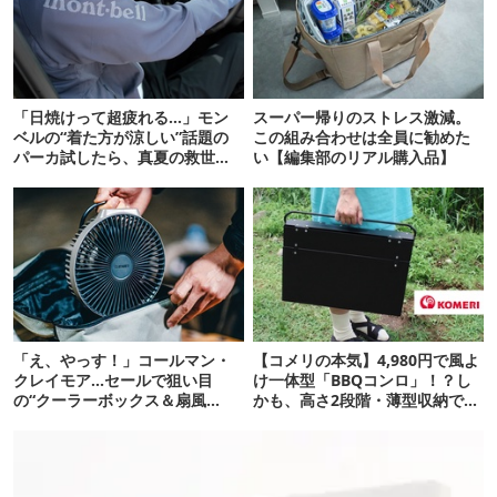
「日焼けって超疲れる…」モン
スーパー帰りのストレス激減。
ベルの“着た方が涼しい”話題の
この組み合わせは全員に勧めた
パーカ試したら、真夏の救世主
い【編集部のリアル購入品】
だった
「え、やっす！」コールマン・
【コメリの本気】4,980円で風よ
クレイモア…セールで狙い目
け一体型「BBQコンロ」！？し
の“クーラーボックス＆扇風
かも、高さ2段階・薄型収納で文
機”12選
句なしかも