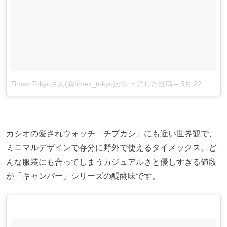
Timex Tokyoさん(@timex_tokyo)がシェアした投稿
–
5月 22, 2017 at 7:42午後 PDT
カシオの愛されウォッチ「チプカシ」にも近い世界観で、
ミニマルデザインで存分に野外で使えるタイメックス。ど
んな服装にも合ってしまうカジュアルさと優しすぎる値段
が「キャンパー」シリーズの醍醐味です。