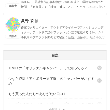
HACK』。累計制作記事本数は10,000本以上。環境省等の行政
編集者
機関、「髙島屋」や「niko and ...」といったクライアントとの
...続きを読む
連携実績多数。また、TBSテレビ『ラヴィット！』等、各メデ
ィアで登壇機会多数の編集部員も所属。
夏野 栄
CAMP HACK編集部のプロフィール
作家でクリエイター、アウトドアライターでファッションエデ
ィター。アウトドア誌やファッション誌で連載するほか、ノベ
制作者
ル執筆やプロダクト開発まで幅広く活動。山岳部出身、海育ち
...続きを読む
のテンカラ師。Tw@nhaeru
夏野 栄のプロフィール
目次
TIMEXの「オリジナルキャンパー」って知ってる？
今なら絶対「アイボリー文字盤」のキャンパーがおすす
チープだけどカッコイイ＆かわいい！
め
もう買った人たちのありがたい口コミ
かなりレアなんです
スーツにも私服にも似合ってしまう「見た目」のよさ
チープミリタリーがキャンプ、シンプルライフにハマる
価格が安い