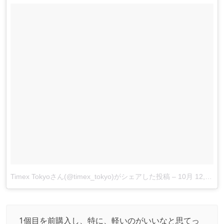
Timex Tokyoさん(@timex_tokyo)がシェアした投稿
–
10月 12, 2017 at 5:45午前 PDT
1個目を前購入し、特に、軽いのがいいなと思てっ