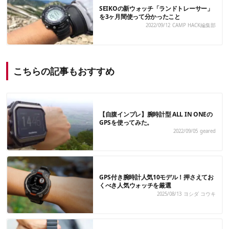
SEIKOの新ウォッチ「ランドトレーサー」
を3ヶ月間使って分かったこと
2022/09/12
CAMP HACK編集部
こちらの記事もおすすめ
【自腹インプレ】腕時計型 ALL IN ONEの
GPSを使ってみた。
2022/09/05
geared
GPS付き腕時計人気10モデル！押さえてお
くべき人気ウォッチを厳選
2025/08/13
ヨシダ コウキ