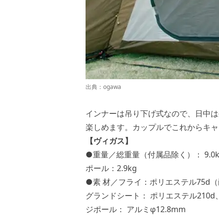
出典：
ogawa
インナーは吊り下げ式なので、日中は
楽しめます。カップルでこれからキャ
【ヴィガス】
●重量／総重量（付属品除く）： 9.0kg 
ポール：2.9kg
●素 材／フライ：ポリエステル75d（
グランドシート： ポリエステル210d
ジポール： アルミφ12.8mm