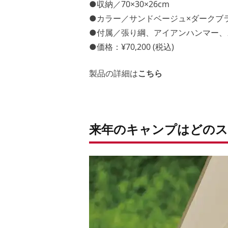
●収納／70×30×26cm
●カラー／サンドベージュ×ダークブ
●付属／張り綱、アイアンハンマー、
●価格：¥70,200 (税込)
製品の詳細は
こちら
来年のキャンプはどのス