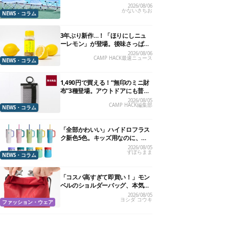
ン今年の新作は、カラーもさわや
2026/08/06
かないさちお
かです
NEWS・コラム
3年ぶり新作…！「ほりにしニュ
ーレモン」が登場。後味さっぱり
の万能スパイス！【8月21日発
2026/08/06
CAMP HACK最速ニュース
売】
NEWS・コラム
1,490円で買える！“無印のミニ財
布”3種登場。アウトドアにも普段
使いにもいいかも
2026/08/05
CAMP HACK編集部
NEWS・コラム
「全部かわいい」ハイドロフラス
ク新色5色。キッズ用なのに、大
人が欲しくなりました
2026/08/05
ずぼらまま
NEWS・コラム
「コスパ高すぎて即買い！」モン
ベルのショルダーバッグ、本気で
おすすめしたい7選
2026/08/05
ヨシダ コウキ
ファッション・ウェア