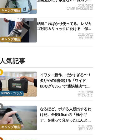
ルダーバッグ」7選
2026/06/25
CAMP HACK編集部
キャンプ用品
結局こればかり使ってる。レジカ
ゴ対応＆リュックに化ける「保冷
トートバッグ」9選
2026/06/25
ally_sasaki
キャンプ用品
人気記事
イワタニ新作、でかすぎる〜！
炙りやの2倍焼ける「ワイド
BBQグリル」で“豪快焼肉”でき
るよ【再販開始】
2026/08/04
NEWS・コラム
ずぼらまま
なるほど、ポチる人続出するわ
けだ。全長5.5cmの「極小ギ
ア」を使って分かったほんとの
魅力
2026/08/05
キャンプ用品
RYUCAMP