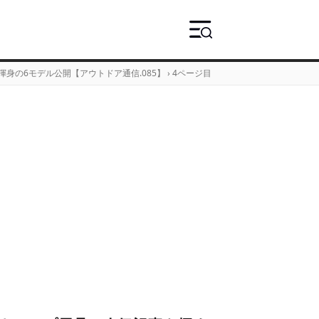
wa渾身の6モデル公開【アウトドア通信.085】
›
4ページ目