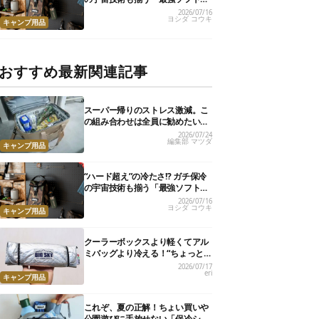
ーラー」17選
2026/07/16
ヨシダ コウキ
キャンプ用品
おすすめ最新関連記事
スーパー帰りのストレス激減。こ
の組み合わせは全員に勧めたい
【編集部のリアル購入品】
2026/07/24
編集部 マツダ
キャンプ用品
“ハード超え”の冷たさ!? ガチ保冷
の宇宙技術も揃う「最強ソフトク
ーラー」17選
2026/07/16
ヨシダ コウキ
キャンプ用品
クーラーボックスより軽くてアル
ミバッグより冷える！“ちょっと
の保冷”に大活躍の軽量バッグ7選
2026/07/17
eri
キャンプ用品
これぞ、夏の正解！ちょい買いや
公園遊びに手放せない「保冷ショ