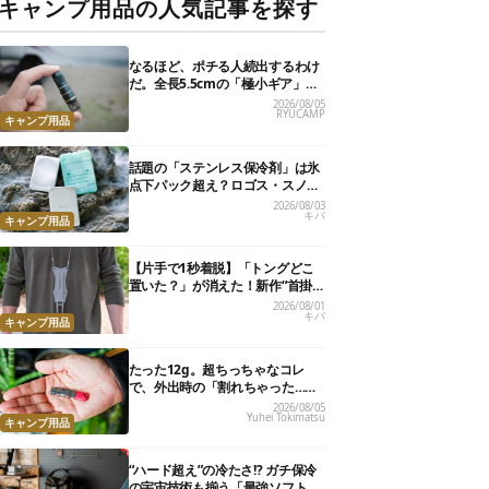
キャンプ用品の人気記事を探す
なるほど、ポチる人続出するわけ
だ。全長5.5cmの「極小ギア」を
使って分かったほんとの魅力
2026/08/05
RYUCAMP
キャンプ用品
話題の「ステンレス保冷剤」は氷
点下パック超え？ロゴス・スノー
ピーク・爆売れノーブランド品を
2026/08/03
キバ
比べてみた
キャンプ用品
【片手で1秒着脱】「トングどこ
置いた？」が消えた！新作“首掛
けトング”、男心くすぐるギミッ
2026/08/01
キバ
クが最高だった
キャンプ用品
たった12g。超ちっちゃなコレ
で、外出時の「割れちゃった…」
がなくなりました
2026/08/05
Yuhei Tokimatsu
キャンプ用品
“ハード超え”の冷たさ!? ガチ保冷
の宇宙技術も揃う「最強ソフトク