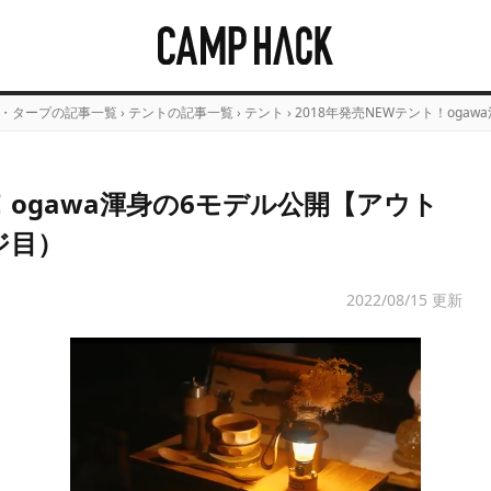
・タープの記事一覧
›
テントの記事一覧
›
テント
›
2018年発売NEWテント！oga
！ogawa渾身の6モデル公開【アウト
ジ目）
2022/08/15 更新