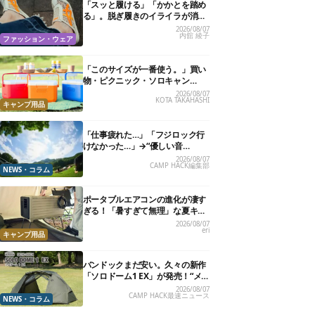
「スッと履ける」「かかとを踏め
る」。脱ぎ履きのイライラが消え
る快適“スニーカーサンダル”6選
2026/08/07
内舘 綾子
ファッション・ウェア
「このサイズが一番使う。」買い
物・ピクニック・ソロキャン
に“ちょうどいい”小型クーラーボ
2026/08/07
KOTA TAKAHASHI
ックス13選
キャンプ用品
「仕事疲れた…」「フジロック行
けなかった…」→“優しい音
楽”と“大きな自然”で治癒。まだ間
2026/08/07
CAMP HACK編集部
に合います。
NEWS・コラム
ポータブルエアコンの進化が凄す
ぎる！「暑すぎて無理」な夏キャ
ンプを激変させる最新5選
2026/08/07
eri
キャンプ用品
バンドックまだ安い。久々の新作
「ソロドーム1 EX」が発売！“メ
ッシュインナー”だけでも使える
2026/08/07
CAMP HACK最速ニュース
よ【防災も◎】
NEWS・コラム