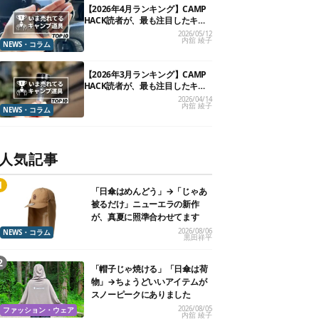
【2026年4月ランキング】CAMP
HACK読者が、最も注目したキャ
ンプ道具TOP10
2026/05/12
内舘 綾子
NEWS・コラム
【2026年3月ランキング】CAMP
HACK読者が、最も注目したキャ
ンプ道具TOP10
2026/04/14
内舘 綾子
NEWS・コラム
人気記事
「日傘はめんどう」→「じゃあ
被るだけ」ニューエラの新作
が、真夏に照準合わせてます
2026/08/06
NEWS・コラム
黒田祥平
「帽子じゃ焼ける」「日傘は荷
物」→ちょうどいいアイテムが
スノーピークにありました
2026/08/05
ファッション・ウェア
内舘 綾子