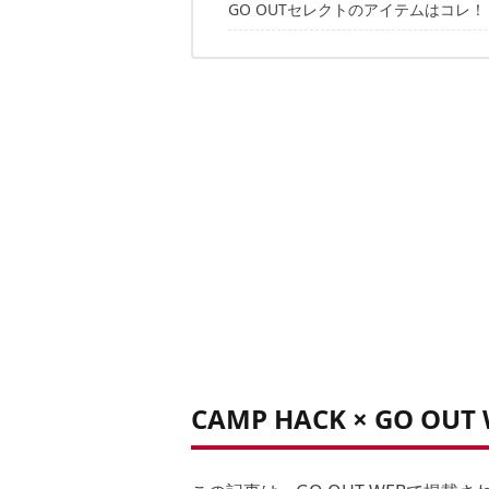
GO OUTセレクトのアイテムはコレ！
01. WhitesVille × JOURNAL STANDAR
02. ALDIES
03. COMFY
04. VOTE MAKE NEW CLOTHES
05. HUF
06. SUNNY SPORTS
07. DAY ONE CAMOUFLAGE
08. ENGINEERED GARMENTS
09. THE SUPERIOR LABOR
10. THE NERDYS
CAMP HACK × GO OUT