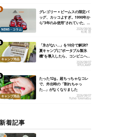
グレゴリー × ビームスの限定バ
ッグ、カッコよすぎ。1990年か
ら“3年のみ使用”されていた、紫
タグが復活
2026/08/06
NEWS・コラム
松尾 慧
「氷がない…」を10分で解決!?
夏キャンプに“ポータブル製氷
機”を導入したら、コンビニへ走
キャンプ用品
る必要がなくなった
2026/08/07
RYUCAMP
たった12g。超ちっちゃなコレ
で、外出時の「割れちゃっ
た…」がなくなりました
2026/08/07
キャンプ用品
Yuhei Tokimatsu
新着記事