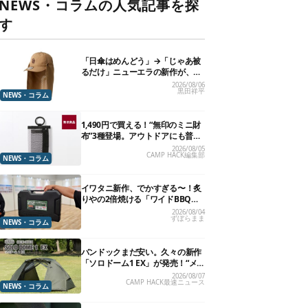
NEWS・コラムの人気記事を探
す
「日傘はめんどう」→「じゃあ被
るだけ」ニューエラの新作が、真
夏に照準合わせてます
2026/08/06
黒田祥平
NEWS・コラム
1,490円で買える！“無印のミニ財
布”3種登場。アウトドアにも普段
使いにもいいかも
2026/08/05
CAMP HACK編集部
NEWS・コラム
イワタニ新作、でかすぎる〜！炙
りやの2倍焼ける「ワイドBBQグ
リル」で“豪快焼肉”できるよ【再
2026/08/04
ずぼらまま
販開始】
NEWS・コラム
バンドックまだ安い。久々の新作
「ソロドーム1 EX」が発売！“メ
ッシュインナー”だけでも使える
2026/08/07
CAMP HACK最速ニュース
よ【防災も◎】
NEWS・コラム