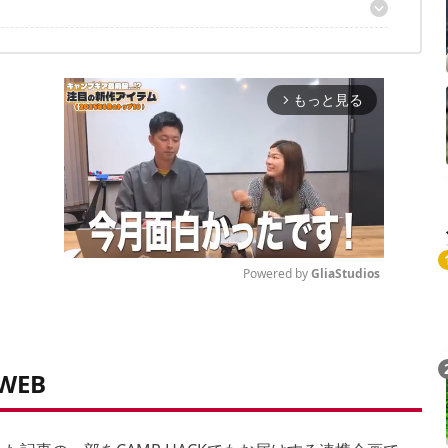
D
もっと見る
arrow_forward_ios
Powered by 
GliaStudios
Mute
 WEB