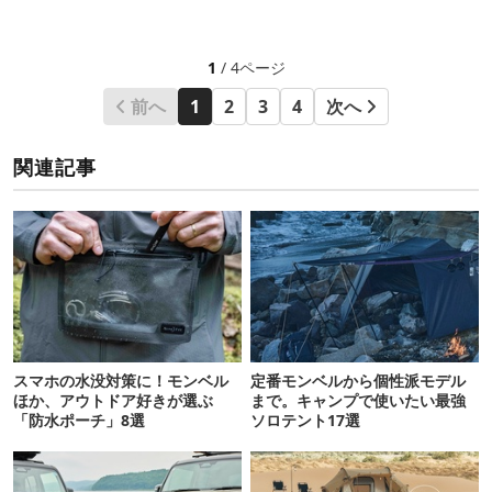
1
/ 4ページ
前へ
1
2
3
4
次へ
関連記事
スマホの水没対策に！モンベル
定番モンベルから個性派モデル
ほか、アウトドア好きが選ぶ
まで。キャンプで使いたい最強
「防水ポーチ」8選
ソロテント17選