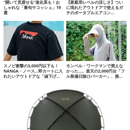
“開いて見渡せる”進化系も！お
【家庭用レベルの涼しさ】つい
しゃれな「最旬サコッシュ」19
に現れたアウトドアで使えるガ
選
チのポータブルエアコン
「Suzune」最速レビュー
スノピ衝撃の3,000円以下も！
モンベル・ワークマンで買えな
NANGA・ノース…即カートに入
かった…。楽天の2,000円台「フ
れたいアウトドアな「値下げ夏
ル装備日除けパーカー」、接触
服」12選
冷感が想像以上だった