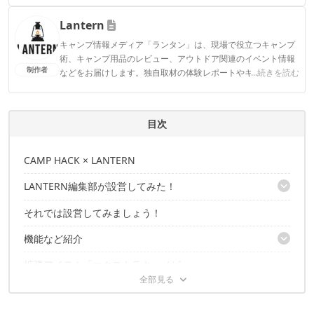
ィアで登壇機会多数の編集部員も所属。
Lantern
CAMP HACK編集部のプロフィール
キャンプ情報メディア「ランタン」は、現場で役立つキャンプ
術、キャンプ用品のレビュー、アウトドア関連のイベント情報
制作者
などをお届けします。独自取材の体験レポートやキャンプスタ
...続きを読む
イル、地方の魅力を発信するコンテンツもお見逃しなく！
Lanternのプロフィール
目次
CAMP HACK × LANTERN
LANTERN編集部が設営してみた！
それでは設営してみましょう！
AIR CABIN 4（エアキャビン4） 製品詳細
機能など紹介
拡張アイテム「エクストラキャノピー」
エアフレーム
窓
気になるポイントをメーカーに聞きました
インナーテント
その他機能