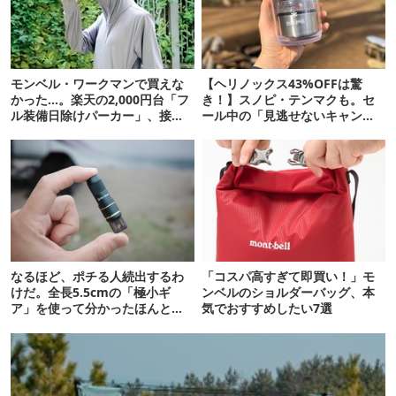
モンベル・ワークマンで買えな
【ヘリノックス43%OFFは驚
かった…。楽天の2,000円台「フ
き！】スノピ・テンマクも。セ
ル装備日除けパーカー」、接触
ール中の「見逃せないキャンプ
冷感が想像以上だった
道具」12選
なるほど、ポチる人続出するわ
「コスパ高すぎて即買い！」モ
けだ。全長5.5cmの「極小ギ
ンベルのショルダーバッグ、本
ア」を使って分かったほんとの
気でおすすめしたい7選
魅力