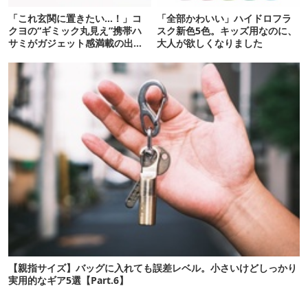
「これ玄関に置きたい…！」コ
「全部かわいい」ハイドロフラ
クヨの“ギミック丸見え”携帯ハ
スク新色5色。キッズ用なのに、
サミがガジェット感満載の出来
大人が欲しくなりました
栄え
【親指サイズ】バッグに入れても誤差レベル。小さいけどしっかり
実用的なギア5選【Part.6】