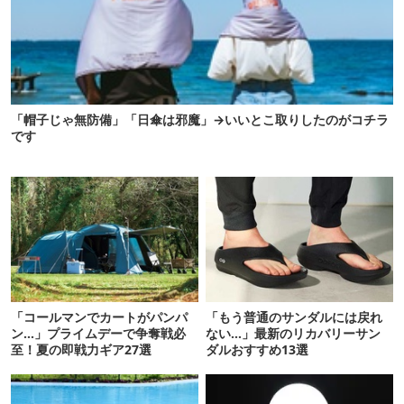
「帽子じゃ無防備」「日傘は邪魔」→いいとこ取りしたのがコチラ
です
「コールマンでカートがパンパ
「もう普通のサンダルには戻れ
ン…」プライムデーで争奪戦必
ない…」最新のリカバリーサン
至！夏の即戦力ギア27選
ダルおすすめ13選