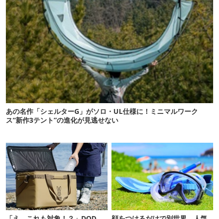
あの名作「シェルターG」がソロ・UL仕様に！ミニマルワーク
ス“新作3テント”の進化が見逃せない
「え、これも対象！？」DOD
顔をつけるだけで別世界。人気