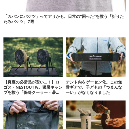
「カバンにバケツ」ってアリかも。日常の“困った”を救う『折りた
たみバケツ』7選
【真夏の必需品が安い…！】ロ
テント内をゲーセン化。この無
ゴス・NESTOUTも。猛暑キャン
骨ギアで、子どもの「つまんな
プを救う「保冷クーラー・暑さ
ーい」がなくなりました
対策ギア」12選