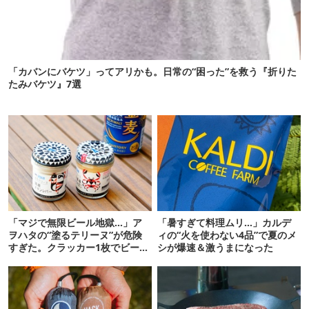
「カバンにバケツ」ってアリかも。日常の“困った”を救う『折りた
たみバケツ』7選
「マジで無限ビール地獄…」ア
「暑すぎて料理ムリ…」カルデ
ヲハタの“塗るテリーヌ”が危険
ィの“火を使わない4品”で夏のメ
すぎた。クラッカー1枚でビール
シが爆速＆激うまになった
が止まらない！