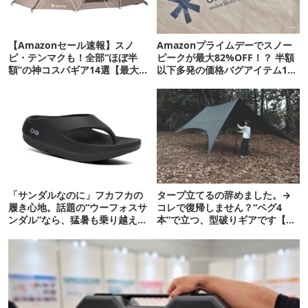
【Amazonセール速報】スノ
Amazonプライムデーでスノー
ピ・テンマクも！全部“ほぼ半
ピークが最大82%OFF！？ 半額
額”の神コスパギア14選【最大
以下多発の価格バグアイテム11
71%OFF】
選
「サンダルなのに」フカフカの
タープ立てるの辞めました。→
履き心地。話題の“ウーフォスサ
コレで復帰しません？“ペグ4
ンダル”なら、猛暑も乗り越えら
本”で立つ、型破りギアです【ド
れるかも
ベルグ新作 NEUK】