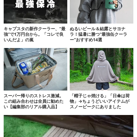
キャプスタの新作クーラー、“最
ぬるいビール＆結露とサヨナ
強”で1万円台から。「コレで良
ラ！猛暑に勝つ“最強缶クーラ
いんだよ」の嵐
ー”おすすめ14選
スーパー帰りのストレス激減。
「帽子じゃ焼ける」「日傘は荷
この組み合わせは全員に勧めた
物」→ちょうどいいアイテムが
い【編集部のリアル購入品】
スノーピークにありました