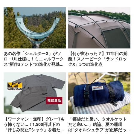
あの名作「シェルターG」がソ
【何が変わった？】17年目の覚
ロ・UL仕様に！ミニマルワーク
醒！スノーピーク「ランドロッ
ス“新作3テント”の進化が見逃せ
クX」5つの進化点
ない
【ワークマン・無印】グレーTも
「寝袋だと暑い、タオルケット
う怖くない…！1,500円以下の
だと寒い…」結論、夏の睡眠
「汗じみ防止Tシャツ」を着たら
は“タオルシュラフ”が正解だっ