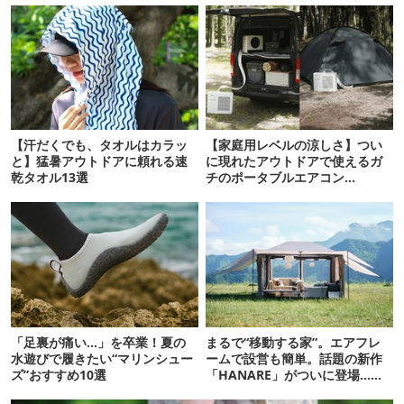
【汗だくでも、タオルはカラッ
【家庭用レベルの涼しさ】つい
と】猛暑アウトドアに頼れる速
に現れたアウトドアで使えるガ
乾タオル13選
チのポータブルエアコン
「Suzune」最速レビュー
「足裏が痛い…」を卒業！夏の
まるで“移動する家”。エアフレ
水遊びで履きたい“マリンシュー
ームで設営も簡単。話題の新作
ズ”おすすめ10選
「HANARE」がついに登場…！
【07/24予約開始】