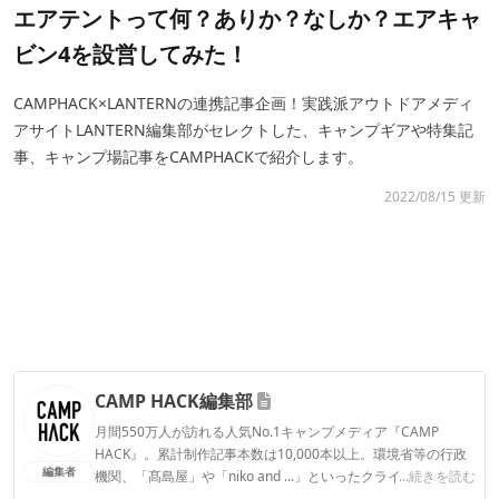
エアテントって何？ありか？なしか？エアキャ
ビン4を設営してみた！
CAMPHACK×LANTERNの連携記事企画！実践派アウトドアメディ
アサイトLANTERN編集部がセレクトした、キャンプギアや特集記
事、キャンプ場記事をCAMPHACKで紹介します。
2022/08/15 更新
CAMP HACK編集部
月間550万人が訪れる人気No.1キャンプメディア『CAMP
HACK』。累計制作記事本数は10,000本以上。環境省等の行政
編集者
機関、「髙島屋」や「niko and ...」といったクライアントとの
...続きを読む
連携実績多数。また、TBSテレビ『ラヴィット！』等、各メデ