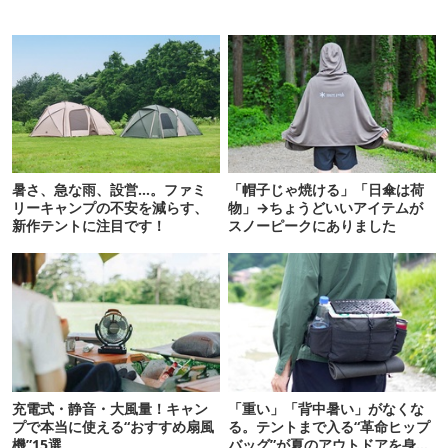
暑さ、急な雨、設営…。ファミ
「帽子じゃ焼ける」「日傘は荷
リーキャンプの不安を減らす、
物」→ちょうどいいアイテムが
新作テントに注目です！
スノーピークにありました
充電式・静音・大風量！キャン
「重い」「背中暑い」がなくな
プで本当に使える“おすすめ扇風
る。テントまで入る“革命ヒップ
機”15選
バッグ”が夏のアウトドアを身軽