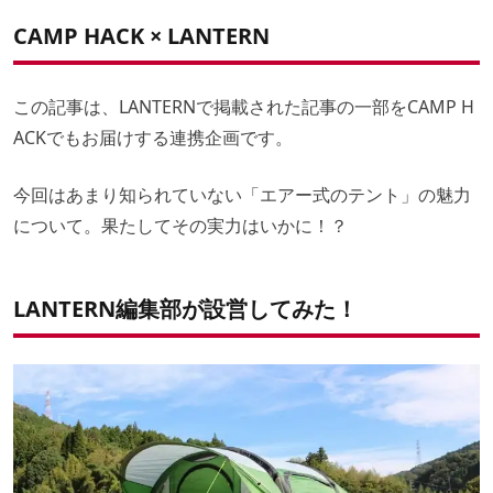
編集部まとめ
Q、エアテントのメリットってなんですか？
CAMP HACK × LANTERN
Q、空気漏れとか、破裂したりとか大丈夫ですか？
Q、もしチューブが破れて空気が漏れたりしても直りますか？
この記事は、LANTERNで掲載された記事の一部をCAMP H
ACKでもお届けする連携企画です。
今回はあまり知られていない「エアー式のテント」の魅力
について。果たしてその実力はいかに！？
LANTERN編集部が設営してみた！