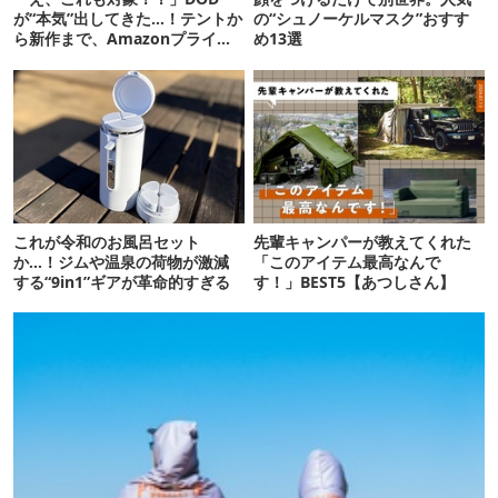
が“本気”出してきた…！テントか
の“シュノーケルマスク”おすす
ら新作まで、Amazonプライム
め13選
デーの注目ギア27選
これが令和のお風呂セット
先輩キャンパーが教えてくれた
か…！ジムや温泉の荷物が激減
「このアイテム最高なんで
する“9in1”ギアが革命的すぎる
す！」BEST5【あつしさん】