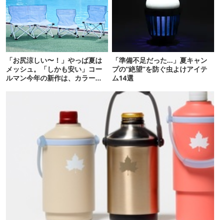
「お尻涼しい〜！」やっぱ夏は
「準備不足だった…」夏キャン
メッシュ。「しかも安い」コー
プの“絶望”を防ぐ虫よけアイテ
ルマン今年の新作は、カラーも
ム14選
さわやかです