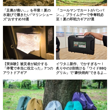
「足裏が痛い…」を卒業！夏の
「コールマンでカートがパンパ
水遊びで履きたい“マリンシュー
ン…」プライムデーで争奪戦必
ズ”おすすめ10選
至！夏の即戦力ギア27選
【実体験】被災者が紹介する
イワタニ新作、でかすぎる〜！
「停電で本当に役立った」7つの
炙りやの2倍焼ける「ワイドBBQ
アウトドアギア
グリル」で“豪快焼肉”できるよ
【再販開始】