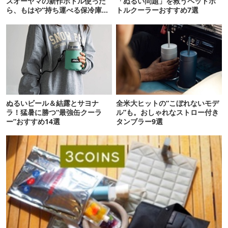
スオーヤマの新作ボトル使った
「ぬるい問題」を救うペットボ
ら、もはや“持ち運べる保冷庫
トルクーラーおすすめ7選
級”で震えた
ぬるいビール＆結露とサヨナ
全米大ヒットの“こぼれないモデ
ラ！猛暑に勝つ“最強缶クーラ
ル”も。おしゃれなストロー付き
ー”おすすめ14選
タンブラー9選