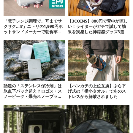
「電子レンジ調理で、耳までサ
【3COINS】880円で背中が涼し
クサク…!?」ニトリの1,990円ホ
い！ライターがガチで試して効
ットサンドメーカーで朝食革命
果を実感した神涼感グッズ3選
が起きた
話題の「ステンレス保冷剤」は
【ハンカチの上位互換】ぶら下
氷点下パック超え？ロゴス・ス
げ式の「極小タオル」であのス
ノーピーク・爆売れノーブラン
トレスから解放されました
ド品を比べてみた