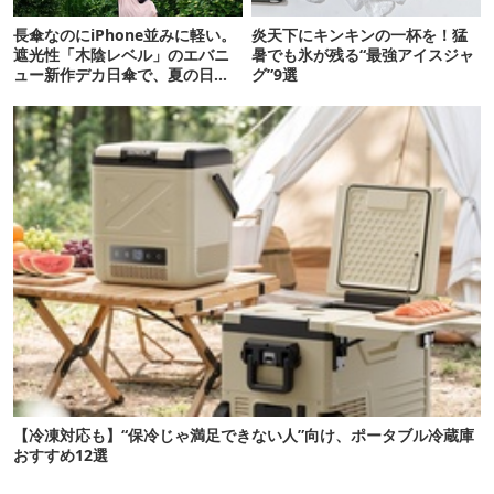
長傘なのにiPhone並みに軽い。
炎天下にキンキンの一杯を！猛
遮光性「木陰レベル」のエバニ
暑でも氷が残る“最強アイスジャ
ュー新作デカ日傘で、夏の日焼
グ”9選
けを食い止める！
【冷凍対応も】“保冷じゃ満足できない人”向け、ポータブル冷蔵庫
おすすめ12選