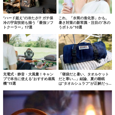
“ハード超え”の冷たさ!? ガチ保
これ、「水筒の進化形」かも。
冷の宇宙技術も揃う「最強ソフ
暑さ対策の新常識・注目の“氷の
トクーラー」17選
うボトル”10選
充電式・静音・大風量！キャン
「寝袋だと暑い、タオルケット
プで本当に使える“おすすめ扇風
だと寒い…」結論、夏の睡眠
機”15選
は“タオルシュラフ”が正解だっ
た