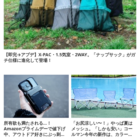
【即完→アプデ】X-PAC・1.5気室・2WAY。「ナップサック」がガ
チ仕様に進化して登場！
所有欲も満たされる…！
「お尻涼しい〜！」やっぱ夏は
Amazonプライムデーで値下げ
メッシュ。「しかも安い」コー
中、アウトドア好きにぶっ刺さ
ルマン今年の新作は、カラーも
る「便利ガジェット」8選
さわやかです