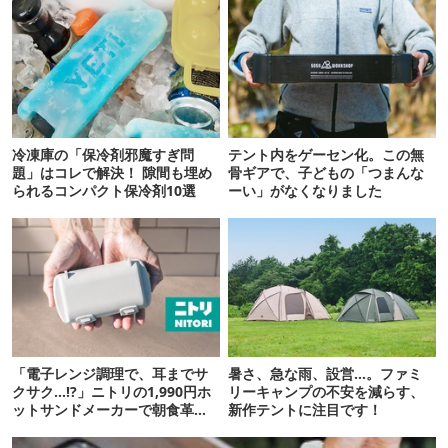
冷凍庫の「保冷剤邪魔すぎ問
テント内をゲーセン化。この無
題」はコレで解決！ 隙間も埋め
骨ギアで、子どもの「つまんな
られるコンパクト保冷剤10選
ーい」がなくなりました
「電子レンジ調理で、耳までサ
暑さ、急な雨、設営…。ファミ
クサク…!?」ニトリの1,990円ホ
リーキャンプの不安を減らす、
ットサンドメーカーで朝食革命
新作テントに注目です！
が起きた