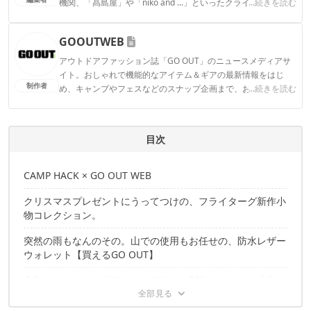
機関、「髙島屋」や「niko and ...」といったクライアントとの
...続きを読む
連携実績多数。また、TBSテレビ『ラヴィット！』等、各メデ
ィアで登壇機会多数の編集部員も所属。
GOOUTWEB
CAMP HACK編集部のプロフィール
アウトドアファッション誌「GO OUT」のニュースメディアサ
イト。おしゃれで機能的なアイテム＆ギアの最新情報をはじ
制作者
め、キャンプやフェスなどのスナップ企画まで、おしゃれに自
...続きを読む
分らしくありたいすべての人へお届けします。
GOOUTWEBのプロフィール
目次
CAMP HACK × GO OUT WEB
クリスマスプレゼントにうってつけの、フライターグ新作小
物コレクション。
突然の雨もなんのその。山での使用もお任せの、防水レザー
ウォレット【買えるGO OUT】
今年のクリスマスギフトは、フリッジ別注スペシャル小物に
決まり！【買えるGO OUT】