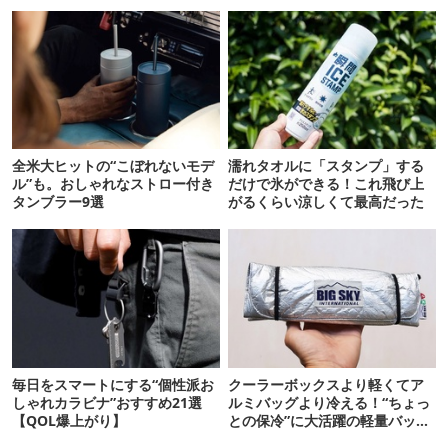
全米大ヒットの“こぼれないモデ
濡れタオルに「スタンプ」する
ル”も。おしゃれなストロー付き
だけで氷ができる！これ飛び上
タンブラー9選
がるくらい涼しくて最高だった
毎日をスマートにする“個性派お
クーラーボックスより軽くてア
しゃれカラビナ”おすすめ21選
ルミバッグより冷える！“ちょっ
【QOL爆上がり】
との保冷”に大活躍の軽量バッグ
7選