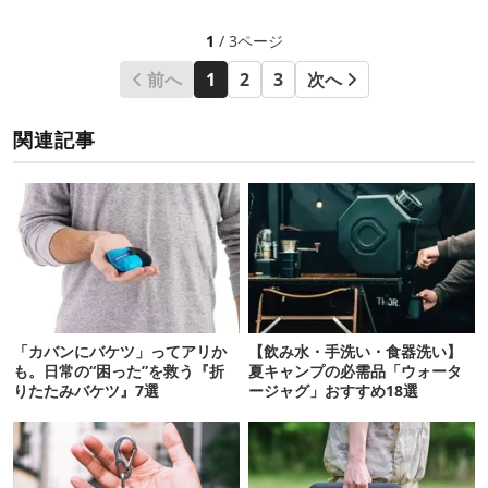
1
/ 3ページ
前へ
1
2
3
次へ
関連記事
「カバンにバケツ」ってアリか
【飲み水・手洗い・食器洗い】
も。日常の“困った”を救う『折
夏キャンプの必需品「ウォータ
りたたみバケツ』7選
ージャグ」おすすめ18選