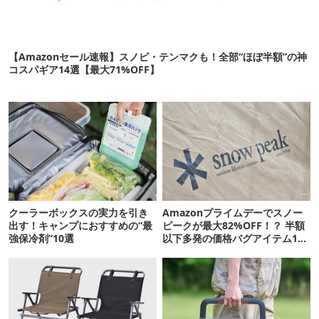
【Amazonセール速報】スノピ・テンマクも！全部“ほぼ半額”の神
コスパギア14選【最大71%OFF】
クーラーボックスの実力を引き
Amazonプライムデーでスノー
出す！キャンプにおすすめの“最
ピークが最大82%OFF！？ 半額
強保冷剤”10選
以下多発の価格バグアイテム11
選