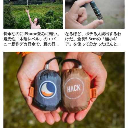
長傘なのにiPhone並みに軽い。
なるほど、ポチる人続出するわ
遮光性「木陰レベル」のエバニ
けだ。全長5.5cmの「極小ギ
ュー新作デカ日傘で、夏の日焼
ア」を使って分かったほんとの
けを食い止める！
魅力