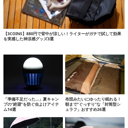
【3COINS】880円で背中が涼しい！ライターがガチで試して効果
を実感した神涼感グッズ3選
「準備不足だった…」夏キャン
布団みたいにゆったり眠れる！
プの“絶望”を防ぐ虫よけアイテ
朝まで“ぐっすり”な「封筒型シ
ム14選
ュラフ」おすすめ26選