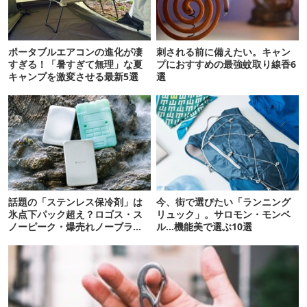
ポータブルエアコンの進化が凄
刺される前に備えたい。キャン
すぎる！「暑すぎて無理」な夏
プにおすすめの最強蚊取り線香6
キャンプを激変させる最新5選
選
話題の「ステンレス保冷剤」は
今、街で選びたい「ランニング
氷点下パック超え？ロゴス・ス
リュック」。サロモン・モンベ
ノーピーク・爆売れノーブラン
ル…機能美で選ぶ10選
ド品を比べてみた