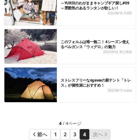
～YURIEのわがままキャンプギア探し#09
～雰囲気のあるランタンが欲しい！
2022/08/18
YURIE
このフォルムは唯一無二！ 4シーズン使え
るベルガンス「ウィグロ」の魅力
2022/09/02
野口理加
ストレスフリーなogawaの新テント「トレ
ス」が個性派におすすめ！
2022/08/15
kukka
4
/ 4ページ
前へ
1
2
3
4
次へ