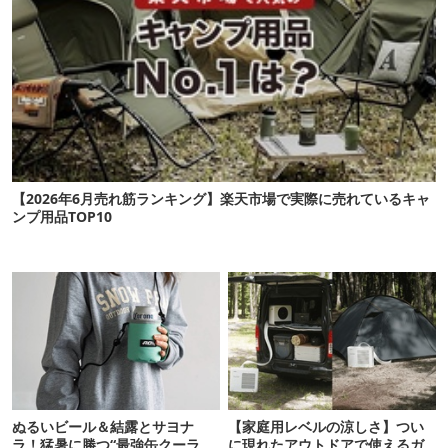
【2026年6月売れ筋ランキング】楽天市場で実際に売れているキャ
ンプ用品TOP10
ぬるいビール＆結露とサヨナ
【家庭用レベルの涼しさ】つい
ラ！猛暑に勝つ“最強缶クーラ
に現れたアウトドアで使えるガ