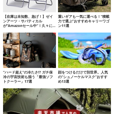
【在庫は未知数、急げ！】ゼイ
重いギアも一気に運べる！“積載
ンアーツ・サバティカル
力で選ぶ”おすすめキャリーワゴ
が“Amazonセール中”！久々に
ン11選
タープも買おうかな…
“ハード超え”の冷たさ!? ガチ保
顔をつけるだけで別世界。人気
冷の宇宙技術も揃う「最強ソフ
の“シュノーケルマスク”おすす
トクーラー」17選
め13選