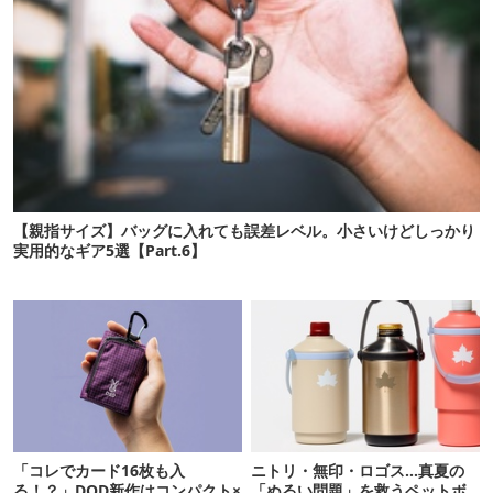
【親指サイズ】バッグに入れても誤差レベル。小さいけどしっかり
実用的なギア5選【Part.6】
「コレでカード16枚も入
ニトリ・無印・ロゴス…真夏の
る！？」DOD新作はコンパクト×
「ぬるい問題」を救うペットボ