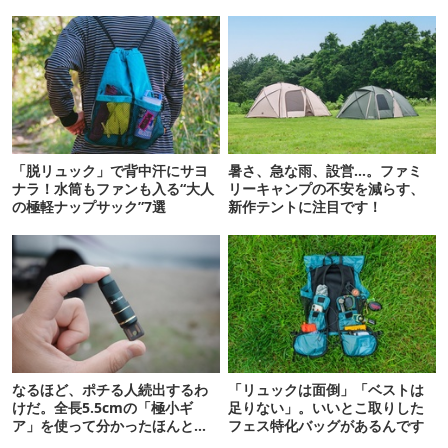
「脱リュック」で背中汗にサヨ
暑さ、急な雨、設営…。ファミ
ナラ！水筒もファンも入る“大人
リーキャンプの不安を減らす、
の極軽ナップサック”7選
新作テントに注目です！
なるほど、ポチる人続出するわ
「リュックは面倒」「ベストは
けだ。全長5.5cmの「極小ギ
足りない」。いいとこ取りした
ア」を使って分かったほんとの
フェス特化バッグがあるんです
魅力