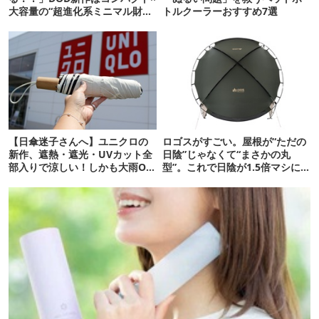
大容量の“超進化系ミニマル財
トルクーラーおすすめ7選
布”だ！
【日傘迷子さんへ】ユニクロの
ロゴスがすごい。屋根が“ただの
新作、遮熱・遮光・UVカット全
日陰”じゃなくて“まさかの丸
部入りで涼しい！しかも大雨OK
型”。これで日陰が1.5倍マシに
でコスパ良すぎた
なる新作タープです