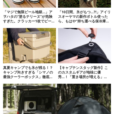
「マジで無限ビール地獄…」ア
「10日間、氷がもつ…?!」アイリ
ヲハタの“塗るテリーヌ”が危険
スオーヤマの新作ボトル使った
すぎた。クラッカー1枚でビール
ら、もはや“持ち運べる保冷庫
が止まらない！
級”で震えた
真夏キャンプでも氷が残る！？
【キャプテンスタッグ新作】こ
キャンプ向きすぎる「シマノの
のカスタムギアが地味に優
最強クーラーボックス」徹底解
秀…！「置き場所が増える」
剖
「荷物が落ちない」