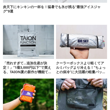
炎天下にキンキンの一杯を！猛暑でも氷が残る“最強アイスジャ
グ”9選
「売れすぎて…追加生産が決
クーラーボックスより軽くてア
定！」“1着3,000円以下”で買え
ルミバッグより冷える！“ちょっ
る、TAION夏の新作が機能てん
との保冷”に大活躍の軽量バッグ
こ盛りです
7選