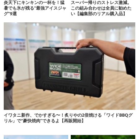
炎天下にキンキンの一杯を！猛
スーパー帰りのストレス激減。
暑でも氷が残る“最強アイスジャ
この組み合わせは全員に勧めた
グ”9選
い【編集部のリアル購入品】
イワタニ新作、でかすぎる〜！炙りやの2倍焼ける「ワイドBBQグ
リル」で“豪快焼肉”できるよ【再販開始】