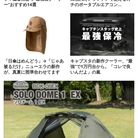
ー”おすすめ14選
チのポータブルエアコン
「Suzune」最速レビュー
「日傘はめんどう」→「じゃあ
キャプスタの新作クーラー、“最
被るだけ」ニューエラの新作
強”で1万円台から。「コレで良
が、真夏に照準合わせてます
いんだよ」の嵐