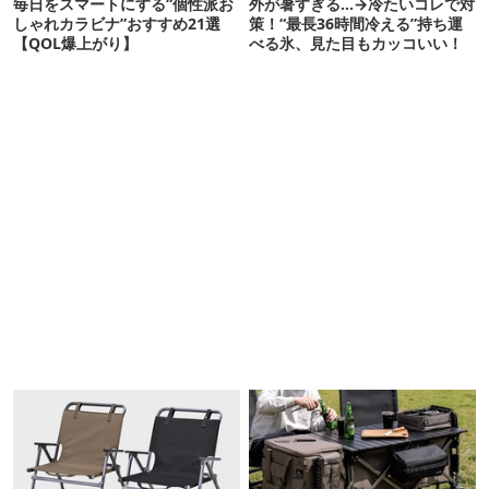
毎日をスマートにする“個性派お
外が暑すぎる…→冷たいコレで対
しゃれカラビナ”おすすめ21選
策！“最長36時間冷える”持ち運
【QOL爆上がり】
べる氷、見た目もカッコいい！