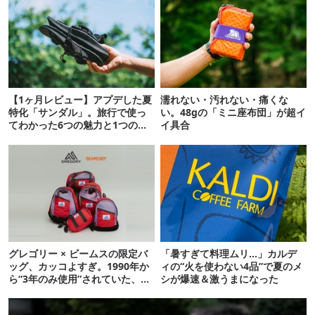
【1ヶ月レビュー】アプデした夏
濡れない・汚れない・痛くな
特化「サンダル」。旅行で使っ
い。48gの「ミニ座布団」が超イ
てわかった6つの魅力と1つの注
イ具合
意点
グレゴリー × ビームスの限定バ
「暑すぎて料理ムリ…」カルデ
ッグ、カッコよすぎ。1990年か
ィの“火を使わない4品”で夏のメ
ら“3年のみ使用”されていた、紫
シが爆速＆激うまになった
タグが復活