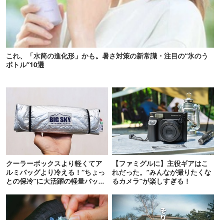
これ、「水筒の進化形」かも。暑さ対策の新常識・注目の“氷のう
ボトル”10選
クーラーボックスより軽くてア
【ファミグルに】主役ギアはこ
ルミバッグより冷える！“ちょっ
れだった。“みんなが撮りたくな
との保冷”に大活躍の軽量バッグ
るカメラ”が楽しすぎる！
7選