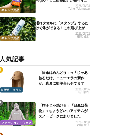
48gの「ミニ座布団」が超イイ具
合
2026/08/08
Yuhei Tokimatsu
キャンプ用品
濡れタオルに「スタンプ」するだ
けで氷ができる！これ飛び上がる
くらい涼しくて最高だった
2026/08/02
相京 雅行
キャンプ用品
人気記事
「日傘はめんどう」→「じゃあ
被るだけ」ニューエラの新作
が、真夏に照準合わせてます
2026/08/06
NEWS・コラム
黒田祥平
「帽子じゃ焼ける」「日傘は荷
物」→ちょうどいいアイテムが
スノーピークにありました
2026/08/08
ファッション・ウェア
内舘 綾子