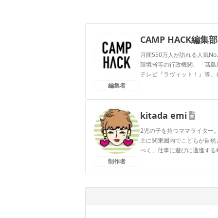
CAMP HACK編集部
月間550万人が訪れる人気No
環境省等の行政機関、「髙島屋」
テレビ『ラヴィット！』等、
編集者
CAMP HACK編集部のプ
kitada emi
2児の子を持つママライター
主に関東圏内でこどもが自然
べく、仕事に遊びに邁進する
制作者
kitada emiのプロフィール