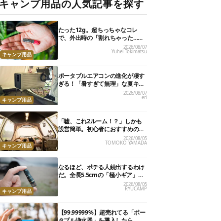
キャンプ用品の人気記事を探す
たった12g。超ちっちゃなコレ
で、外出時の「割れちゃった…」
がなくなりました
2026/08/07
Yuhei Tokimatsu
キャンプ用品
ポータブルエアコンの進化が凄す
ぎる！「暑すぎて無理」な夏キャ
ンプを激変させる最新5選
2026/08/07
eri
キャンプ用品
「嘘、これ2ルーム！？」しかも
設営簡単。初心者におすすめの最
新“おしゃれ広々テント”7選
2026/08/05
TOMOKO YAMADA
キャンプ用品
なるほど、ポチる人続出するわけ
だ。全長5.5cmの「極小ギア」を
使って分かったほんとの魅力
2026/08/05
RYUCAMP
キャンプ用品
【99.99999%】超売れてる「ポー
タブル浄水器」を導入したら、防