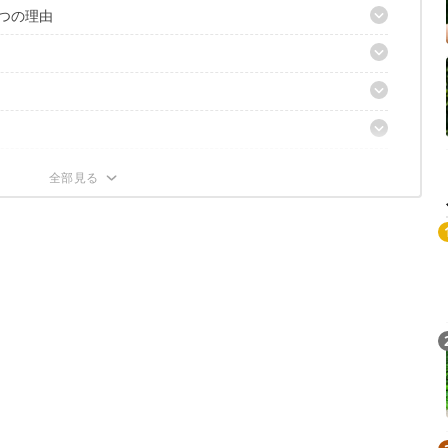
つの理由
4
106
65
トは設営方法や人数で選ぶ
-254
は続々配信中！
Loaded
:
/
Unmute
4.82%