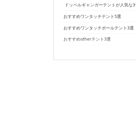
ドッペルギャンガーテントが人気な3
おすすめワンタッチテント5選
①ポップなデザインが親しみやすい
②リーズナブルに手に入る
おすすめワンタッチポールテント3選
ウルトラライトワンタッチテント T2-8
③軽い・簡単・コンパクト
ワンタッチテント T3-30
おすすめotherテント3選
ワガサテント T3-208
ビッグストレージワンタッチテントT3-
2ルームワンポールテント T4-201
ワンタッチスクリーンタープ TT5-205
ポップアップテント1選
ソロテント ST-01
ビッグワンポールテント T8-200
ワンタッチテント T6-35
ウルトラライトリラックステント T2-1
ドッペルギャンガーアウトドアのテン
2人用ポップアップ式 ほしぞらテント T2
タープリーテント T3-82
ドッペルギャンガーアウトドアの記事