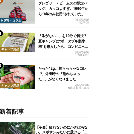
グレゴリー × ビームスの限定バ
ッグ、カッコよすぎ。1990年か
ら“3年のみ使用”されていた、紫
タグが復活
2026/08/06
NEWS・コラム
松尾 慧
「氷がない…」を10分で解決!?
夏キャンプに“ポータブル製氷
機”を導入したら、コンビニへ走
キャンプ用品
る必要がなくなった
2026/08/07
RYUCAMP
たった12g。超ちっちゃなコレ
で、外出時の「割れちゃっ
た…」がなくなりました
2026/08/07
キャンプ用品
Yuhei Tokimatsu
新着記事
【革命】疲れないのにかさばらな
い。スポサンみたいに履ける「リ