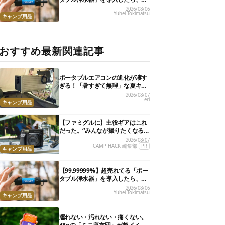
災が明確に自分ごと化した
2026/08/06
Yuhei Tokimatsu
キャンプ用品
おすすめ最新関連記事
ポータブルエアコンの進化が凄す
ぎる！「暑すぎて無理」な夏キャ
ンプを激変させる最新5選
2026/08/07
eri
キャンプ用品
【ファミグルに】主役ギアはこれ
だった。“みんなが撮りたくなる
カメラ”が楽しすぎる！
2026/08/07
CAMP HACK 編集部
PR
キャンプ用品
【99.99999%】超売れてる「ポー
タブル浄水器」を導入したら、防
災が明確に自分ごと化した
2026/08/06
Yuhei Tokimatsu
キャンプ用品
濡れない・汚れない・痛くない。