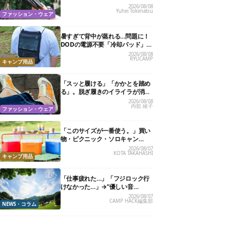
カバリーサンダル」が大本命！
2026/08/08
Yuhei Tokimatsu
ファッション・ウェア
暑すぎて背中が蒸れる…問題に！
DODの電源不要「冷却パッド」を
試したら、夏の移動がラクになっ
2026/08/08
RYUCAMP
た
キャンプ用品
「スッと履ける」「かかとを踏め
る」。脱ぎ履きのイライラが消え
る快適“スニーカーサンダル”6選
2026/08/08
内舘 綾子
ファッション・ウェア
「このサイズが一番使う。」買い
物・ピクニック・ソロキャン
に“ちょうどいい”小型クーラーボ
2026/08/07
KOTA TAKAHASHI
ックス13選
キャンプ用品
「仕事疲れた…」「フジロック行
けなかった…」→“優しい音
楽”と“大きな自然”で治癒。まだ間
2026/08/07
CAMP HACK編集部
に合います。
NEWS・コラム