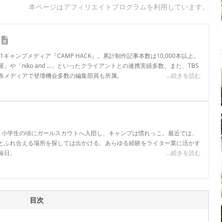
本ページはアフィリエイトプログラムを利用しています。
.1キャンプメディア『CAMP HACK』。累計制作記事本数は10,000本以上。
や「niko and ...」といったクライアントとの連携実績多数。また、TBS
各メディアで登壇機会多数の編集部員も所属。
...続きを読む
ロフィール
。小学生の頃にガールスカウトへ入団し、キャンプは慣れっこ。最近では、
とふれ合える場所を探しては出かける。あらゆる経験をライター業に活かす
毎日。
...続きを読む
目次