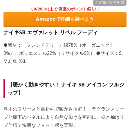
この商品を見る
＼8/20(木)まで!真夏のポイント祭り!／
Amazonで詳細を調べよう
ナイキSB エヴァレット リペル フーディ
●素材：（フレンチテリー）綿78%（オーガニック1
0%）、ポリエステル22%（リサイクル9%） ●サイズ：S,
M,L,XL,2XL
【暖かく動きやすい！ ナイキ SB アイコン フルジ
ップ】
厚手のフリースと裏起毛で暖かさ抜群！ ラグランスリー
ブと脇下のパネルにより自然な動きを可能に。裾と袖はリ
ブ仕様で快適なフィット感を実現。