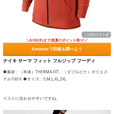
この商品を見る
＼8/20(木)まで!真夏のポイント祭り!／
Amazonで詳細を調べよう
ナイキ サーマ フィット フルジップ フーディ
●素材：（本体）THERMA-FIT、（ダブルピケ）ポリエス
テル100％ ●サイズ：S,M,L,XL,2XL
イストに合わせやすいですね。