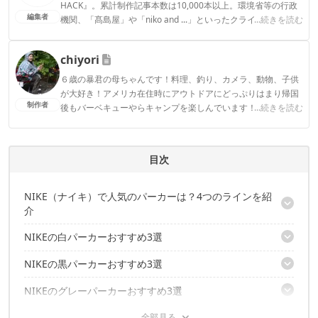
HACK』。累計制作記事本数は10,000本以上。環境省等の行政
編集者
機関、「髙島屋」や「niko and ...」といったクライアントとの
...続きを読む
連携実績多数。また、TBSテレビ『ラヴィット！』等、各メデ
ィアで登壇機会多数の編集部員も所属。
chiyori
CAMP HACK編集部のプロフィール
６歳の暴君の母ちゃんです！料理、釣り、カメラ、動物、子供
が大好き！アメリカ在住時にアウトドアにどっぷりはまり帰国
制作者
後もバーベキューやらキャンプを楽しんでいます！料理レシピ
...続きを読む
や子連れならではの視点からもお伝えしていきます！
chiyoriのプロフィール
目次
NIKE（ナイキ）で人気のパーカーは？4つのラインを紹
介
NIKEの白パーカーおすすめ3選
F.C.R.B. × NIKEのコラボパーカー
【エフシーレアルブリストル × ナイキ プルオーバー スター フー
NIKEの黒パーカーおすすめ3選
【1着は持っていたい！ ナイキ ロゴパーカー ホワイト クラブ プ
ディ】
ルオーバー フーディ】
NIKE THERMA-FITを使用したパーカー
NIKEのグレーパーカーおすすめ3選
【吸汗機能でさらさらキープ。 ナイキ ドライフィット エリート
【AIRMAXプリントがかっこいい！ ナイキ フルジップ エア マッ
【トレーニングにも最適！ ナイキ サーマフィット カモ ロゴ フー
Is フーディ】
クス フーディ】
ディ】
あなたのお気に入りは見つかりましたか？