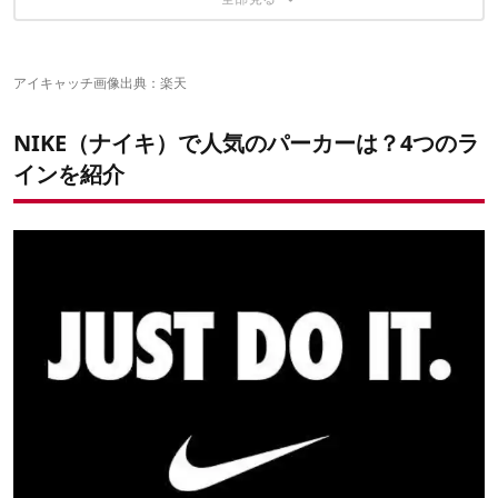
【絶妙な配色。 ナイキ スウィッシュ ロゴ入り アーカイブ フード
【オールシーズンで活躍！ ナイキ クラブ フレンチテリー フルジ
【冬でもポカポカ。 ナイキ フリース GX プルオーバー フーディ
【シンプルで使いやすい！ ナイキ サーマフィット PO フーディ】
付きプルオーバー カーボンxグレー】
ップ フーディ】
2】
【ジップで楽々着脱！ ナイキ サーマフィット フルジップ フーデ
【大きなロゴがインパクト大！ ナイキ ハイブリッド プルオーバ
【これは新しいデザイン！ ナイキ ハイブリッド フリース フーデ
ィ】
ー フリース フーディ】
ィ】
NIKE SBパーカー
アイキャッチ画像出典：
楽天
【人気のSBシリーズ。 ナイキ SB アイコン フルジップ フーデ
【起毛フリースであたたかい。 ナイキ SB プルオーバー パーカ
ィ】
ー】
NIKE（ナイキ）で人気のパーカーは？4つのラ
【カンガルーポケットが便利！ ナイキ SB エヴァレット リペル フ
インを紹介
ーディ】
【暖かく動きやすい！ ナイキ SB アイコン フルジップ】
NIKEのテックフリース
【テックフリースならではの風合い。 ナイキ テックフリース ハ
ーフジップ フーディ】
【こんなデザイン他にはない！ ナイキ テックフリース プルオー
バー スウェット パーカー】