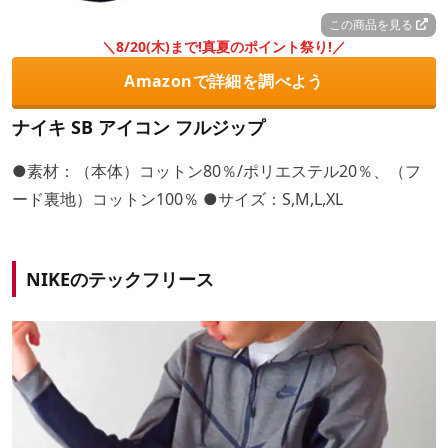
この商品を見る
＼8/20(木)まで!真夏のポイント祭り!／
Amazonで詳細を調べよう
ナイキ SB アイコン フルジップ
●素材：（本体）コットン80％/ポリエステル20％、（フ
ード裏地）コットン100％ ●サイズ：S,M,L,XL
NIKEのテックフリース