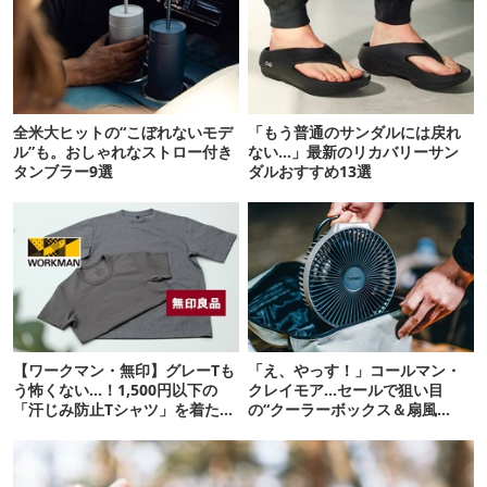
全米大ヒットの“こぼれないモデ
「もう普通のサンダルには戻れ
ル”も。おしゃれなストロー付き
ない…」最新のリカバリーサン
タンブラー9選
ダルおすすめ13選
【ワークマン・無印】グレーTも
「え、やっす！」コールマン・
う怖くない…！1,500円以下の
クレイモア…セールで狙い目
「汗じみ防止Tシャツ」を着たら
の“クーラーボックス＆扇風
期待以上だった
機”12選