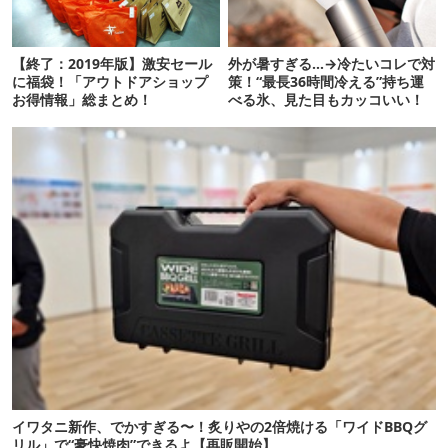
【終了：2019年版】激安セール
外が暑すぎる…→冷たいコレで対
に福袋！「アウトドアショップ
策！“最長36時間冷える”持ち運
お得情報」総まとめ！
べる氷、見た目もカッコいい！
イワタニ新作、でかすぎる〜！炙りやの2倍焼ける「ワイドBBQグ
リル」で“豪快焼肉”できるよ【再販開始】