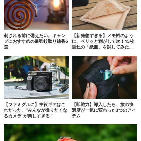
刺される前に備えたい。キャン
【新発想すぎる】メモ帳のよう
プにおすすめの最強蚊取り線香6
に、ベリッと剥がして次！15枚
選
重ねの「紙皿」を試してみた
ら…
【ファミグルに】主役ギアはこ
【即戦力】導入したら、旅の快
れだった。“みんなが撮りたくな
適度が一気に変わった3つのアイ
るカメラ”が楽しすぎる！
テム