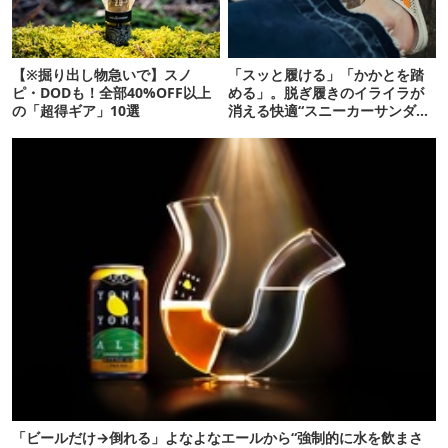
【※掘り出し物急いで】スノ
「スッと履ける」「かかとを踏
ピ・DODも！全部40%OFF以上
める」。脱ぎ履きのイライラが
の「超得ギア」10選
消える快適“スニーカーサンダ
ル”6選
「ビールだけ→倒れる」よなよなエールから“強制的に水を飲まさ