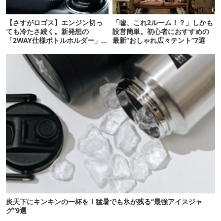
【さすがロゴス】エンジン切っ
「嘘、これ2ルーム！？」しかも
ても冷たさ続く。新発想の
設営簡単。初心者におすすめの
「2WAY仕様ボトルホルダー」が
最新“おしゃれ広々テント”7選
頼りになります
炎天下にキンキンの一杯を！猛暑でも氷が残る“最強アイスジャ
グ”9選