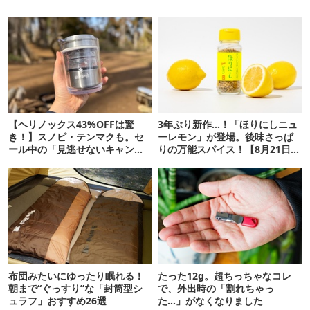
【ヘリノックス43%OFFは驚
3年ぶり新作…！「ほりにしニュ
き！】スノピ・テンマクも。セ
ーレモン」が登場。後味さっぱ
ール中の「見逃せないキャンプ
りの万能スパイス！【8月21日発
道具」12選
売】
布団みたいにゆったり眠れる！
たった12g。超ちっちゃなコレ
朝まで“ぐっすり”な「封筒型シ
で、外出時の「割れちゃっ
ュラフ」おすすめ26選
た…」がなくなりました