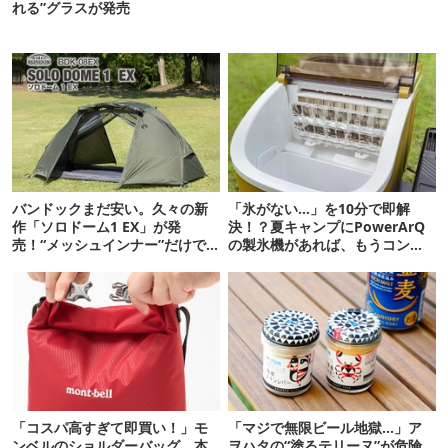
れる”グラスが発売
バンドックまだ安い。久々の新
「氷がない…」を10分で即解
作「ソロドーム1 EX」が発
決！？夏キャンプにPowerArQ
売！“メッシュインナー”だけで
の製氷機があれば、もうコンビ
も使えるよ【防災も◎】
ニ走らなくていいぞ
「コスパ高すぎて即買い！」モ
「マジで無限ビール地獄…」ア
ンベルのショルダーバッグ、本
ヲハタの“塗るテリーヌ”が危険