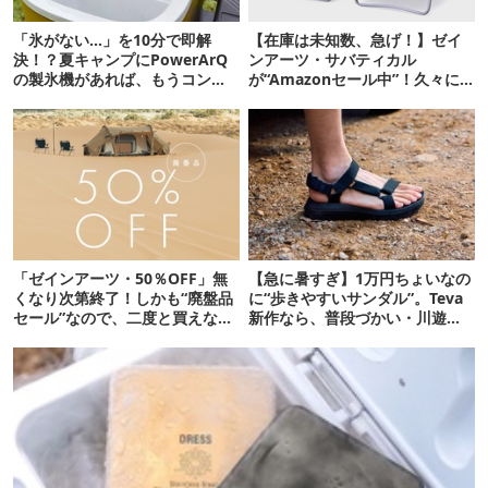
「氷がない…」を10分で即解
【在庫は未知数、急げ！】ゼイ
決！？夏キャンプにPowerArQ
ンアーツ・サバティカル
の製氷機があれば、もうコンビ
が“Amazonセール中”！久々に
ニ走らなくていいぞ
タープも買おうかな…
「ゼインアーツ・50％OFF」無
【急に暑すぎ】1万円ちょいなの
くなり次第終了！しかも“廃盤品
に“歩きやすいサンダル”。Teva
セール”なので、二度と買えない
新作なら、普段づかい・川遊
かも【8月4日から】
び・登山もOK！