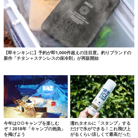
【即キンキンに】予約が即1,000件超えの注目度。釣りブランドの
新作「チタン＋ステンレスの保冷剤」が再販開始
今年は○○キャンプを楽しむ
濡れタオルに「スタンプ」する
ぞ！2018年「キャンプの抱負」
だけで氷ができる！これ飛び上
を掲げよう
がるくらい涼しくて最高だった