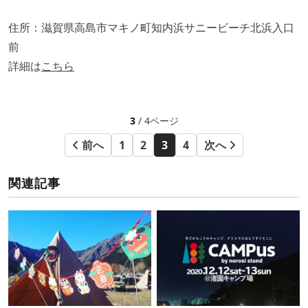
住所：滋賀県高島市マキノ町知内浜サニービーチ北浜入口
前
詳細は
こちら
3
/ 4ページ
前へ
1
2
3
4
次へ
関連記事