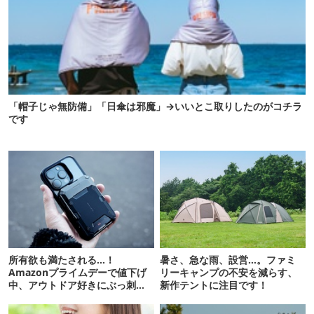
「帽子じゃ無防備」「日傘は邪魔」→いいとこ取りしたのがコチラ
です
所有欲も満たされる…！
暑さ、急な雨、設営…。ファミ
Amazonプライムデーで値下げ
リーキャンプの不安を減らす、
中、アウトドア好きにぶっ刺さ
新作テントに注目です！
る「便利ガジェット」8選