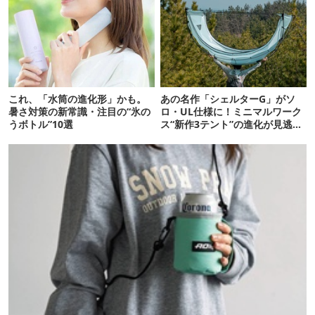
これ、「水筒の進化形」かも。
あの名作「シェルターG」がソ
暑さ対策の新常識・注目の“氷の
ロ・UL仕様に！ミニマルワーク
うボトル”10選
ス“新作3テント”の進化が見逃せ
ない