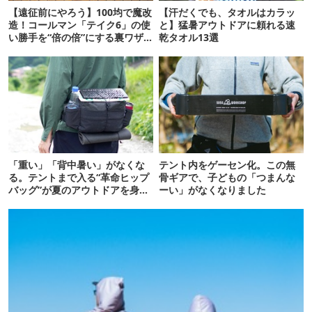
【遠征前にやろう】100均で魔改
【汗だくでも、タオルはカラッ
造！コールマン「テイク6」の使
と】猛暑アウトドアに頼れる速
い勝手を“倍の倍”にする裏ワザ6
乾タオル13選
連発
「重い」「背中暑い」がなくな
テント内をゲーセン化。この無
る。テントまで入る“革命ヒップ
骨ギアで、子どもの「つまんな
バッグ”が夏のアウトドアを身軽
ーい」がなくなりました
にしてくれた