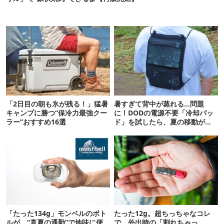
「2日目の朝も氷が残る！」猛暑
暑すぎて背中が蒸れる…問題
キャンプに勝つ“保冷力最強クー
に！DODの電源不要「冷却パッ
ラー”おすすめ16選
ド」を試したら、夏の移動がラ
クになった
「たった134g」モンベルのボト
たった12g。超ちっちゃなコレ
ルが、“真夏の通勤”で地味に便
で、外出時の「割れちゃっ