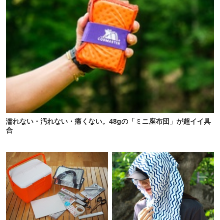
濡れない・汚れない・痛くない。48gの「ミニ座布団」が超イイ具
合