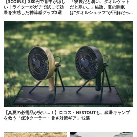
【3COINS】880円で背中が涼し
「寝袋だと暑い、タオルケット
い！ライターがガチで試して効
だと寒い…」結論、夏の睡眠
果を実感した神涼感グッズ3選
は“タオルシュラフ”が正解だっ
た
【真夏の必需品が安い…！】ロゴス・NESTOUTも。猛暑キャンプ
を救う「保冷クーラー・暑さ対策ギア」12選