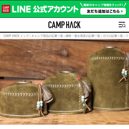
CAMP HACK トップ
›
キャンプ用品の記事一覧
›
燃料・着火用具の記事一覧
›
ガスの記事一覧
›
フ