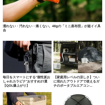
濡れない・汚れない・痛くない。48gの「ミニ座布団」が超イイ具
合
毎日をスマートにする“個性派お
【家庭用レベルの涼しさ】つい
しゃれカラビナ”おすすめ21選
に現れたアウトドアで使えるガ
【QOL爆上がり】
チのポータブルエアコン
「Suzune」最速レビュー