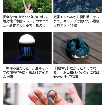
長傘なのにiPhone並みに軽い。
定番モンベルから個性派モデル
遮光性「木陰レベル」のエバニ
まで。キャンプで使いたい最強
ュー新作デカ日傘で、夏の日焼
ソロテント17選
けを食い止める！
「準備不足だった…」夏キャン
【夏旅行】助かった！ってな
プの“絶望”を防ぐ虫よけアイテ
る。「お出掛けバッグ」に忍ば
ム14選
せたい神ギア3選