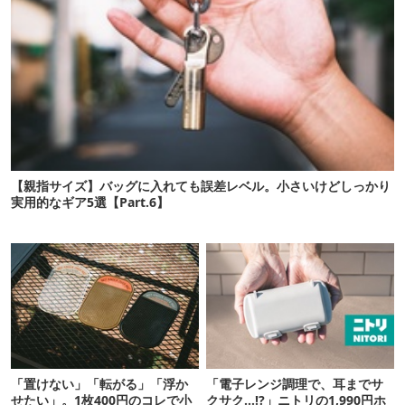
【親指サイズ】バッグに入れても誤差レベル。小さいけどしっかり
実用的なギア5選【Part.6】
「置けない」「転がる」「浮か
「電子レンジ調理で、耳までサ
せたい」。1枚400円のコレで小
クサク…!?」ニトリの1,990円ホ