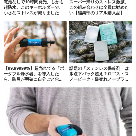
電池なしで10時間発光。しかも
スーパー帰りのストレス激減。
超防水。このキーホルダーで、
この組み合わせは全員に勧めた
小さなストレスが減りました
い【編集部のリアル購入品】
【99.99999%】超売れてる「ポ
話題の「ステンレス保冷剤」は
ータブル浄水器」を導入した
氷点下パック超え？ロゴス・ス
ら、防災が明確に自分ごと化し
ノーピーク・爆売れノーブラン
た
ド品を比べてみた