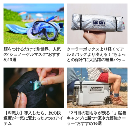
顔をつけるだけで別世界。人気
クーラーボックスより軽くてア
の“シュノーケルマスク”おすす
ルミバッグより冷える！“ちょっ
め13選
との保冷”に大活躍の軽量バッグ
7選
【即戦力】導入したら、旅の快
「2日目の朝も氷が残る！」猛暑
適度が一気に変わった3つのアイ
キャンプに勝つ“保冷力最強クー
テム
ラー”おすすめ16選