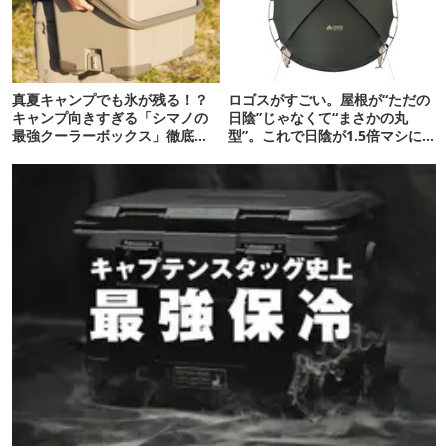
真夏キャンプでも氷が残る！？
ロゴスがすごい。屋根が“ただの
キャンプ向きすぎる「シマノの
日陰”じゃなくて“まさかの丸
最強クーラーボックス」徹底解
型”。これで日陰が1.5倍マシに
剖
なる新作タープです