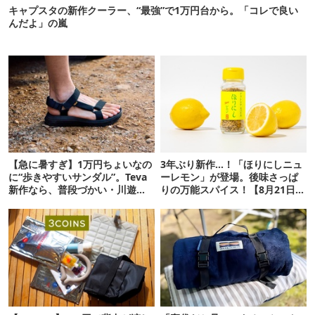
キャプスタの新作クーラー、“最強”で1万円台から。「コレで良い
んだよ」の嵐
【急に暑すぎ】1万円ちょいなの
3年ぶり新作…！「ほりにしニュ
に“歩きやすいサンダル”。Teva
ーレモン」が登場。後味さっぱ
新作なら、普段づかい・川遊
りの万能スパイス！【8月21日発
び・登山もOK！
売】