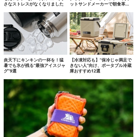
さなストレスがなくなりました
ットサンドメーカーで朝食革命
が起きた
炎天下にキンキンの一杯を！猛
【冷凍対応も】“保冷じゃ満足で
暑でも氷が残る“最強アイスジャ
きない人”向け、ポータブル冷蔵
グ”9選
庫おすすめ12選