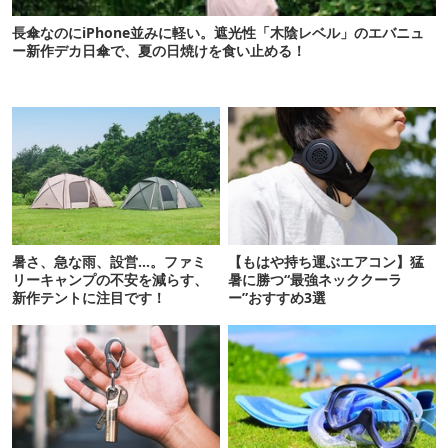
長傘なのにiPhone並みに軽い。遮光性「木陰レベル」のエバニュ
ー新作デカ日傘で、夏の日焼けを食い止める！
暑さ、急な雨、設営…。ファミ
【もはや持ち運ぶエアコン】猛
リーキャンプの不安を減らす、
暑に勝つ“最強ネッククーラ
新作テントに注目です！
ー”おすすめ3選