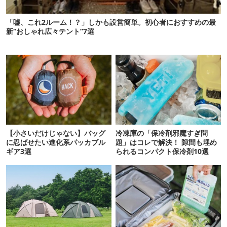
「嘘、これ2ルーム！？」しかも設営簡単。初心者におすすめの最
新“おしゃれ広々テント”7選
【小さいだけじゃない】バッグ
冷凍庫の「保冷剤邪魔すぎ問
に忍ばせたい進化系パッカブル
題」はコレで解決！ 隙間も埋め
ギア3選
られるコンパクト保冷剤10選