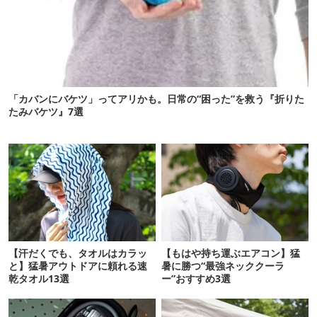
「カバンにバケツ」ってアリかも。日常の“困った”を救う『折りた
たみバケツ』7選
【汗だくでも、タオルはカラッ
【もはや持ち運ぶエアコン】猛
と】猛暑アウトドアに頼れる速
暑に勝つ“最強ネッククーラ
乾タオル13選
ー”おすすめ3選