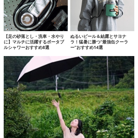
【足の砂落とし・洗車・水やり
ぬるいビール＆結露とサヨナ
に】マルチに活躍するポータブ
ラ！猛暑に勝つ“最強缶クーラ
ルシャワーおすすめ8選
ー”おすすめ14選