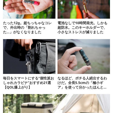
たった12g。超ちっちゃなコレ
電池なしで10時間発光。しかも
で、外出時の「割れちゃっ
超防水。このキーホルダーで、
た…」がなくなりました
小さなストレスが減りました
毎日をスマートにする“個性派お
なるほど、ポチる人続出するわ
しゃれカラビナ”おすすめ21選
けだ。全長5.5cmの「極小ギ
【QOL爆上がり】
ア」を使って分かったほんとの
魅力