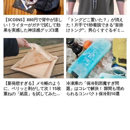
【3COINS】880円で背中が涼し
「トングどこ置いた？」が消え
い！ライターがガチで試して効
た！片手で1秒着脱できる“首掛
果を実感した神涼感グッズ3選
けトング”、男心くすぐるギミッ
クが最高だった
【新発想すぎる】メモ帳のよう
冷凍庫の「保冷剤邪魔すぎ問
に、ベリッと剥がして次！15枚
題」はコレで解決！ 隙間も埋め
重ねの「紙皿」を試してみた
られるコンパクト保冷剤10選
ら…