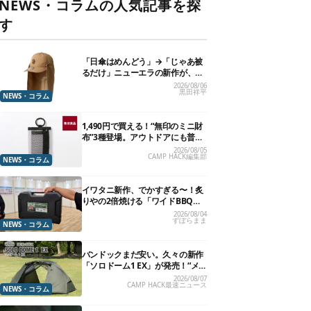
NEWS・コラムの人気記事を探
す
「日傘はめんどう」→「じゃあ被
るだけ」ニューエラの新作が、真
夏に照準合わせてます
2026/08/06
黒田祥平
NEWS・コラム
1,490円で買える！“無印のミニ財
布”3種登場。アウトドアにも普段
使いにもいいかも
2026/08/05
CAMP HACK編集部
NEWS・コラム
イワタニ新作、でかすぎる〜！炙
りやの2倍焼ける「ワイドBBQグ
リル」で“豪快焼肉”できるよ【再
2026/08/04
ずぼらまま
販開始】
NEWS・コラム
バンドックまだ安い。久々の新作
「ソロドーム1 EX」が発売！“メ
ッシュインナー”だけでも使える
2026/08/07
CAMP HACK最速ニュース
よ【防災も◎】
NEWS・コラム