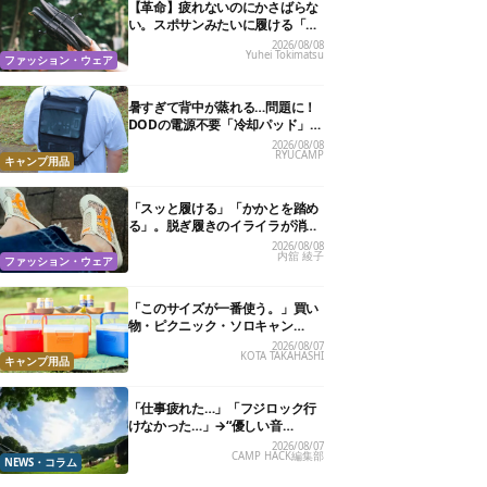
【革命】疲れないのにかさばらな
い。スポサンみたいに履ける「リ
カバリーサンダル」が大本命！
2026/08/08
Yuhei Tokimatsu
ファッション・ウェア
暑すぎて背中が蒸れる…問題に！
DODの電源不要「冷却パッド」を
試したら、夏の移動がラクになっ
2026/08/08
RYUCAMP
た
キャンプ用品
「スッと履ける」「かかとを踏め
る」。脱ぎ履きのイライラが消え
る快適“スニーカーサンダル”6選
2026/08/08
内舘 綾子
ファッション・ウェア
「このサイズが一番使う。」買い
物・ピクニック・ソロキャン
に“ちょうどいい”小型クーラーボ
2026/08/07
KOTA TAKAHASHI
ックス13選
キャンプ用品
「仕事疲れた…」「フジロック行
けなかった…」→“優しい音
楽”と“大きな自然”で治癒。まだ間
2026/08/07
CAMP HACK編集部
に合います。
NEWS・コラム