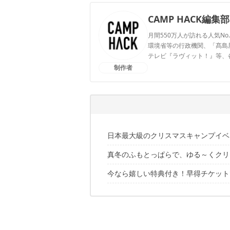
CAMP HACK編集部
月間550万人が訪れる人気No
環境省等の行政機関、「髙島屋」
テレビ『ラヴィット！』等、
制作者
CAMP HACK編集部のプ
日本最大級のクリスマスキャンプイベ
真冬のふもとっぱらで、ゆる～くクリ
今なら嬉しい特典付き！早得チケット
"冬" ならではの催しが盛りだくさん
寒さに要注意！