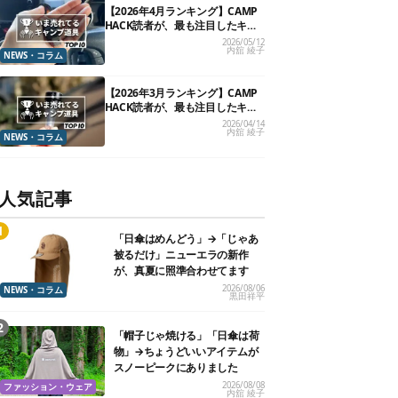
【2026年4月ランキング】CAMP
HACK読者が、最も注目したキャ
ンプ道具TOP10
2026/05/12
内舘 綾子
NEWS・コラム
【2026年3月ランキング】CAMP
HACK読者が、最も注目したキャ
ンプ道具TOP10
2026/04/14
内舘 綾子
NEWS・コラム
人気記事
「日傘はめんどう」→「じゃあ
被るだけ」ニューエラの新作
が、真夏に照準合わせてます
2026/08/06
NEWS・コラム
黒田祥平
「帽子じゃ焼ける」「日傘は荷
物」→ちょうどいいアイテムが
スノーピークにありました
2026/08/08
ファッション・ウェア
内舘 綾子