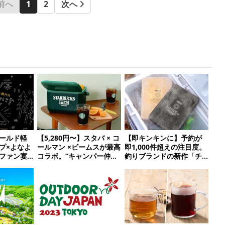
前へ
1
2
次へ
ールド軽
【5,280円〜】スタバ × コ
【即キンキンに】予約が
プ×よなよ
ールマン ×ビームスが最高
即1,000件超えの注目度。
ファン宴
コラボ。“キャンパー仲間
釣りブランドの新作「チ
』【アウト
とも被らない”4アイテム
タン＋ステンレスの保冷
を発表
剤」が再販開始