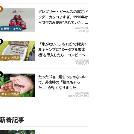
グレゴリー × ビームスの限定バ
ッグ、カッコよすぎ。1990年か
ら“3年のみ使用”されていた、紫
タグが復活
2026/08/06
NEWS・コラム
松尾 慧
「氷がない…」を10分で解決!?
夏キャンプに“ポータブル製氷
機”を導入したら、コンビニへ走
キャンプ用品
る必要がなくなった
2026/08/07
RYUCAMP
たった12g。超ちっちゃなコレ
で、外出時の「割れちゃっ
た…」がなくなりました
2026/08/07
キャンプ用品
Yuhei Tokimatsu
新着記事