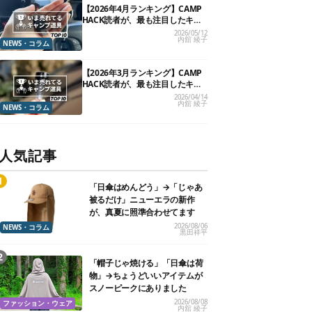
【2026年4月ランキング】CAMP
HACK読者が、最も注目したキャ
ンプ道具TOP10
2026/05/12
内舘 綾子
NEWS・コラム
【2026年3月ランキング】CAMP
HACK読者が、最も注目したキャ
ンプ道具TOP10
2026/04/14
内舘 綾子
NEWS・コラム
人気記事
「日傘はめんどう」→「じゃあ
被るだけ」ニューエラの新作
が、真夏に照準合わせてます
2026/08/06
NEWS・コラム
黒田祥平
「帽子じゃ焼ける」「日傘は荷
物」→ちょうどいいアイテムが
スノーピークにありました
2026/08/08
ファッション・ウェア
内舘 綾子