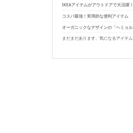
IKEAアイテムがアウトドアで大活躍
コスパ最強！実用的な便利アイテム
こんな人におすすめ！
オーガニックなデザインの「ヘミョル
いくつ持っていても便利！定番のバッ
食材の袋を止めるのに、輪ゴムより便
まだまだあります。気になるアイテム
どうやって作られているのか良く分か
コンパクトで使い勝手◎のテーブル
イケア ヘミョルド クッションカバー
ベランダでも使えるテーブル＆チェア
週末はイケアに行ってみよう！
収納の仕方がよく考えられてるバック
イケア ヘミョルド バスケット
充電式のライトはデザインが斬新！
イケア ヘミョルド ランチョンマット
家具メーカーって楽しい！
ファスナー付きで着れるひざ掛け