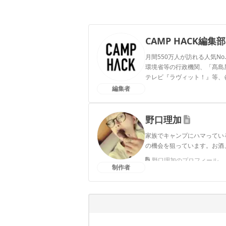
CAMP HACK編集部
月間550万人が訪れる人気No
環境省等の行政機関、「髙島屋」
テレビ『ラヴィット！』等、
編集者
CAMP HACK編集部のプ
野口理加
家族でキャンプにハマってい
の機会を狙っています。お酒、甘
野口理加のプロフィール
制作者