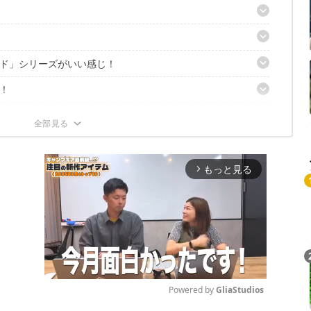
！
ド」シリーズがいい感じ！
グ
利なアイテム
！
る動画
も安い！
パック
もっと見る
arrow_forward_ios
Powered by 
GliaStudios