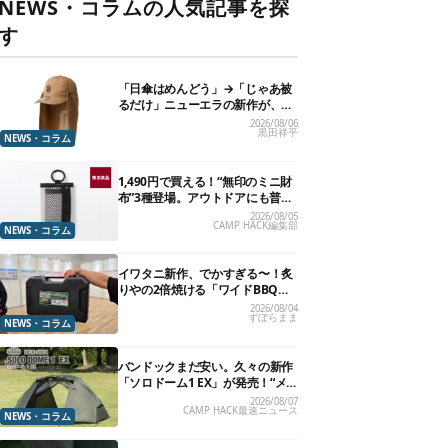
NEWS・コラムの人気記事を探
す
「日傘はめんどう」→「じゃあ被
るだけ」ニューエラの新作が、真
夏に照準合わせてます
2026/08/06
黒田祥平
NEWS・コラム
1,490円で買える！“無印のミニ財
布”3種登場。アウトドアにも普段
使いにもいいかも
2026/08/05
CAMP HACK編集部
NEWS・コラム
イワタニ新作、でかすぎる〜！炙
りやの2倍焼ける「ワイドBBQグ
リル」で“豪快焼肉”できるよ【再
2026/08/04
ずぼらまま
販開始】
NEWS・コラム
バンドックまだ安い。久々の新作
「ソロドーム1 EX」が発売！“メ
ッシュインナー”だけでも使える
2026/08/07
CAMP HACK最速ニュース
よ【防災も◎】
NEWS・コラム