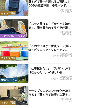
暑すぎて背中が蒸れる…問題に！
DODの電源不要「冷却パッド」を
試したら、夏の移動がラクになっ
2026/08/08
RYUCAMP
た
キャンプ用品
「スッと履ける」「かかとを踏め
る」。脱ぎ履きのイライラが消え
る快適“スニーカーサンダル”6選
2026/08/08
内舘 綾子
ファッション・ウェア
「このサイズが一番使う。」買い
物・ピクニック・ソロキャン
に“ちょうどいい”小型クーラーボ
2026/08/07
KOTA TAKAHASHI
ックス13選
キャンプ用品
「仕事疲れた…」「フジロック行
けなかった…」→“優しい音
楽”と“大きな自然”で治癒。まだ間
2026/08/07
CAMP HACK編集部
に合います。
NEWS・コラム
ポータブルエアコンの進化が凄す
ぎる！「暑すぎて無理」な夏キャ
ンプを激変させる最新5選
2026/08/07
eri
キャンプ用品