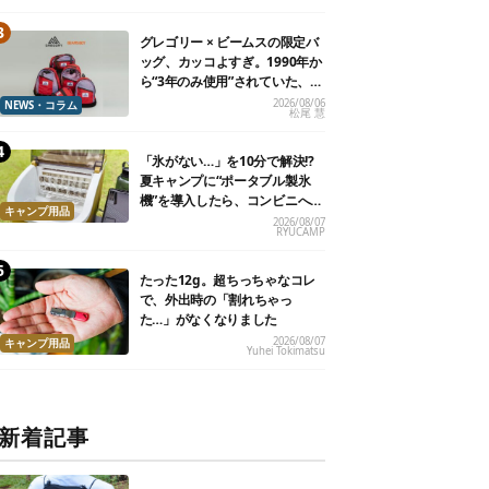
グレゴリー × ビームスの限定バ
ッグ、カッコよすぎ。1990年か
ら“3年のみ使用”されていた、紫
タグが復活
2026/08/06
NEWS・コラム
松尾 慧
「氷がない…」を10分で解決!?
夏キャンプに“ポータブル製氷
機”を導入したら、コンビニへ走
キャンプ用品
る必要がなくなった
2026/08/07
RYUCAMP
たった12g。超ちっちゃなコレ
で、外出時の「割れちゃっ
た…」がなくなりました
2026/08/07
キャンプ用品
Yuhei Tokimatsu
新着記事