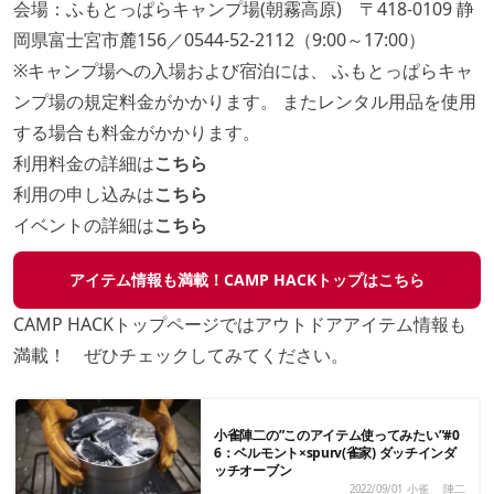
会場：ふもとっぱらキャンプ場(朝霧高原) 〒418‐0109 静
岡県富士宮市麓156／0544-52‐2112（9:00～17:00）
※キャンプ場への入場および宿泊には、 ふもとっぱらキャ
ンプ場の規定料金がかかります。 またレンタル用品を使用
する場合も料金がかかります。
利用料金の詳細は
こちら
利用の申し込みは
こちら
イベントの詳細は
こちら
アイテム情報も満載！CAMP HACKトップはこちら
CAMP HACKトップページではアウトドアアイテム情報も
満載！ ぜひチェックしてみてください。
小雀陣二の”このアイテム使ってみたい”#0
6：ベルモント×spurv(雀家) ダッチインダ
ッチオーブン
2022/09/01
小雀 陣二