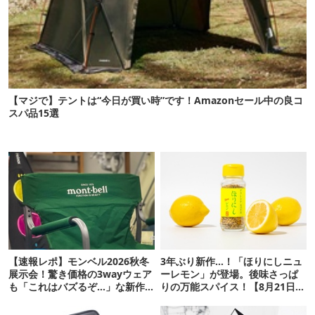
【マジで】テントは“今日が買い時”です！Amazonセール中の良コ
スパ品15選
【速報レポ】モンベル2026秋冬
3年ぶり新作…！「ほりにしニュ
展示会！驚き価格の3wayウェア
ーレモン」が登場。後味さっぱ
も「これはバズるぞ…」な新作
りの万能スパイス！【8月21日発
10選
売】