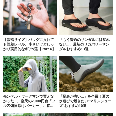
【親指サイズ】バッグに入れて
「もう普通のサンダルには戻れ
も誤差レベル。小さいけどしっ
ない…」最新のリカバリーサン
かり実用的なギア5選【Part.6】
ダルおすすめ13選
モンベル・ワークマンで買えな
「足裏が痛い…」を卒業！夏の
かった…。楽天の2,000円台「フ
水遊びで履きたい“マリンシュー
ル装備日除けパーカー」、接触
ズ”おすすめ10選
冷感が想像以上だった