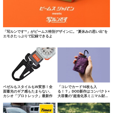
「写ルンです™」がビームス特別デザインに。“夏休みの思い出”を
エモさたっぷりで記録できるよ
ベゼルもスタイルもW変形！全
「コレでカード16枚も入
面蓄光のギア感もたまらない、
る！？」DOD新作はコンパクト×
カシオ「プロトレック」最新作
大容量の“超進化系ミニマル財
布”だ！