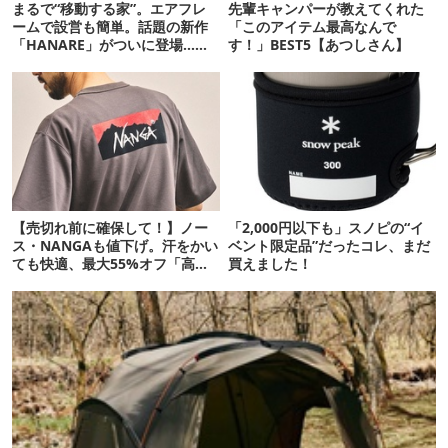
まるで“移動する家”。エアフレ
先輩キャンパーが教えてくれた
ームで設営も簡単。話題の新作
「このアイテム最高なんで
「HANARE」がついに登場…！
す！」BEST5【あつしさん】
【07/24予約開始】
【売切れ前に確保して！】ノー
「2,000円以下も」スノピの“イ
ス・NANGAも値下げ。汗をかい
ベント限定品”だったコレ、まだ
ても快適、最大55%オフ「高機
買えました！
能ウェア」10選