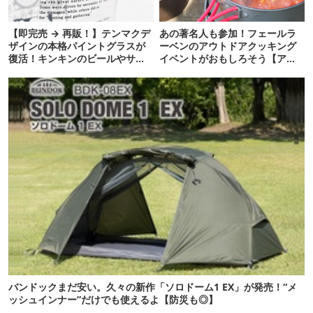
【即完売 → 再販！】テンマクデ
あの著名人も参加！フェールラ
ザインの本格パイントグラスが
ーベンのアウトドアクッキング
復活！キンキンのビールやサワ
イベントがおもしろそう【アウ
ーに最高
トドア通信.318】
バンドックまだ安い。久々の新作「ソロドーム1 EX」が発売！“メ
ッシュインナー”だけでも使えるよ【防災も◎】