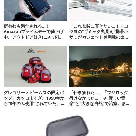
所有欲も満たされる…！
「これ玄関に置きたい…！」コ
Amazonプライムデーで値下げ
クヨの“ギミック丸見え”携帯ハ
中、アウトドア好きにぶっ刺さ
サミがガジェット感満載の出来
る「便利ガジェット」8選
栄え
グレゴリー × ビームスの限定バ
「仕事疲れた…」「フジロック
ッグ、カッコよすぎ。1990年か
行けなかった…」→“優しい音
ら“3年のみ使用”されていた、紫
楽”と“大きな自然”で治癒。まだ
タグが復活
間に合います。