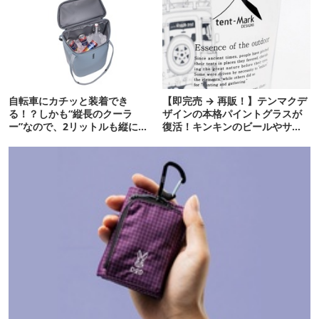
自転車にカチッと装着でき
【即完売 → 再販！】テンマクデ
る！？しかも“縦長のクーラ
ザインの本格パイントグラスが
ー”なので、2リットルも縦に入
復活！キンキンのビールやサワ
ります【THULE新作】
ーに最高