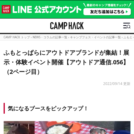
CAMP HACK トップ
›
NEWS・コラムの記事一覧
›
キャンプフェス・イベントの記事一覧
›
ふもと
ふもとっぱらにアウトドアブランドが集結！展
示・体験イベント開催【アウトドア通信.056】
（2ページ目）
2022/09/14 更新
気になるブースをピックアップ！