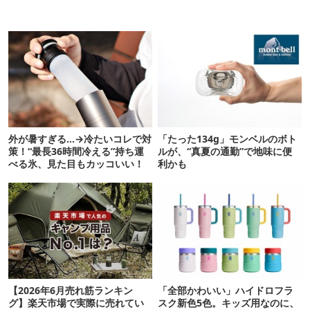
外が暑すぎる…→冷たいコレで対
「たった134g」モンベルのボト
策！“最長36時間冷える”持ち運
ルが、“真夏の通勤”で地味に便
べる氷、見た目もカッコいい！
利かも
【2026年6月売れ筋ランキン
「全部かわいい」ハイドロフラ
グ】楽天市場で実際に売れてい
スク新色5色。キッズ用なのに、