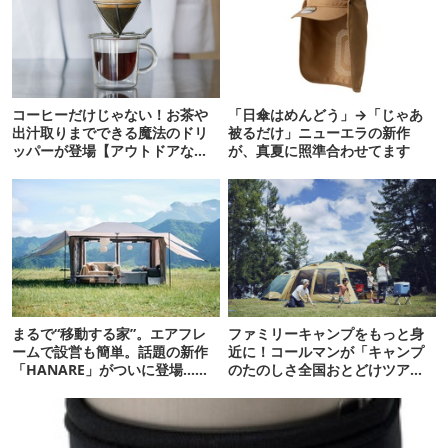
コーヒーだけじゃない！お茶や
「日傘はめんどう」→「じゃあ
出汁取りまでできる魔法のドリ
被るだけ」ニューエラの新作
ッパーが登場【アウトドアな暮
が、真夏に照準合わせてます
らし】
まるで“移動する家”。エアフレ
ファミリーキャンプをもっと身
ームで設営も簡単。話題の新作
近に！コールマンが「キャンプ
「HANARE」がついに登場…！
のたのしさ全国おとどけツア
【07/24予約開始】
ー」開催