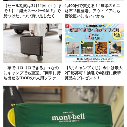
【セール期間は3月11日（土）ま
1,490円で買える！“無印のミニ
で！】「楽天スーパーSALE」で
財布”3種登場。アウトドアにも
見つけた、つい買い足したくな
普段使いにもいいかも
るランタン16選
「家でゴロゴロできる」→なの
【3月キャンプくじ】今回は最大
にキャンプでも重宝。“簡単に持
2口応募可！抽選で4名様に豪華
ち出せる”DODの1人用ソファが
賞品をプレゼント！
便利かも