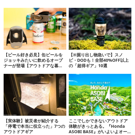
【ビール好き必見】缶ビールを
【※掘り出し物急いで】スノ
ジョッキみたいに飲めるオープ
ピ・DODも！全部40%OFF以上
ナーが登場【アウトドアな暮ら
の「超得ギア」10選
し】
【実体験】被災者が紹介する
ここでしかできないアウトドア
「停電で本当に役立った」7つの
体験がきっとある。『Honda
アウトドアギア
ASOBI BASE』がいよいよオー