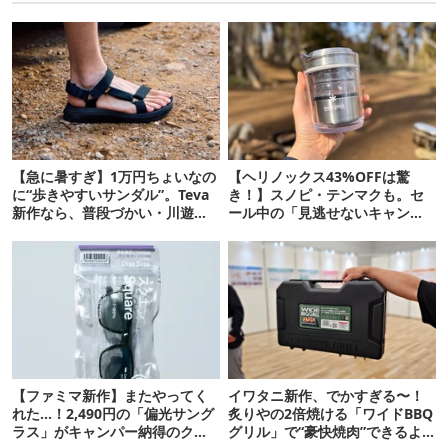
【急に暑すぎ】1万円ちょいなの
【ヘリノックス43%OFFは驚
に“歩きやすいサンダル”。Teva
き！】スノピ・テンマクも。セ
新作なら、普段づかい・川遊
ール中の「見逃せないキャンプ
び・登山もOK！
道具」12選
【ファミマ新作】またやってく
イワタニ新作、でかすぎる〜！
れた…！2,490円の「偏光サング
炙りやの2倍焼ける「ワイドBBQ
ラス」がキャンパー納得のクオ
グリル」で“豪快焼肉”できるよ