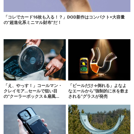
「コレでカード16枚も入る！？」DOD新作はコンパクト×大容量
の“超進化系ミニマル財布”だ！
「え、やっす！」コールマン・
「ビールだけ→倒れる」よなよ
クレイモア…セールで狙い目
なエールから“強制的に水を飲ま
の“クーラーボックス＆扇風
される”グラスが発売
機”12選