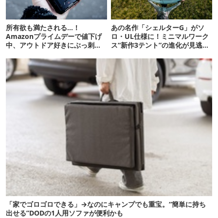
所有欲も満たされる…！
あの名作「シェルターG」がソ
Amazonプライムデーで値下げ
ロ・UL仕様に！ミニマルワーク
中、アウトドア好きにぶっ刺さ
ス“新作3テント”の進化が見逃せ
る「便利ガジェット」8選
ない
「家でゴロゴロできる」→なのにキャンプでも重宝。“簡単に持ち
出せる”DODの1人用ソファが便利かも