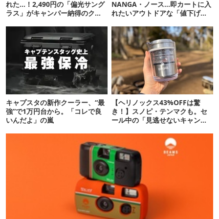
れた…！2,490円の「偏光サング
NANGA・ノース…即カートに入
ラス」がキャンパー納得のクオ
れたいアウトドアな「値下げ夏
リティ
服」12選
キャプスタの新作クーラー、“最
【ヘリノックス43%OFFは驚
強”で1万円台から。「コレで良
き！】スノピ・テンマクも。セ
いんだよ」の嵐
ール中の「見逃せないキャンプ
道具」12選