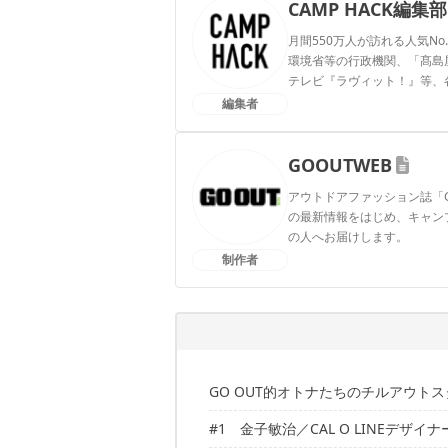
CAMP HACK編集部
月間550万人が訪れる人気No
環境省等の行政機関、「髙島屋」
テレビ『ラヴィット！』等、
編集者
CAMP HACK編集部のプ
GOOUTWEB
アウトドアファッション誌「
の最新情報をはじめ、キャン
の人へお届けします。
制作者
GOOUTWEBのプロフィー
GO OUT的オトナたちのチルアウト
#1 金子敏治／CAL O LINEデザイナ