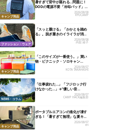
暑すぎて背中が蒸れる…問題に！
DODの電源不要「冷却パッド」を
試したら、夏の移動がラクになっ
2026/08/08
RYUCAMP
た
キャンプ用品
「スッと履ける」「かかとを踏め
る」。脱ぎ履きのイライラが消え
る快適“スニーカーサンダル”6選
2026/08/08
内舘 綾子
ファッション・ウェア
「このサイズが一番使う。」買い
物・ピクニック・ソロキャン
に“ちょうどいい”小型クーラーボ
2026/08/07
KOTA TAKAHASHI
ックス13選
キャンプ用品
「仕事疲れた…」「フジロック行
けなかった…」→“優しい音
楽”と“大きな自然”で治癒。まだ間
2026/08/07
CAMP HACK編集部
に合います。
NEWS・コラム
ポータブルエアコンの進化が凄す
ぎる！「暑すぎて無理」な夏キャ
ンプを激変させる最新5選
2026/08/07
eri
キャンプ用品