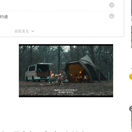
着てました。」
45歳
カ
ーが原点です。」
ショップスタッフ・41歳
がします。」
スウェット
D GO OUTにて！
／別注ステンカラーコート
(中)、GSD(左)
NTS × BEAMS PLUS／別注オールスターHI & Low
ギャルド(中)、フレア(左)