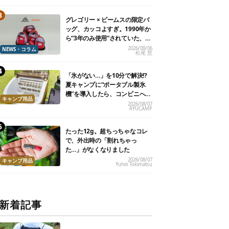
グレゴリー × ビームスの限定バ
ッグ、カッコよすぎ。1990年か
ら“3年のみ使用”されていた、紫
タグが復活
2026/08/06
NEWS・コラム
松尾 慧
「氷がない…」を10分で解決!?
夏キャンプに“ポータブル製氷
機”を導入したら、コンビニへ走
キャンプ用品
る必要がなくなった
2026/08/07
RYUCAMP
たった12g。超ちっちゃなコレ
で、外出時の「割れちゃっ
た…」がなくなりました
2026/08/07
キャンプ用品
Yuhei Tokimatsu
新着記事