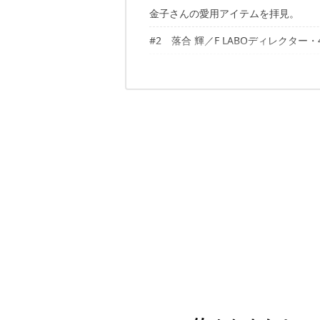
金子さんの愛用アイテムを拝見。
「ミーハーなので、雑食的になんでも
#2 落合 輝／F LABOディレクター・
Rip Curl／スウェット
REI／デナリ エクスペディションパー
落合さんの愛用アイテムを拝見。
「アメリカの80’sスケートカルチャ
GHURKA／マーケットバッグNo.87
CONVERSE／オールスターHi
#3 阿部孝史／BEAMS オンライン
Battenwear／アノラックパーカ
Channel Islands／サーフボード
JM WESTON／ゴルフ
阿部さんの愛用アイテムを拝見。
「自分に似合う服が、わかってきた気
CALL ME 917／ロンT／キャップ／
Levi’s／501
他にも盛りだくさん！ 続きは別冊GRAN
REMI RELIEF × BEAMS PLUS
Chirstian Hosoi (右)、ROBROSKOPP
Patagonia／バギーズパンツ
NEVER RIPUM／デニムジャケット
CONVERSE × ENGINEERED GARME
洋雑誌のジェントリー(右)、 アヴァン