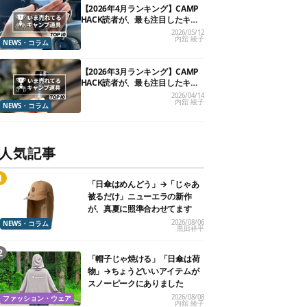
【2026年4月ランキング】CAMP
HACK読者が、最も注目したキャ
ンプ道具TOP10
2026/05/12
内舘 綾子
NEWS・コラム
【2026年3月ランキング】CAMP
HACK読者が、最も注目したキャ
ンプ道具TOP10
2026/04/14
内舘 綾子
NEWS・コラム
人気記事
「日傘はめんどう」→「じゃあ
被るだけ」ニューエラの新作
が、真夏に照準合わせてます
2026/08/06
NEWS・コラム
黒田祥平
「帽子じゃ焼ける」「日傘は荷
物」→ちょうどいいアイテムが
スノーピークにありました
2026/08/08
ファッション・ウェア
内舘 綾子