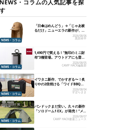
NEWS・コラムの人気記事を探
す
「日傘はめんどう」→「じゃあ被
るだけ」ニューエラの新作が、真
夏に照準合わせてます
2026/08/06
黒田祥平
NEWS・コラム
1,490円で買える！“無印のミニ財
布”3種登場。アウトドアにも普段
使いにもいいかも
2026/08/05
CAMP HACK編集部
NEWS・コラム
イワタニ新作、でかすぎる〜！炙
りやの2倍焼ける「ワイドBBQグ
リル」で“豪快焼肉”できるよ【再
2026/08/04
ずぼらまま
販開始】
NEWS・コラム
バンドックまだ安い。久々の新作
「ソロドーム1 EX」が発売！“メ
ッシュインナー”だけでも使える
2026/08/07
CAMP HACK最速ニュース
よ【防災も◎】
NEWS・コラム