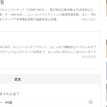
.1キャンプメディア『CAMP HACK』。累計制作記事本数は10,000本以上。
や「niko and ...」といったクライアントとの連携実績多数。また、TBS
各メディアで登壇機会多数の編集部員も所属。
...続きを読む
ロフィール
GO OUT」のニュースメディアサイト。おしゃれで機能的なアイテム＆ギア
プやフェスなどのスナップ企画まで、おしゃれに自分らしくありたいすべて
...続きを読む
ル
目次
スタイルとは？
ー・44歳