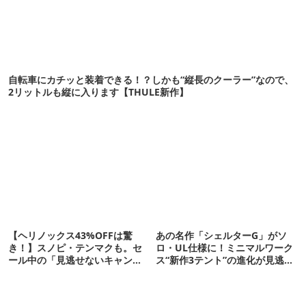
自転車にカチッと装着できる！？しかも“縦長のクーラー”なので、
2リットルも縦に入ります【THULE新作】
【ヘリノックス43%OFFは驚
あの名作「シェルターG」がソ
き！】スノピ・テンマクも。セ
ロ・UL仕様に！ミニマルワーク
ール中の「見逃せないキャンプ
ス“新作3テント”の進化が見逃せ
道具」12選
ない