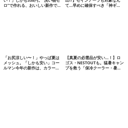
い！」しかも538円。“洗い物ゼ
出!?】ゼインアーツも対象なん
ロ”で作れる、おいしい新作です
て…早めに確保すべき「神ギ
【ほりにし ポップコーン】
ア」12選
「お尻涼しい〜！」やっぱ夏は
【真夏の必需品が安い…！】ロ
メッシュ。「しかも安い」コー
ゴス・NESTOUTも。猛暑キャン
ルマン今年の新作は、カラーも
プを救う「保冷クーラー・暑さ
さわやかです
対策ギア」12選