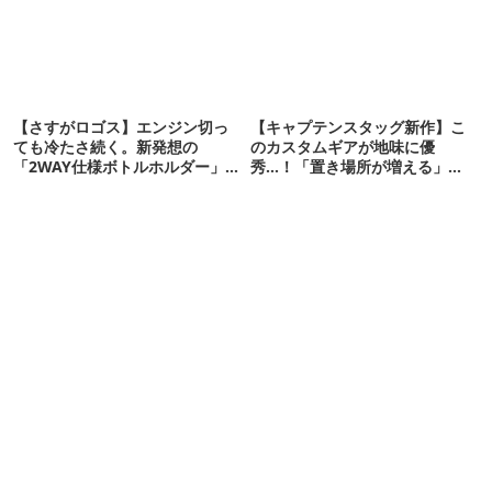
【さすがロゴス】エンジン切っ
【キャプテンスタッグ新作】こ
ても冷たさ続く。新発想の
のカスタムギアが地味に優
「2WAY仕様ボトルホルダー」が
秀…！「置き場所が増える」
頼りになります
「荷物が落ちない」