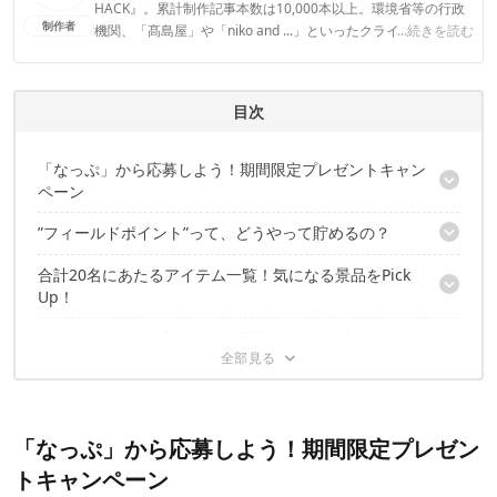
HACK』。累計制作記事本数は10,000本以上。環境省等の行政
制作者
機関、「髙島屋」や「niko and ...」といったクライアントとの
...続きを読む
連携実績多数。また、TBSテレビ『ラヴィット！』等、各メデ
ィアで登壇機会多数の編集部員も所属。
CAMP HACK編集部のプロフィール
目次
「なっぷ」から応募しよう！期間限定プレゼントキャン
ペーン
”フィールドポイント”って、どうやって貯めるの？
【開催時期】
【応募方法】
合計20名にあたるアイテム一覧！気になる景品をPick
フィールドポイント3つのため方 ①プロフィールに登録しよ
Up！
う！
フィールドポイント3つのため方 ②キャンプ場の口コミ・写真
けどプロフィール登録とかは面倒……という方にはこちら
コールマン「IL タフワイドドームⅣ/300」
を投稿しよう！
がおすすめ！
コールマン「アウトドアワゴン」
フィールドポイント3つのため方 ③キャンプ場を予約してキャ
コールマン「ILリラックスフォールディングベンチ」
ンプに出かけよう！
かしこくポイントを貯めてキャンペーンに応募しよう！
【フォトコン開催時期】
アペルカ「テーブルトップスモーカー」
【フォトコン応募方法】
プリムス「カモト オープンファイアピット」
「なっぷ」から応募しよう！期間限定プレゼン
ナンガ「オーロラダウンジャケット」
トキャンペーン
フリーダム「シェルフコンテナ50用 縞板天板V」