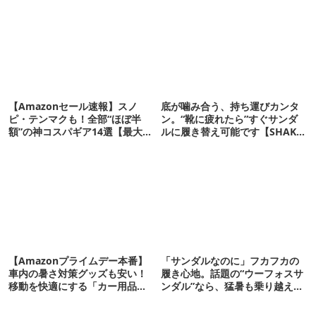
【Amazonセール速報】スノ
底が噛み合う、持ち運びカンタ
ピ・テンマクも！全部“ほぼ半
ン。“靴に疲れたら”すぐサンダ
額”の神コスパギア14選【最大
ルに履き替え可能です【SHAKA
71%OFF】
新作】
【Amazonプライムデー本番】
「サンダルなのに」フカフカの
車内の暑さ対策グッズも安い！
履き心地。話題の“ウーフォスサ
移動を快適にする「カー用品」
ンダル”なら、猛暑も乗り越えら
12選
れるかも