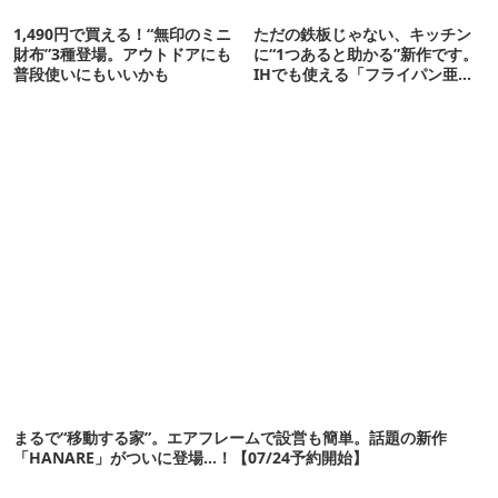
1,490円で買える！“無印のミニ
ただの鉄板じゃない、キッチン
財布”3種登場。アウトドアにも
に“1つあると助かる”新作です。
普段使いにもいいかも
IHでも使える「フライパン亜
種」がすごい
まるで“移動する家”。エアフレームで設営も簡単。話題の新作
「HANARE」がついに登場…！【07/24予約開始】