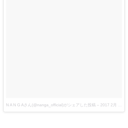
N A N G Aさん(@nanga_official)がシェアした投稿
–
2017 2月 5 7:29午後 PST