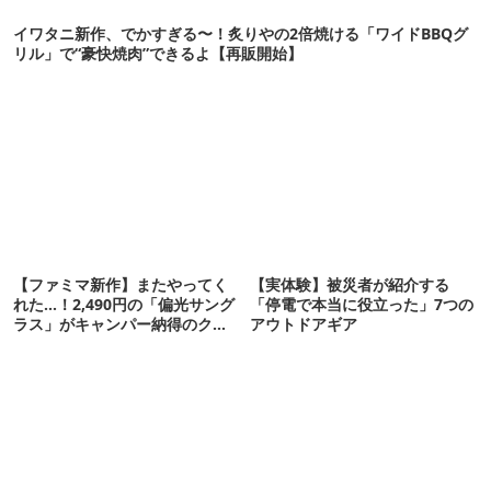
イワタニ新作、でかすぎる〜！炙りやの2倍焼ける「ワイドBBQグ
リル」で“豪快焼肉”できるよ【再販開始】
【ファミマ新作】またやってく
【実体験】被災者が紹介する
れた…！2,490円の「偏光サング
「停電で本当に役立った」7つの
ラス」がキャンパー納得のクオ
アウトドアギア
リティ