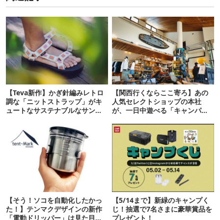
【Teva新作】かぎ針編みレトロ
【関西行くならここ寄ろ】あの
調な「ニットストラップ」がキ
人気セレクトショップの本社
ュートなサステナブルなサンダ
が、一日中遊べる「キャンパー
ルが登場
の駅」だった！
【そう！ソコを自動化したかっ
【5/14まで】新緑のキャンプく
た！】テンマクデザインの新作
じ！抽選で7名さまに豪華賞品を
「電動ドリッパー」は見た目も
プレゼント！