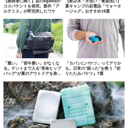
【開発者に聞く】あのogawaが
【飲み水・手洗い・食器洗い】
コスパテントを発売。新作「ア
夏キャンプの必需品「ウォータ
ルテミス」が即完売したワケ
ージャグ」おすすめ18選
「重い」「背中暑い」がなくな
「カバンにバケツ」ってアリか
る。テントまで入る“革命ヒップ
も。日常の“困った”を救う『折
バッグ”が夏のアウトドアを身軽
りたたみバケツ』7選
にしてくれた