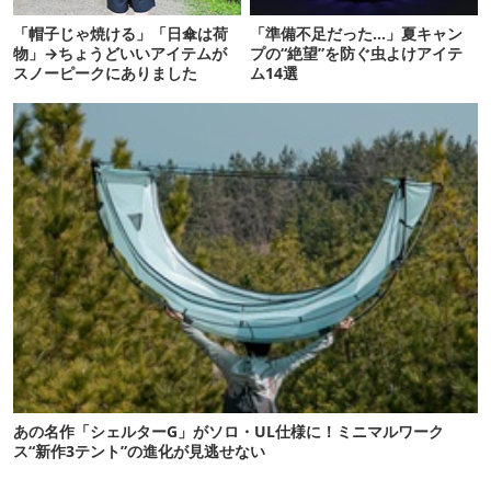
「帽子じゃ焼ける」「日傘は荷
「準備不足だった…」夏キャン
物」→ちょうどいいアイテムが
プの“絶望”を防ぐ虫よけアイテ
スノーピークにありました
ム14選
あの名作「シェルターG」がソロ・UL仕様に！ミニマルワーク
ス“新作3テント”の進化が見逃せない