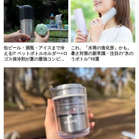
缶ビール・酒瓶・アイスまで冷
これ、「水筒の進化形」かも。
える!? ペットボトルホルダー×ロ
暑さ対策の新常識・注目の“氷の
ゴス保冷剤が夏の最強コンビだ
うボトル”10選
った