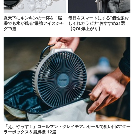
炎天下にキンキンの一杯を！猛
毎日をスマートにする“個性派お
暑でも氷が残る“最強アイスジャ
しゃれカラビナ”おすすめ21選
グ”9選
【QOL爆上がり】
「え、やっす！」コールマン・クレイモア…セールで狙い目の“クー
ラーボックス＆扇風機”12選