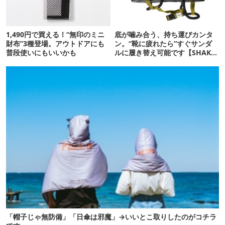
1,490円で買える！“無印のミニ
底が噛み合う、持ち運びカンタ
財布”3種登場。アウトドアにも
ン。“靴に疲れたら”すぐサンダ
普段使いにもいいかも
ルに履き替え可能です【SHAKA
新作】
「帽子じゃ無防備」「日傘は邪魔」→いいとこ取りしたのがコチラ