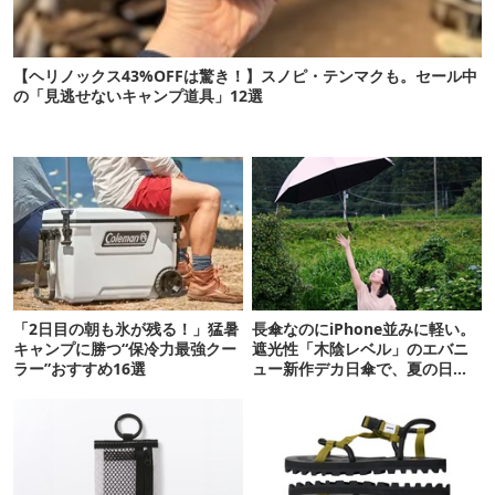
【ヘリノックス43%OFFは驚き！】スノピ・テンマクも。セール中
の「見逃せないキャンプ道具」12選
「2日目の朝も氷が残る！」猛暑
長傘なのにiPhone並みに軽い。
キャンプに勝つ“保冷力最強クー
遮光性「木陰レベル」のエバニ
ラー”おすすめ16選
ュー新作デカ日傘で、夏の日焼
けを食い止める！