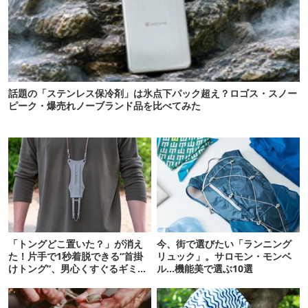
話題の「ステンレス保冷剤」は氷点下パック超え？ロゴス・スノー
ピーク・爆売れノーブランド品を比べてみた
「トングどこ置いた？」が消え
今、街で選びたい「ランニング
た！片手で1秒着脱できる“首掛
リュック」。サロモン・モンベ
けトング”、男心くすぐるギミッ
ル…機能美で選ぶ10選
クが最高だった