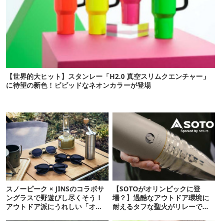
【世界的大ヒット】スタンレー「H2.0 真空スリムクエンチャー」
に待望の新色！ビビッドなネオンカラーが登場
スノーピーク × JINSのコラボサ
【SOTOがオリンピックに登
ングラスで野遊びし尽くそう！
場？】過酷なアウトドア環境に
アウトドア派にうれしい「オー
耐えるタフな聖火がリレーでフ
ルラバー設計」がポイント
ランスを駆け巡る！