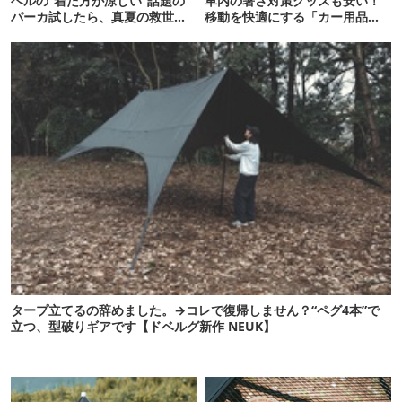
ベルの“着た方が涼しい”話題の
車内の暑さ対策グッズも安い！
パーカ試したら、真夏の救世主
移動を快適にする「カー用品」
だった
12選
タープ立てるの辞めました。→コレで復帰しません？“ペグ4本”で
立つ、型破りギアです【ドベルグ新作 NEUK】