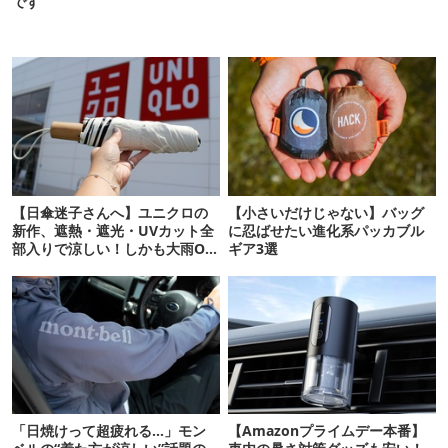
です
【日傘迷子さんへ】ユニクロの
【小さいだけじゃない】バッグ
新作、遮熱・遮光・UVカット全
に忍ばせたい進化系パッカブル
部入りで涼しい！しかも大雨OK
ギア3選
でコスパ良すぎた
「日焼けって超疲れる…」モン
【Amazonプライムデー本番】