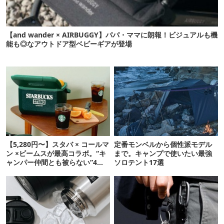
【and wander × AIRBUGGY】パパ・ママに朗報！ビジュアルも機
能も◎なアウトドア型ベビーギアが登場
【5,280円〜】スタバ × コールマ
定番モンベルから個性派モデル
ン ×ビームスが最高コラボ。“キ
まで。キャンプで使いたい最強
ャンパー仲間とも被らない”4ア
ソロテント17選
イテムを発表