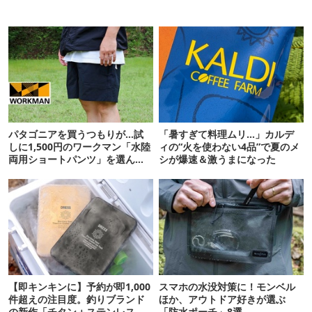
パタゴニアを買うつもりが…試
「暑すぎて料理ムリ…」カルデ
しに1,500円のワークマン「水陸
ィの“火を使わない4品”で夏のメ
両用ショートパンツ」を選んだ
シが爆速＆激うまになった
ら大正解だった
【即キンキンに】予約が即1,000
スマホの水没対策に！モンベル
件超えの注目度。釣りブランド
ほか、アウトドア好きが選ぶ
の新作「チタン＋ステンレスの
「防水ポーチ」8選