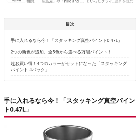
機関、「髙島屋」や「niko and ...」といったクライアントとの
...続きを読む
連携実績多数。また、TBSテレビ『ラヴィット！』等、各メデ
ィアで登壇機会多数の編集部員も所属。
CAMP HACK編集部のプロフィール
目次
手に入れるなら今！「スタッキング真空パイント0.47L」
2つの新色が追加、全5色から選べる万能パイント！
超お買い得！4つのカラーがセットになった「スタッキング
パイント 4パック」
手に入れるなら今！「スタッキング真空パイン
ト0.47L」