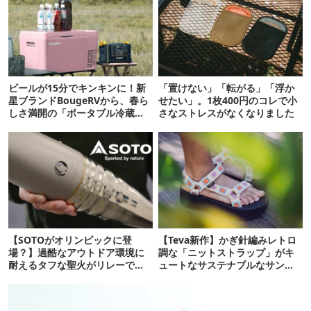
ビールが15分でキンキンに！新
「置けない」「転がる」「浮か
星ブランドBougeRVから、春ら
せたい」。1枚400円のコレで小
しさ満開の「ポータブル冷蔵
さなストレスがなくなりました
庫」が登場！
【SOTOがオリンピックに登
【Teva新作】かぎ針編みレトロ
場？】過酷なアウトドア環境に
調な「ニットストラップ」がキ
耐えるタフな聖火がリレーでフ
ュートなサステナブルなサンダ
ランスを駆け巡る！
ルが登場