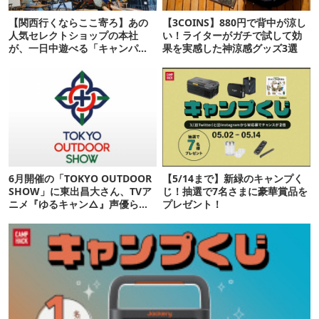
【関西行くならここ寄ろ】あの
【3COINS】880円で背中が涼し
人気セレクトショップの本社
い！ライターがガチで試して効
が、一日中遊べる「キャンパー
果を実感した神涼感グッズ3選
の駅」だった！
6月開催の「TOKYO OUTDOOR
【5/14まで】新緑のキャンプく
SHOW」に東出昌大さん、TVア
じ！抽選で7名さまに豪華賞品を
ニメ『ゆるキャン△』声優らが
プレゼント！
出演決定！