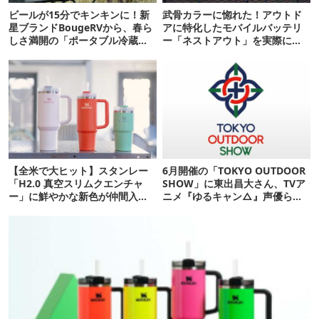
ビールが15分でキンキンに！新
武骨カラーに惚れた！アウトド
星ブランドBougeRVから、春ら
アに特化したモバイルバッテリ
しさ満開の「ポータブル冷蔵
ー「ネストアウト」を実際に使
庫」が登場！
ってみた
【全米で大ヒット】スタンレー
6月開催の「TOKYO OUTDOOR
「H2.0 真空スリムクエンチャ
SHOW」に東出昌大さん、TVア
ー」に鮮やかな新色が仲間入
ニメ『ゆるキャン△』声優らが
り！
出演決定！