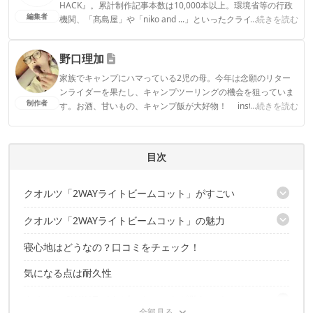
HACK』。累計制作記事本数は10,000本以上。環境省等の行政
編集者
機関、「髙島屋」や「niko and ...」といったクライアントとの
...続きを読む
連携実績多数。また、TBSテレビ『ラヴィット！』等、各メデ
ィアで登壇機会多数の編集部員も所属。
野口理加
CAMP HACK編集部のプロフィール
家族でキャンプにハマっている2児の母。今年は念願のリター
ンライダーを果たし、キャンプツーリングの機会を狙っていま
制作者
す。お酒、甘いもの、キャンプ飯が大好物！ instagramアカ
...続きを読む
ウント: ＠mojyacamp
野口理加のプロフィール
目次
クオルツ「2WAYライトビームコット」がすごい
クオルツ「2WAYライトビームコット」の魅力
こんな人におすすめ！
寝心地はどうなの？口コミをチェック！
38cmと26cmの2段階に高さ調節ができる
収納サイズがコンパクト！
気になる点は耐久性
収納袋が今までにない仕組み
簡単設営で女性でもラクラク
クオルツ 2WAYライトビームコットが欲しい！
なにより価格が12,800円＋税でコスパ最高