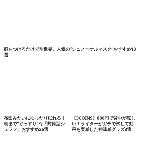
顔をつけるだけで別世界。人気の“シュノーケルマスク”おすすめ13
選
布団みたいにゆったり眠れる！
【3COINS】880円で背中が涼し
朝まで“ぐっすり”な「封筒型シ
い！ライターがガチで試して効
ュラフ」おすすめ26選
果を実感した神涼感グッズ3選