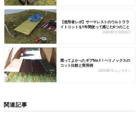
【使用者レポ】サーマレストのウルトララ
イトコットを1年間使って感じた6つのこと
2026/06/15
関美奈子
買ってよかったギアNo.1！ヘリノックスの
コット比較と実用例
2022/08/16
ふじ やすこ
関連記事