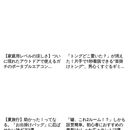
【家庭用レベルの涼しさ】つい
「トングどこ置いた？」が消え
に現れたアウトドアで使えるガ
た！片手で1秒着脱できる“首掛
チのポータブルエアコン
けトング”、男心くすぐるギミッ
「Suzune」最速レビュー
クが最高だった
【夏旅行】助かった！ってな
「嘘、これ2ルーム！？」しかも
る。「お出掛けバッグ」に忍ば
設営簡単。初心者におすすめの
せたい神ギア3選
最新“おしゃれ広々テント”7選