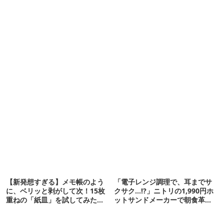
【新発想すぎる】メモ帳のよう
「電子レンジ調理で、耳までサ
に、ベリッと剥がして次！15枚
クサク…!?」ニトリの1,990円ホ
重ねの「紙皿」を試してみた
ットサンドメーカーで朝食革命
ら…
が起きた