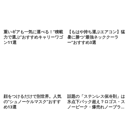
重いギアも一気に運べる！“積載
【もはや持ち運ぶエアコン】猛
力で選ぶ”おすすめキャリーワゴ
暑に勝つ“最強ネッククーラ
ン11選
ー”おすすめ3選
顔をつけるだけで別世界。人気
話題の「ステンレス保冷剤」は
の“シュノーケルマスク”おすす
氷点下パック超え？ロゴス・ス
め13選
ノーピーク・爆売れノーブラン
ド品を比べてみた