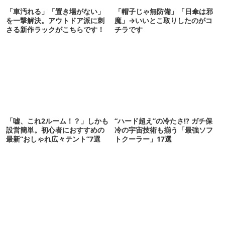
「車汚れる」「置き場がない」
「帽子じゃ無防備」「日傘は邪
を一撃解決。アウトドア派に刺
魔」→いいとこ取りしたのがコ
さる新作ラックがこちらです！
チラです
「嘘、これ2ルーム！？」しかも
“ハード超え”の冷たさ!? ガチ保
設営簡単。初心者におすすめの
冷の宇宙技術も揃う「最強ソフ
最新“おしゃれ広々テント”7選
トクーラー」17選