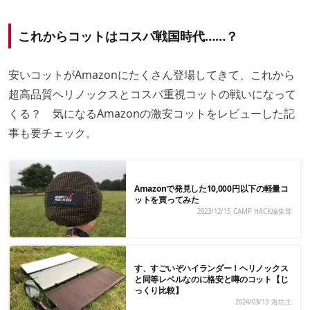
これからコットはコスパ戦国時代……？
安いコットがAmazonにたくさん登場してきて、これから
超高品質ヘリノックスとコスパ重視コットの戦いになって
くる？ 気になるAmazonの激安コットをレビューした記
事も要チェック。
Amazonで発見した10,000円以下の軽量コ
ットを買ってみた
2023/12/15
CAMP HACK編集部
す、すごいぞハイランダー！ヘリノックス
と同等レベルなのに格安と噂のコット【じ
っくり比較】
2024/03/13
海坊主