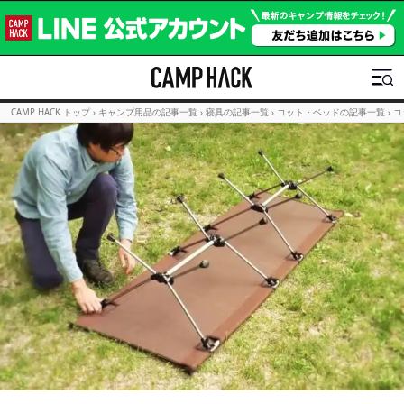
CAMP HACK トップ
›
キャンプ用品の記事一覧
›
寝具の記事一覧
›
コット・ベッドの記事一覧
›
コ