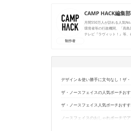
CAMP HACK編集部
月間550万人が訪れる人気No
環境省等の行政機関、「髙島屋」
テレビ『ラヴィット！』等、
制作者
CAMP HACK編集部のプ
デザイン＆使い勝手に文句なし！ザ・
ザ・ノースフェイスの人気ポーチおすす
カメラ専用のポーチも！？
ザ・ノースフェイス人気ポーチおすすめ
オシャレで丈夫！ショルダーポーチ（キッ
防水性あり！BCユーティリティーポ
収納性◎シャトルキャニスターM 0.7L
ノースフェイスのおしゃれポーチでア
あの大人気リュックが……！BCヒューズ
電子機器の収納に！ファイヤーフライ
2WAY使用がうれしい！メトロポーチ 4.
ノースフェイス グラム トラベルボッ
シンプルだからこその耐久性！マンティ
旧モデルのノースフェイスポーチの情