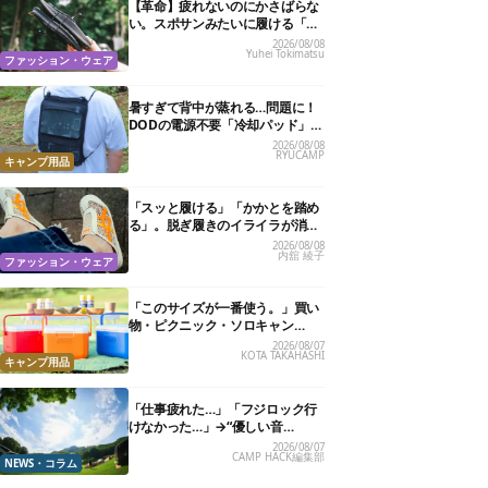
【革命】疲れないのにかさばらな
い。スポサンみたいに履ける「リ
カバリーサンダル」が大本命！
2026/08/08
Yuhei Tokimatsu
ファッション・ウェア
暑すぎて背中が蒸れる…問題に！
DODの電源不要「冷却パッド」を
試したら、夏の移動がラクになっ
2026/08/08
RYUCAMP
た
キャンプ用品
「スッと履ける」「かかとを踏め
る」。脱ぎ履きのイライラが消え
る快適“スニーカーサンダル”6選
2026/08/08
内舘 綾子
ファッション・ウェア
「このサイズが一番使う。」買い
物・ピクニック・ソロキャン
に“ちょうどいい”小型クーラーボ
2026/08/07
KOTA TAKAHASHI
ックス13選
キャンプ用品
「仕事疲れた…」「フジロック行
けなかった…」→“優しい音
楽”と“大きな自然”で治癒。まだ間
2026/08/07
CAMP HACK編集部
に合います。
NEWS・コラム