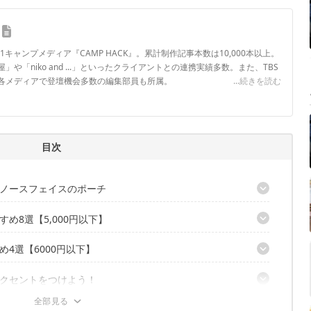
.1キャンプメディア『CAMP HACK』。累計制作記事本数は10,000本以上。
や「niko and ...」といったクライアントとの連携実績多数。また、TBS
各メディアで登壇機会多数の編集部員も所属。
...続きを読む
ロフィール
目次
ノースフェイスのポーチ
め8選【5,000円以下】
4選【6000円以下】
ズ） 2.5L
ケット
クセントをつけよう！
ボックスポーチ 3L
I
5L
クスS 9L
ス 4L
報はこちら！