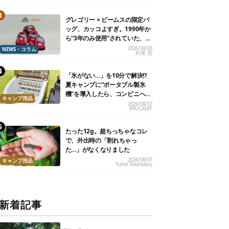
グレゴリー × ビームスの限定バ
ッグ、カッコよすぎ。1990年か
ら“3年のみ使用”されていた、紫
タグが復活
2026/08/06
NEWS・コラム
松尾 慧
「氷がない…」を10分で解決!?
夏キャンプに“ポータブル製氷
機”を導入したら、コンビニへ走
キャンプ用品
る必要がなくなった
2026/08/07
RYUCAMP
たった12g。超ちっちゃなコレ
で、外出時の「割れちゃっ
た…」がなくなりました
2026/08/07
キャンプ用品
Yuhei Tokimatsu
新着記事