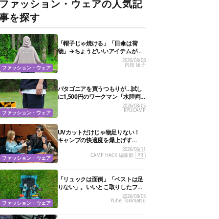
ファッション・ウェアの人気記
事を探す
「帽子じゃ焼ける」「日傘は荷
物」→ちょうどいいアイテムがス
ノーピークにありました
2026/08/08
内舘 綾子
ファッション・ウェア
パタゴニアを買うつもりが…試し
に1,500円のワークマン「水陸両
用ショートパンツ」を選んだら大
2026/08/05
RYUCAMP
正解だった
ファッション・ウェア
UVカットだけじゃ物足りない！
キャンプの快適度を爆上げす
る“特殊機能”サングラス3選
2026/06/11
CAMP HACK 編集部
PR
ファッション・ウェア
「リュックは面倒」「ベストは足
りない」。いいとこ取りしたフェ
ス特化バッグがあるんです
2026/08/05
Yuhei Tokimatsu
ファッション・ウェア