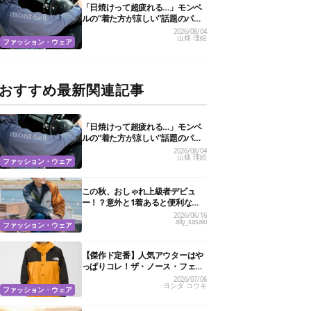
「日焼けって超疲れる…」モンベ
ルの“着た方が涼しい”話題のパー
カ試したら、真夏の救世主だった
2026/08/04
山畑 理絵
ファッション・ウェア
おすすめ最新関連記事
「日焼けって超疲れる…」モンベ
ルの“着た方が涼しい”話題のパー
カ試したら、真夏の救世主だった
2026/08/04
山畑 理絵
ファッション・ウェア
この秋、おしゃれ上級者デビュ
ー！？意外と1着あると便利な注
目“リバーシブルジャケット”10選
2026/06/16
ally_sasaki
ファッション・ウェア
【傑作ド定番】人気アウターはや
っぱりコレ！ザ・ノース・フェイ
スの鉄板ジャケットBEST7
2026/07/06
ヨシダ コウキ
ファッション・ウェア