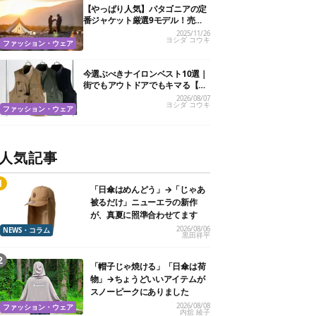
【やっぱり人気】パタゴニアの定
番ジャケット厳選9モデル！売れ
筋はこれを押さえておこう
2025/11/26
ヨシダ コウキ
ファッション・ウェア
今選ぶべきナイロンベスト10選｜
街でもアウトドアでもキマる【メ
ンズおすすめ】
2026/08/07
ヨシダ コウキ
ファッション・ウェア
人気記事
「日傘はめんどう」→「じゃあ
被るだけ」ニューエラの新作
が、真夏に照準合わせてます
2026/08/06
NEWS・コラム
黒田祥平
「帽子じゃ焼ける」「日傘は荷
物」→ちょうどいいアイテムが
スノーピークにありました
2026/08/08
ファッション・ウェア
内舘 綾子