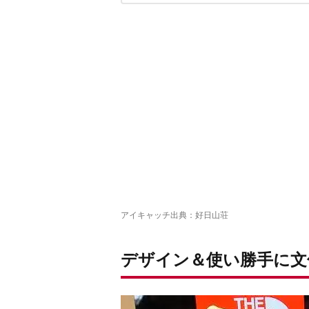
限りなくフリー！グラニュール
旅行にピッタリ！スウィープ6L
出し入れ楽々！BCファニーパック 1.5
ノースフェイス スピナ 5L
アイキャッチ出典
：
好日山荘
デザイン＆使い勝手に文