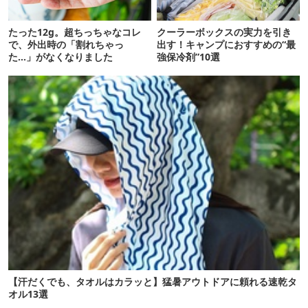
たった12g。超ちっちゃなコレ
クーラーボックスの実力を引き
で、外出時の「割れちゃっ
出す！キャンプにおすすめの“最
た…」がなくなりました
強保冷剤”10選
【汗だくでも、タオルはカラッと】猛暑アウトドアに頼れる速乾タ
オル13選