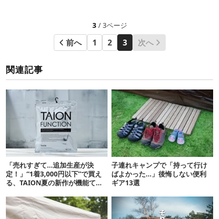
3
/ 3ページ
前へ
1
2
3
次へ
関連記事
「売れすぎて…追加生産が決
子連れキャンプで「持って行け
定！」“1着3,000円以下”で買え
ばよかった…」後悔しない便利
る、TAION夏の新作が機能てん
ギア13選
こ盛りです