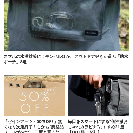
スマホの水没対策に！モンベルほか、アウトドア好きが選ぶ「防水
ポーチ」8選
「ゼインアーツ・50％OFF」無
毎日をスマートにする“個性派お
くなり次第終了！しかも“廃盤品
しゃれカラビナ”おすすめ21選
セール”なので、二度と買えない
【QOL爆上がり】