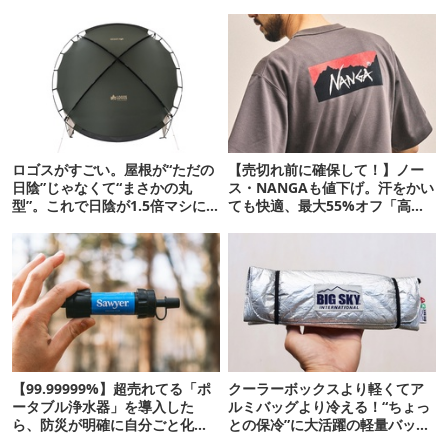
ロゴスがすごい。屋根が“ただの
【売切れ前に確保して！】ノー
日陰”じゃなくて“まさかの丸
ス・NANGAも値下げ。汗をかい
型”。これで日陰が1.5倍マシに
ても快適、最大55%オフ「高機
なる新作タープです
能ウェア」10選
【99.99999%】超売れてる「ポ
クーラーボックスより軽くてア
ータブル浄水器」を導入した
ルミバッグより冷える！“ちょっ
ら、防災が明確に自分ごと化し
との保冷”に大活躍の軽量バッグ
た
7選