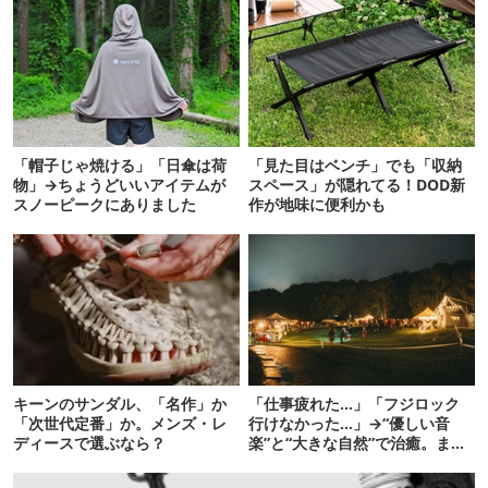
「帽子じゃ焼ける」「日傘は荷
「見た目はベンチ」でも「収納
物」→ちょうどいいアイテムが
スペース」が隠れてる！DOD新
スノーピークにありました
作が地味に便利かも
キーンのサンダル、「名作」か
「仕事疲れた…」「フジロック
「次世代定番」か。メンズ・レ
行けなかった…」→“優しい音
ディースで選ぶなら？
楽”と“大きな自然”で治癒。まだ
間に合います。