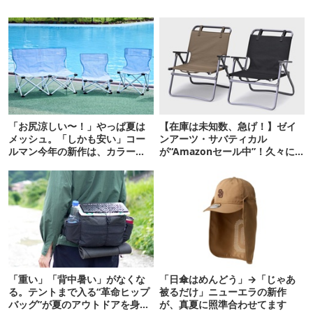
「お尻涼しい〜！」やっぱ夏は
【在庫は未知数、急げ！】ゼイ
メッシュ。「しかも安い」コー
ンアーツ・サバティカル
ルマン今年の新作は、カラーも
が“Amazonセール中”！久々に
さわやかです
タープも買おうかな…
「重い」「背中暑い」がなくな
「日傘はめんどう」→「じゃあ
る。テントまで入る“革命ヒップ
被るだけ」ニューエラの新作
バッグ”が夏のアウトドアを身軽
が、真夏に照準合わせてます