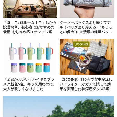
「嘘、これ2ルーム！？」しかも
クーラーボックスより軽くてア
設営簡単。初心者におすすめの
ルミバッグより冷える！“ちょっ
最新“おしゃれ広々テント”7選
との保冷”に大活躍の軽量バッグ
7選
「全部かわいい」ハイドロフラ
【3COINS】880円で背中が涼し
スク新色5色。キッズ用なのに、
い！ライターがガチで試して効
大人が欲しくなりました
果を実感した神涼感グッズ3選