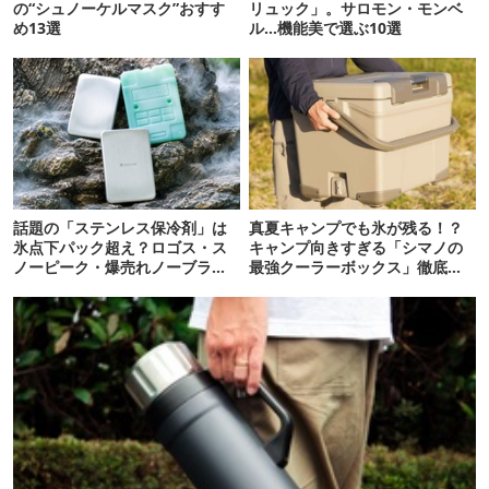
の“シュノーケルマスク”おすす
リュック」。サロモン・モンベ
め13選
ル…機能美で選ぶ10選
話題の「ステンレス保冷剤」は
真夏キャンプでも氷が残る！？
氷点下パック超え？ロゴス・ス
キャンプ向きすぎる「シマノの
ノーピーク・爆売れノーブラン
最強クーラーボックス」徹底解
ド品を比べてみた
剖