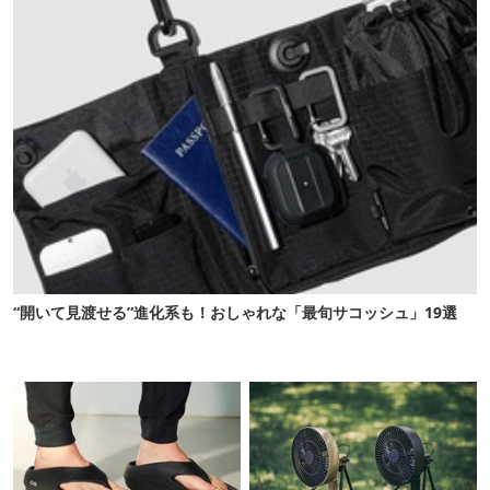
“開いて見渡せる”進化系も！おしゃれな「最旬サコッシュ」19選