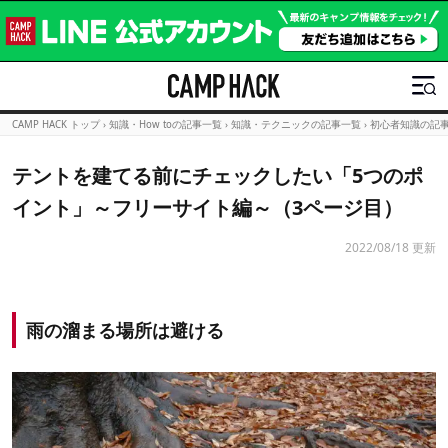
CAMP HACK トップ
›
知識・How toの記事一覧
›
知識・テクニックの記事一覧
›
初心者知識の記
テントを建てる前にチェックしたい「5つのポ
イント」～フリーサイト編～（3ページ目）
2022/08/18 更新
雨の溜まる場所は避ける