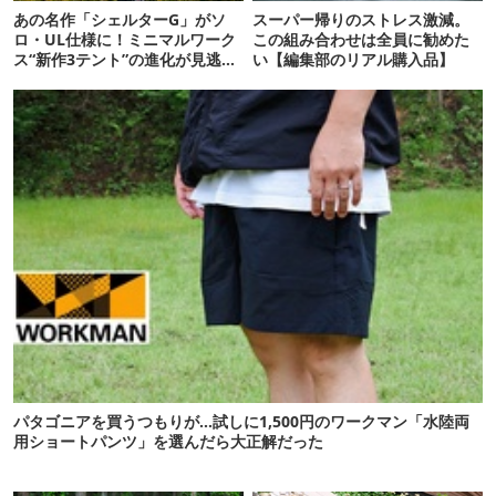
あの名作「シェルターG」がソ
スーパー帰りのストレス激減。
ロ・UL仕様に！ミニマルワーク
この組み合わせは全員に勧めた
ス“新作3テント”の進化が見逃せ
い【編集部のリアル購入品】
ない
パタゴニアを買うつもりが…試しに1,500円のワークマン「水陸両
用ショートパンツ」を選んだら大正解だった