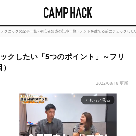
・テクニックの記事一覧
›
初心者知識の記事一覧
›
テントを建てる前にチェックした
ックしたい「5つのポイント」～フリ
目）
2022/08/18 更新
もっと見る
arrow_forward_ios