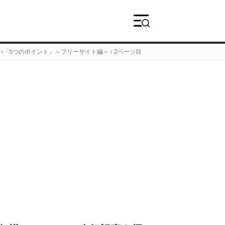
い「5つのポイント」～フリーサイト編～
›
2ページ目