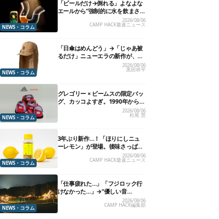
「ビールだけ→倒れる」よなよな
エールから“強制的に水を飲まさ
れる”グラスが発売
2026/08/06
CAMP HACK最速ニュース
NEWS・コラム
「日傘はめんどう」→「じゃあ被
るだけ」ニューエラの新作が、真
夏に照準合わせてます
2026/08/06
黒田祥平
NEWS・コラム
グレゴリー × ビームスの限定バッ
グ、カッコよすぎ。1990年から“3
年のみ使用”されていた、紫タグ
2026/08/06
松尾 慧
が復活
NEWS・コラム
3年ぶり新作…！「ほりにしニュ
ーレモン」が登場。後味さっぱり
の万能スパイス！【8月21日発
2026/08/06
CAMP HACK最速ニュース
売】
NEWS・コラム
「仕事疲れた…」「フジロック行
けなかった…」→“優しい音
楽”と“大きな自然”で治癒。まだ間
2026/08/06
CAMP HACK編集部
に合います。
NEWS・コラム