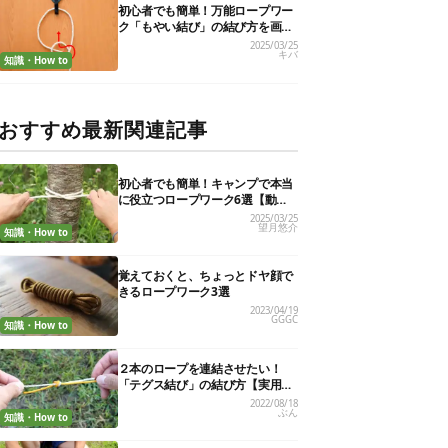
初心者でも簡単！万能ロープワー
ク「もやい結び」の結び方を画像
で解説
2025/03/25
キバ
知識・How to
おすすめ最新関連記事
初心者でも簡単！キャンプで本当
に役立つロープワーク6選【動画
付き解説】
2025/03/25
望月悠介
知識・How to
覚えておくと、ちょっとドヤ顔で
きるロープワーク3選
2023/04/19
GGGC
知識・How to
２本のロープを連結させたい！
「テグス結び」の結び方【実用的
ロープワークvol.７】
2022/08/18
ぶん
知識・How to