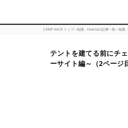
CAMP HACK トップ
›
知識・How toの記事一覧
›
知識
テントを建てる前にチェ
ーサイト編～（2ページ