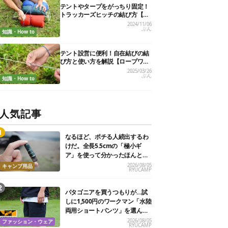
テントやタープをがっちり固定！
トラッカーズヒッチの結び方【実
用的ロープワークvol.6】
2024/11/06
ぶん
知識・How to
テント設営に便利！自在結びの結
び方と使い方を解説【ロープワー
ク】
2025/03/26
ぶん
知識・How to
人気記事
なるほど、ポチる人続出するわ
けだ。全長5.5cmの「極小ギ
ア」を使って分かったほんとの
魅力
2026/08/05
キャンプ用品
RYUCAMP
パタゴニアを買うつもりが…試
しに1,500円のワークマン「水陸
両用ショートパンツ」を選んだ
ら大正解だった
2026/08/05
ファッション・ウェア
RYUCAMP