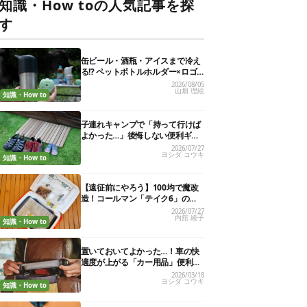
知識・How toの人気記事を探
す
缶ビール・酒瓶・アイスまで冷え
る!? ペットボトルホルダー×ロゴ
ス保冷剤が夏の最強コンビだった
2026/08/05
山畑 理絵
知識・How to
子連れキャンプで「持って行けば
よかった…」後悔しない便利ギア
13選
2026/07/27
ヨシダ コウキ
知識・How to
【遠征前にやろう】100均で魔改
造！コールマン「テイク6」の使
い勝手を“倍の倍”にする裏ワザ6連
2026/07/27
内舘 綾子
発
知識・How to
置いておいてよかった…！車の快
適度が上がる「カー用品」便利グ
ッズ27選
2026/03/18
ヨシダ コウキ
知識・How to