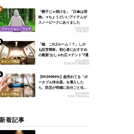
「帽子じゃ焼ける」「日傘は荷
物」→ちょうどいいアイテムが
スノーピークにありました
2026/08/05
ファッション・ウェア
内舘 綾子
「嘘、これ2ルーム！？」しか
も設営簡単。初心者におすすめ
の最新“おしゃれ広々テント”7選
2026/08/05
キャンプ用品
TOMOKO YAMADA
【99.99999%】超売れてる「ポ
ータブル浄水器」を導入した
ら、防災が明確に自分ごと化し
た
2026/08/06
キャンプ用品
Yuhei Tokimatsu
新着記事