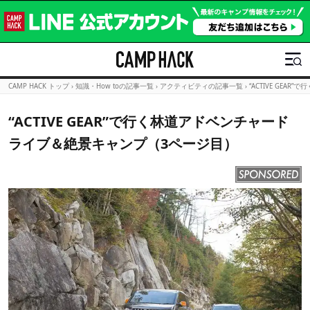
CAMP HACK トップ
›
知識・How toの記事一覧
›
アクティビティの記事一覧
›
“ACTIVE GE
“ACTIVE GEAR”で行く林道アドベンチャード
ライブ＆絶景キャンプ（3ページ目）