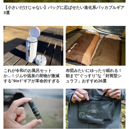
【小さいだけじゃない】バッグに忍ばせたい進化系パッカブルギア
3選
これが令和のお風呂セット
布団みたいにゆったり眠れる！
か…！ジムや温泉の荷物が激減
朝まで“ぐっすり”な「封筒型シ
する“9in1”ギアが革命的すぎる
ュラフ」おすすめ26選