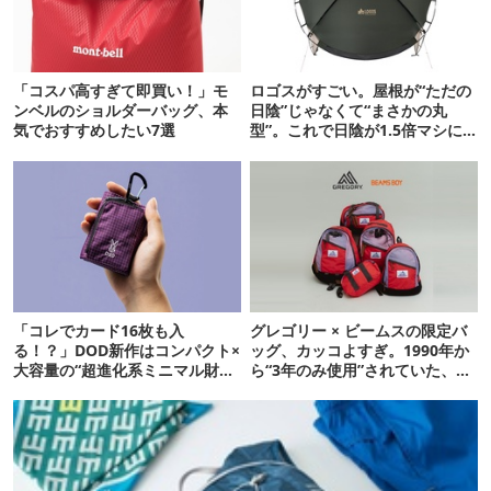
「コスパ高すぎて即買い！」モ
ロゴスがすごい。屋根が“ただの
ンベルのショルダーバッグ、本
日陰”じゃなくて“まさかの丸
気でおすすめしたい7選
型”。これで日陰が1.5倍マシに
なる新作タープです
「コレでカード16枚も入
グレゴリー × ビームスの限定バ
る！？」DOD新作はコンパクト×
ッグ、カッコよすぎ。1990年か
大容量の“超進化系ミニマル財
ら“3年のみ使用”されていた、紫
布”だ！
タグが復活