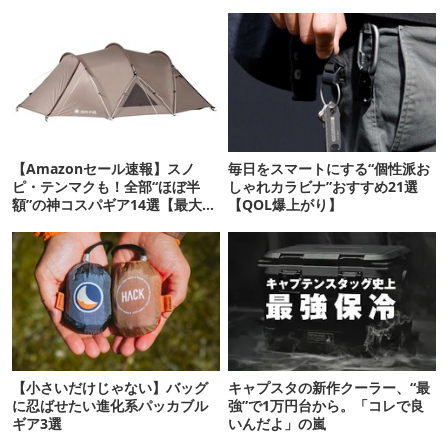
【Amazonセール速報】スノ
毎日をスマートにする“個性派お
ピ・テンマクも！全部“ほぼ半
しゃれカラビナ”おすすめ21選
額”の神コスパギア14選【最大
【QOL爆上がり】
71%OFF】
【小さいだけじゃない】バッグ
キャプスタの新作クーラー、“最
に忍ばせたい進化系パッカブル
強”で1万円台から。「コレで良
ギア3選
いんだよ」の嵐