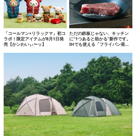
「コールマン×リラックマ」初コ
ただの鉄板じゃない、キッチン
ラボ！限定アイテムが8月1日発
に“1つあると助かる”新作です。
売【かンわいぃ〜ッ】
IHでも使える「フライパン亜
種」がすごい