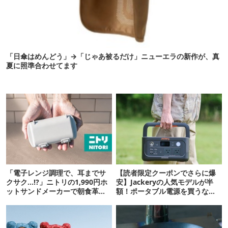
「日傘はめんどう」→「じゃあ被るだけ」ニューエラの新作が、真
夏に照準合わせてます
「電子レンジ調理で、耳までサ
【読者限定クーポンでさらに爆
クサク…!?」ニトリの1,990円ホ
安】Jackeryの人気モデルが半
ットサンドメーカーで朝食革命
額！ポータブル電源を買うなら
が起きた
今が狙い目