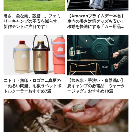
暑さ、急な雨、設営…。ファミ
【Amazonプライムデー本番】
リーキャンプの不安を減らす、
車内の暑さ対策グッズも安い！
新作テントに注目です！
移動を快適にする「カー用品」
12選
ニトリ・無印・ロゴス…真夏の
【飲み水・手洗い・食器洗い】
「ぬるい問題」を救うペットボ
夏キャンプの必需品「ウォータ
トルクーラーおすすめ7選
ージャグ」おすすめ18選