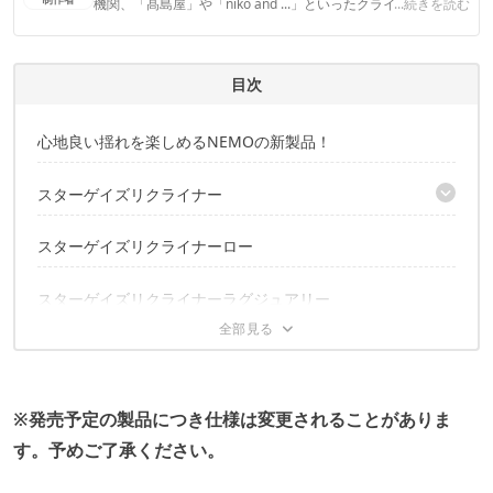
機関、「髙島屋」や「niko and ...」といったクライアントとの
...続きを読む
連携実績多数。また、TBSテレビ『ラヴィット！』等、各メデ
ィアで登壇機会多数の編集部員も所属。
CAMP HACK編集部のプロフィール
目次
心地良い揺れを楽しめるNEMOの新製品！
スターゲイズリクライナー
気になる組み立て方は？
スターゲイズリクライナーロー
スターゲイズリクライナーラグジュアリー
※発売予定の製品につき仕様は変更されることがありま
す。予めご了承ください。