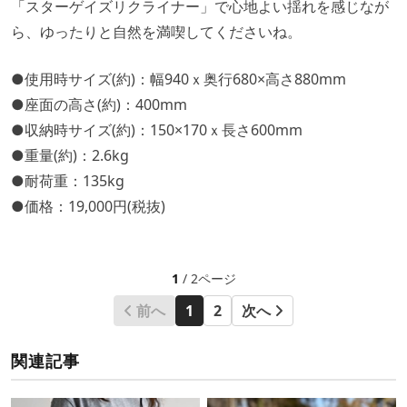
「スターゲイズリクライナー」で心地よい揺れを感じなが
ら、ゆったりと自然を満喫してくださいね。
●使用時サイズ(約)：幅940ｘ奥行680×高さ880mm
●座面の高さ(約)：400mm
●収納時サイズ(約)：150×170ｘ長さ600mm
●重量(約)：2.6kg
●耐荷重：135kg
●価格：19,000円(税抜)
1
/ 2ページ
前へ
1
2
次へ
関連記事