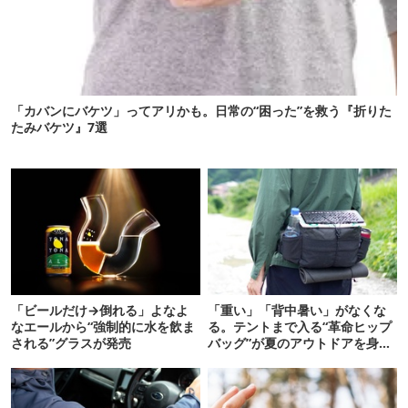
「カバンにバケツ」ってアリかも。日常の“困った”を救う『折りた
たみバケツ』7選
「ビールだけ→倒れる」よなよ
「重い」「背中暑い」がなくな
なエールから“強制的に水を飲ま
る。テントまで入る“革命ヒップ
される”グラスが発売
バッグ”が夏のアウトドアを身軽
にしてくれた