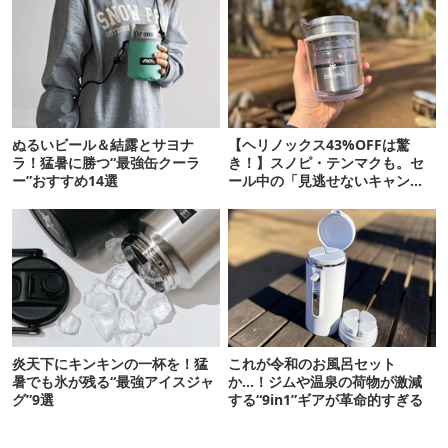
ぬるいビール＆結露とサヨナ
【ヘリノックス43%OFFは驚
ラ！猛暑に勝つ“最強缶クーラ
き！】スノピ・テンマクも。セ
ー”おすすめ14選
ール中の「見逃せないキャンプ
道具」12選
炎天下にキンキンの一杯を！猛
これが令和のお風呂セット
暑でも氷が残る“最強アイスジャ
か…！ジムや温泉の荷物が激減
グ”9選
する“9in1”ギアが革命的すぎる