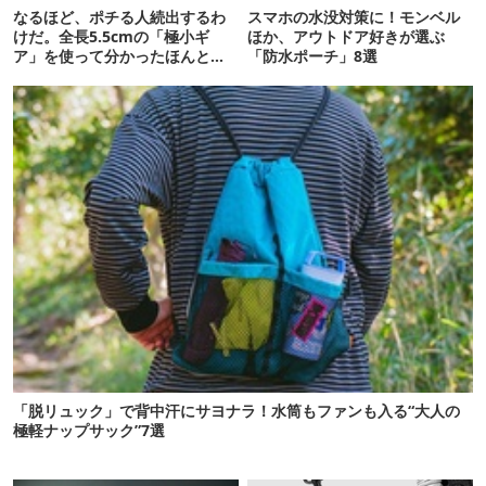
なるほど、ポチる人続出するわ
スマホの水没対策に！モンベル
けだ。全長5.5cmの「極小ギ
ほか、アウトドア好きが選ぶ
ア」を使って分かったほんとの
「防水ポーチ」8選
魅力
「脱リュック」で背中汗にサヨナラ！水筒もファンも入る“大人の
極軽ナップサック”7選