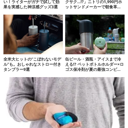
い！ライターがガチで試して効
クサク…!?」ニトリの1,990円ホ
果を実感した神涼感グッズ3選
ットサンドメーカーで朝食革命
が起きた
全米大ヒットの“こぼれないモデ
缶ビール・酒瓶・アイスまで冷
ル”も。おしゃれなストロー付き
える!? ペットボトルホルダー×ロ
タンブラー9選
ゴス保冷剤が夏の最強コンビだ
った