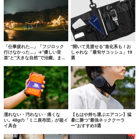
「仕事疲れた…」「フジロック
“開いて見渡せる”進化系も！お
行けなかった…」→“優しい音
しゃれな「最旬サコッシュ」19
楽”と“大きな自然”で治癒。まだ
選
間に合います。
濡れない・汚れない・痛くな
【もはや持ち運ぶエアコン】猛
い。48gの「ミニ座布団」が超イ
暑に勝つ“最強ネッククーラ
イ具合
ー”おすすめ3選