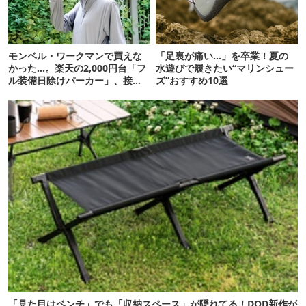
モンベル・ワークマンで買えな
「足裏が痛い…」を卒業！夏の
かった…。楽天の2,000円台「フ
水遊びで履きたい“マリンシュー
ル装備日除けパーカー」、接触
ズ”おすすめ10選
冷感が想像以上だった
「見た目はベンチ」でも「収納スペース」が隠れてる！DOD新作が