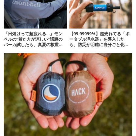
「日焼けって超疲れる…」モン
【99.99999%】超売れてる「ポ
ベルの“着た方が涼しい”話題の
ータブル浄水器」を導入した
パーカ試したら、真夏の救世主
ら、防災が明確に自分ごと化し
だった
た