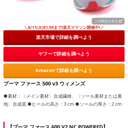
この商品を見る
＼8/11(火)01:59まで!楽天マラソン開催中!／
楽天市場で詳細を調べよう
ヤフーで詳細を調べよう
Amazonで詳細を調べよう
プーマ ファース 500 v3 ウィメンズ
●素材：〈メイン素材〉合成繊維、〈ソール素材または裏
地〉合成底 ●ヒールの高さ：3 cm ●ソールの厚さ：2 cm
【プーマ ファース 600 V2 NC POWERED】