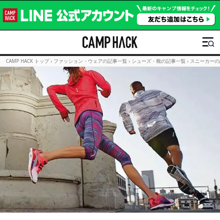
CAMP HACK トップ
›
ファッション・ウェアの記事一覧
›
シューズ・靴の記事一覧
›
スニーカーの