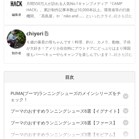
月間550万人が訪れる人気No.1キャンプメディア『CAMP
HACK』。累計制作記事本数は10,000本以上。環境省等の行政
編集者
機関、「髙島屋」や「niko and ...」といったクライアントとの
...続きを読む
連携実績多数。また、TBSテレビ『ラヴィット！』等、各メデ
ィアで登壇機会多数の編集部員も所属。
chiyori
CAMP HACK編集部のプロフィール
６歳の暴君の母ちゃんです！料理、釣り、カメラ、動物、子供
が大好き！アメリカ在住時にアウトドアにどっぷりはまり帰国
制作者
後もバーベキューやらキャンプを楽しんでいます！料理レシピ
...続きを読む
や子連れならではの視点からもお伝えしていきます！
chiyoriのプロフィール
目次
PUMA(プーマ)ランニングシューズのメインシリーズをチ
ェック！
プーマのおすすめランニングシューズ6選【イグナイト】
プーマ・ランニングシューズの種類①IGNITE（イグナイト）
プーマ・ランニングシューズの種類②ファース
プーマのおすすめランニングシューズ6選【ファース】
【プーマ スピード 500 イグナイト ウィメンズ】
プーマ・ランニングシューズの種類③モビアム
【プーマ スピード 500 イグナイト v2 メンズ】
プーマのおすすめランニングシューズ3選【モビアム】
【プーマ ファース 400J V2】
【スピード 100 R イグナイト】