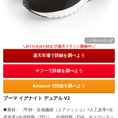
この商品を見る
＼8/11(火)01:59まで!楽天マラソン開催中!／
楽天市場で詳細を調べよう
ヤフーで詳細を調べよう
Amazonで詳細を調べよう
プーマ イグナイト デュアル V2
●素材：〈甲材〉合成繊維（エアメッシュ）+人工皮革+合
成皮革+合成樹脂（TPU）、合成樹脂（EVA、ポリウレタン