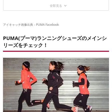
【プーマ ファース 300 RS-J V2 ウィメンズ】
【プーマ イグナイト デュアル V2】
シューズを変えて最高の走りを！
【プーマ モビアム エリート スピード V2 ウィメンズ】
【プーマ ファース 500 v3 ウィメンズ】
【プール イグナイト V3 PWR クール】
【プーマ モビアム ライド パワークール】
【プーマ ファース 600 V2 NC POWERED】
【プーマ イグナイト デュアル プロニット】
【プーマ モビアム ライド V2 ウィメンズ】
【プーマ ファース 500 v4 ウィメンズ】
【プーマ ファース 500 V4 パワーウォーム】
アイキャッチ画像出典：
PUMA Facebook
PUMA(プーマ)ランニングシューズのメインシ
リーズをチェック！