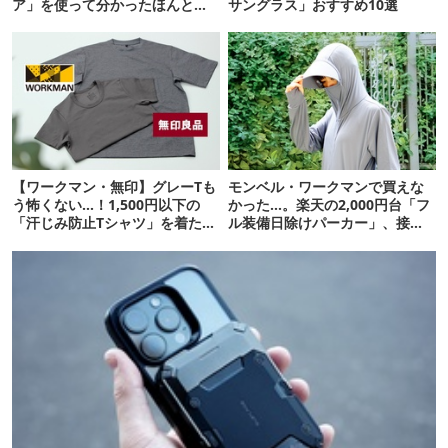
ア」を使って分かったほんとの
サングラス」おすすめ10選
魅力
【ワークマン・無印】グレーTも
モンベル・ワークマンで買えな
う怖くない…！1,500円以下の
かった…。楽天の2,000円台「フ
「汗じみ防止Tシャツ」を着たら
ル装備日除けパーカー」、接触
期待以上だった
冷感が想像以上だった