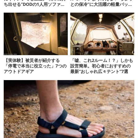
ち出せる”DODの1人用ソファが
との保冷”に大活躍の軽量バッグ
便利かも
7選
【実体験】被災者が紹介する
「嘘、これ2ルーム！？」しかも
「停電で本当に役立った」7つの
設営簡単。初心者におすすめの
アウトドアギア
最新“おしゃれ広々テント”7選