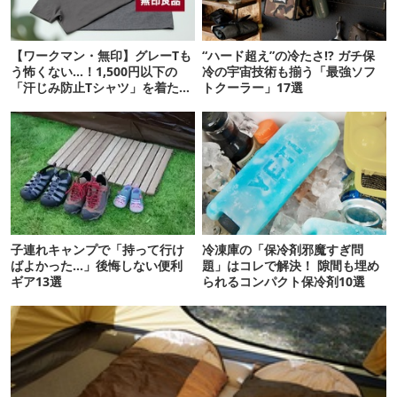
【ワークマン・無印】グレーTも
“ハード超え”の冷たさ!? ガチ保
う怖くない…！1,500円以下の
冷の宇宙技術も揃う「最強ソフ
「汗じみ防止Tシャツ」を着たら
トクーラー」17選
期待以上だった
子連れキャンプで「持って行け
冷凍庫の「保冷剤邪魔すぎ問
ばよかった…」後悔しない便利
題」はコレで解決！ 隙間も埋め
ギア13選
られるコンパクト保冷剤10選