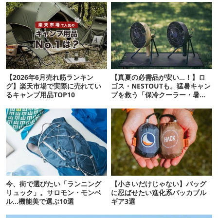
【2026年6月売れ筋ランキン
【真夏の必需品が安い…！】ロ
グ】楽天市場で実際に売れてい
ゴス・NESTOUTも。猛暑キャン
るキャンプ用品TOP10
プを救う「保冷クーラー・暑さ
対策ギア」12選
今、街で選びたい「ランニング
【小さいだけじゃない】バッグ
リュック」。サロモン・モンベ
に忍ばせたい進化系パッカブル
ル…機能美で選ぶ10選
ギア3選