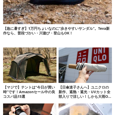
【急に暑すぎ】1万円ちょいなのに“歩きやすいサンダル”。Teva新
作なら、普段づかい・川遊び・登山もOK！
【マジで】テントは“今日が買い
【日傘迷子さんへ】ユニクロの
時”です！Amazonセール中の良
新作、遮熱・遮光・UVカット全
コスパ品15選
部入りで涼しい！しかも大雨OK
でコスパ良すぎた