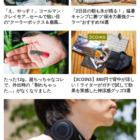
「え、やっす！」コールマン・
「2日目の朝も氷が残る！」猛暑
クレイモア…セールで狙い目
キャンプに勝つ“保冷力最強クー
の“クーラーボックス＆扇風
ラー”おすすめ16選
機”12選
たった12g。超ちっちゃなコレ
【3COINS】880円で背中が涼し
で、外出時の「割れちゃっ
い！ライターがガチで試して効
た…」がなくなりました
果を実感した神涼感グッズ3選