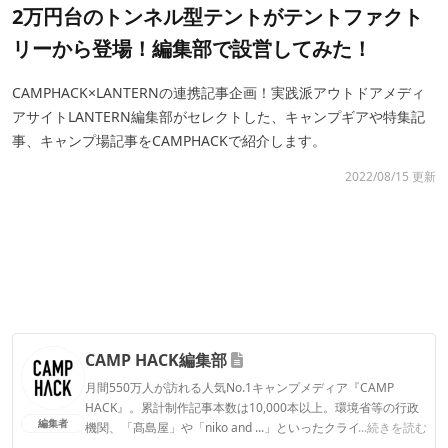
2万円台のトンネル型テントがテントファクト
リーから登場！編集部で設営してみた！
CAMPHACK×LANTERNの連携記事企画！実践派アウトドアメディ
アサイトLANTERN編集部がセレクトした、キャンプギアや特集記
事、キャンプ場記事をCAMPHACKで紹介します。
2022/08/15 更新
CAMP HACK編集部
月間550万人が訪れる人気No.1キャンプメディア『CAMP
HACK』。累計制作記事本数は10,000本以上。環境省等の行政
編集者
機関、「髙島屋」や「niko and ...」といったクライアントとの
...続きを読む
連携実績多数。また、TBSテレビ『ラヴィット！』等、各メデ