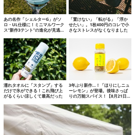
あの名作「シェルターG」がソ
「置けない」「転がる」「浮か
ロ・UL仕様に！ミニマルワーク
せたい」。1枚400円のコレで小
ス“新作3テント”の進化が見逃せ
さなストレスがなくなりました
ない
濡れタオルに「スタンプ」する
3年ぶり新作…！「ほりにしニュ
だけで氷ができる！これ飛び上
ーレモン」が登場。後味さっぱ
がるくらい涼しくて最高だった
りの万能スパイス！【8月21日発
売】