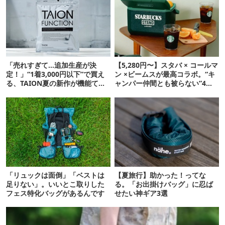
「売れすぎて…追加生産が決
【5,280円〜】スタバ × コールマ
定！」“1着3,000円以下”で買え
ン ×ビームスが最高コラボ。“キ
る、TAION夏の新作が機能てん
ャンパー仲間とも被らない”4ア
こ盛りです
イテムを発表
「リュックは面倒」「ベストは
【夏旅行】助かった！ってな
足りない」。いいとこ取りした
る。「お出掛けバッグ」に忍ば
フェス特化バッグがあるんです
せたい神ギア3選