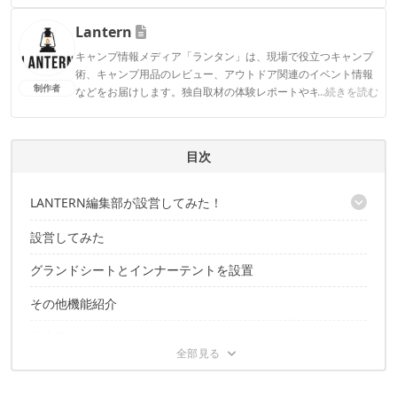
ィアで登壇機会多数の編集部員も所属。
Lantern
CAMP HACK編集部のプロフィール
キャンプ情報メディア「ランタン」は、現場で役立つキャンプ
術、キャンプ用品のレビュー、アウトドア関連のイベント情報
制作者
などをお届けします。独自取材の体験レポートやキャンプスタ
...続きを読む
イル、地方の魅力を発信するコンテンツもお見逃しなく！
Lanternのプロフィール
目次
LANTERN編集部が設営してみた！
設営してみた
トンネル2ルームテント製品詳細
グランドシートとインナーテントを設置
その他機能紹介
編集部まとめ