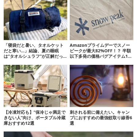
「寝袋だと暑い、タオルケット
Amazonプライムデーでスノー
だと寒い…」結論、夏の睡眠
ピークが最大82%OFF！？ 半額
は“タオルシュラフ”が正解だっ
以下多発の価格バグアイテム11
た
選
【冷凍対応も】“保冷じゃ満足で
刺される前に備えたい。キャン
きない人”向け、ポータブル冷蔵
プにおすすめの最強蚊取り線香6
庫おすすめ12選
選