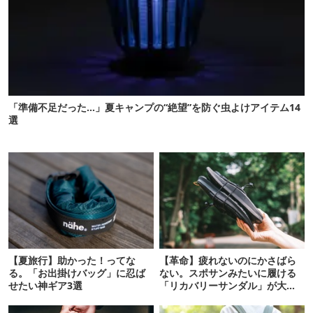
「準備不足だった…」夏キャンプの“絶望”を防ぐ虫よけアイテム14
選
【夏旅行】助かった！ってな
【革命】疲れないのにかさばら
る。「お出掛けバッグ」に忍ば
ない。スポサンみたいに履ける
せたい神ギア3選
「リカバリーサンダル」が大本
命！