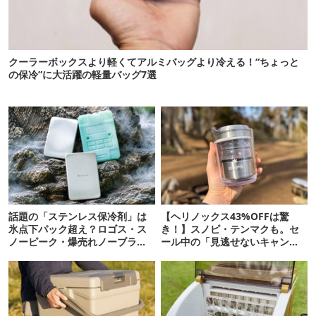
クーラーボックスより軽くてアルミバッグより冷える！“ちょっと
の保冷”に大活躍の軽量バッグ7選
話題の「ステンレス保冷剤」は
【ヘリノックス43%OFFは驚
氷点下パック超え？ロゴス・ス
き！】スノピ・テンマクも。セ
ノーピーク・爆売れノーブラン
ール中の「見逃せないキャンプ
ド品を比べてみた
道具」12選