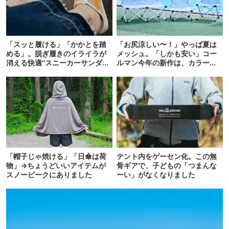
「スッと履ける」「かかとを踏
「お尻涼しい〜！」やっぱ夏は
める」。脱ぎ履きのイライラが
メッシュ。「しかも安い」コー
消える快適“スニーカーサンダ
ルマン今年の新作は、カラーも
ル”6選
さわやかです
「帽子じゃ焼ける」「日傘は荷
テント内をゲーセン化。この無
物」→ちょうどいいアイテムが
骨ギアで、子どもの「つまんな
スノーピークにありました
ーい」がなくなりました