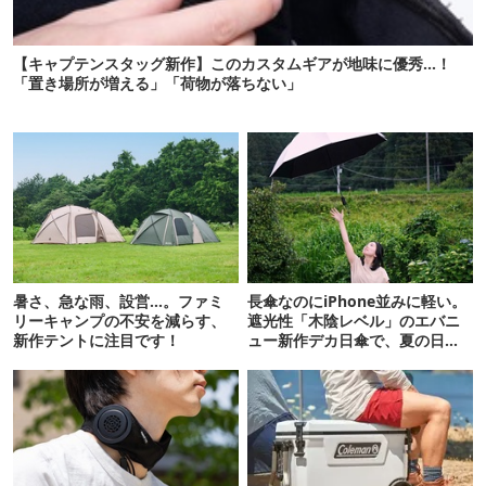
【キャプテンスタッグ新作】このカスタムギアが地味に優秀…！
「置き場所が増える」「荷物が落ちない」
暑さ、急な雨、設営…。ファミ
長傘なのにiPhone並みに軽い。
リーキャンプの不安を減らす、
遮光性「木陰レベル」のエバニ
新作テントに注目です！
ュー新作デカ日傘で、夏の日焼
けを食い止める！