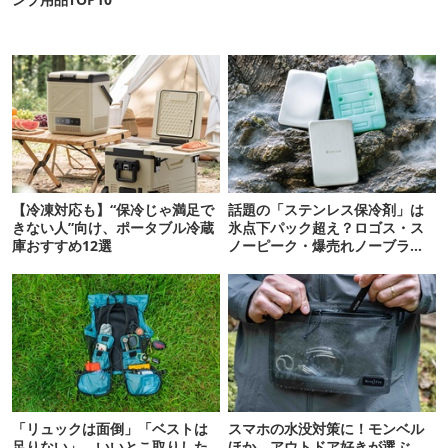
【冷凍対応も】“保冷じゃ満足で
話題の「ステンレス保冷剤」は
きない人”向け、ポータブル冷蔵
氷点下パック超え？ロゴス・ス
庫おすすめ12選
ノーピーク・爆売れノーブラン
ド品を比べてみた
「リュックは面倒」「ベストは
スマホの水没対策に！モンベル
足りない」。いいとこ取りした
ほか、アウトドア好きが選ぶ