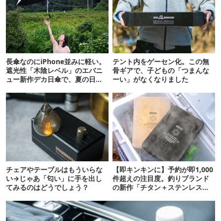
長傘なのにiPhone並みに軽い。
テント内をゲーセン化。この無
遮光性「木陰レベル」のエバニ
骨ギアで、子どもの「つまんな
ュー新作デカ日傘で、夏の日焼
ーい」がなくなりました
けを食い止める！
チェアやテーブルはもういらな
【即キンキンに】予約が即1,000
い→じゃあ「匂い」に手を出し
件超えの注目度。釣りブランド
てみるのはどうでしょう？
の新作「チタン＋ステンレスの
保冷剤」が再販開始