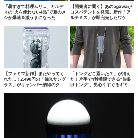
「暑すぎて料理ムリ…」カルデ
【開発者に聞く】あのogawaが
ィの“火を使わない4品”で夏のメ
コスパテントを発売。新作「ア
シが爆速＆激うまになった
ルテミス」が即完売したワケ
【ファミマ新作】またやってく
「トングどこ置いた？」が消え
れた…！2,490円の「偏光サング
た！片手で1秒着脱できる“首掛
ラス」がキャンパー納得のクオ
けトング”、男心くすぐるギミッ
リティ
クが最高だった