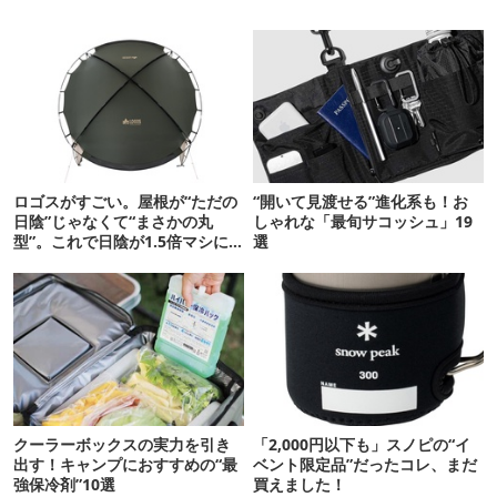
ロゴスがすごい。屋根が“ただの
“開いて見渡せる”進化系も！お
日陰”じゃなくて“まさかの丸
しゃれな「最旬サコッシュ」19
型”。これで日陰が1.5倍マシに
選
なる新作タープです
クーラーボックスの実力を引き
「2,000円以下も」スノピの“イ
出す！キャンプにおすすめの“最
ベント限定品”だったコレ、まだ
強保冷剤”10選
買えました！