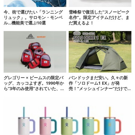
今、街で選びたい「ランニング
雪峰祭で復活した“スノーピーク
リュック」。サロモン・モンベ
名作”。限定アイテムだけど、ま
ル…機能美で選ぶ10選
だ買えるよ！
グレゴリー × ビームスの限定バ
バンドックまだ安い。久々の新
ッグ、カッコよすぎ。1990年か
作「ソロドーム1 EX」が発
ら“3年のみ使用”されていた、紫
売！“メッシュインナー”だけで
タグが復活
も使えるよ【防災も◎】