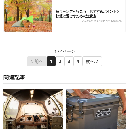
秋キャンプへ行こう！おすすめポイントと
快適に過ごすための注意点
2023/08/16
CAMP HACK編集部
1
/ 4ページ
前へ
1
2
3
4
次へ
関連記事