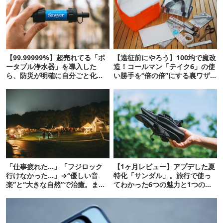
【99.99999%】超売れてる「ポ
【遠征前にやろう】100均で魔改
ータブル浄水器」を導入した
造！コールマン「テイク6」の使
ら、防災が明確に自分ごと化し
い勝手を“倍の倍”にする裏ワザ6
た
連発
「仕事疲れた…」「フジロック
【1ヶ月レビュー】アプデした夏
行けなかった…」→“優しい音
特化「サンダル」。旅行で使っ
楽”と“大きな自然”で治癒。まだ
てわかった6つの魅力と1つの注
間に合います。
意点