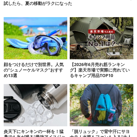
試したら、夏の移動がラクになった
顔をつけるだけで別世界。人気
【2026年6月売れ筋ランキン
の“シュノーケルマスク”おすす
グ】楽天市場で実際に売れてい
め13選
るキャンプ用品TOP10
炎天下にキンキンの一杯を！猛
「脱リュック」で背中汗にサヨ
暑でも氷が残る“最強アイスジャ
ナラ！水筒もファンも入る“大人