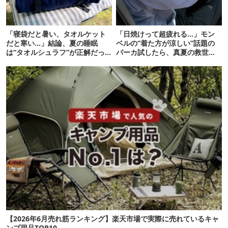
「寝袋だと暑い、タオルケット
「日焼けって超疲れる…」モン
だと寒い…」結論、夏の睡眠
ベルの“着た方が涼しい”話題の
は“タオルシュラフ”が正解だっ
パーカ試したら、真夏の救世主
た
だった
【2026年6月売れ筋ランキング】楽天市場で実際に売れているキャ
ンプ用品TOP10