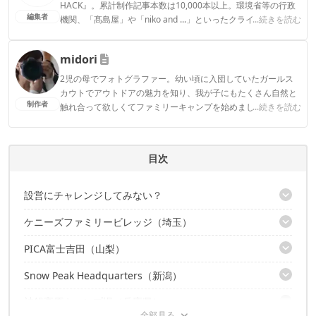
HACK』。累計制作記事本数は10,000本以上。環境省等の行政
編集者
機関、「髙島屋」や「niko and ...」といったクライアントとの
...続きを読む
連携実績多数。また、TBSテレビ『ラヴィット！』等、各メデ
ィアで登壇機会多数の編集部員も所属。
midori
CAMP HACK編集部のプロフィール
2児の母でフォトグラファー。幼い頃に入団していたガールス
カウトでアウトドアの魅力を知り、我が子にもたくさん自然と
制作者
触れ合って欲しくてファミリーキャンプを始めました。フォト
...続きを読む
ジェニックなキャンプを目指しています。
midoriのプロフィール
目次
設営にチャレンジしてみない？
ケニーズファミリービレッジ（埼玉）
サポートもあるから安心してチャレンジできる
一度使ってみるとギアの見方も変わる！
PICA富士吉田（山梨）
設営アドバイスも！CAMPパック
秋キャンプこそ初心者におすすめ
Snow Peak Headquarters（新潟）
超レア！チャムスのブービーツールームテントを試せる！
神鍋高原キャンプ場（兵庫県）
キャンプサポートプログラムで安心キャンプ