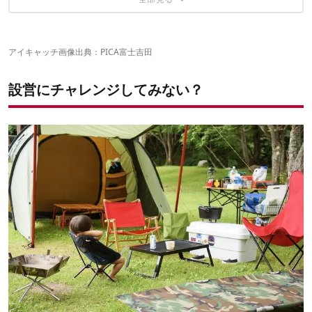
オートリゾート八雲（北海道）
エントリーモデルで人気の2種類をご用意
これからキャンプを始めるならまずレンタルを試してみ
信頼性の高い「ogawa」のテントや寝袋で安心！
よう！
アイキャッチ画像出典：
PICA富士吉田
キャンピングカーのレンタルも！
設営にチャレンジしてみない？