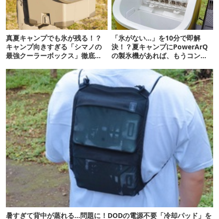
真夏キャンプでも氷が残る！？
「氷がない…」を10分で即解
キャンプ向きすぎる「シマノの
決！？夏キャンプにPowerArQ
最強クーラーボックス」徹底解
の製氷機があれば、もうコンビ
剖
ニ走らなくていいぞ
暑すぎて背中が蒸れる…問題に！DODの電源不要「冷却パッド」を