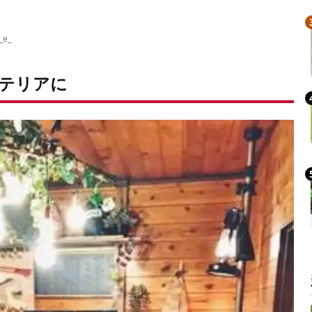
_e_
テリアに