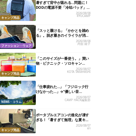
暑すぎて背中が蒸れる…問題に！
DODの電源不要「冷却パッド」を
試したら、夏の移動がラクになっ
2026/08/08
RYUCAMP
た
キャンプ用品
「スッと履ける」「かかとを踏め
る」。脱ぎ履きのイライラが消え
る快適“スニーカーサンダル”6選
2026/08/08
内舘 綾子
ファッション・ウェア
「このサイズが一番使う。」買い
物・ピクニック・ソロキャン
に“ちょうどいい”小型クーラーボ
2026/08/07
KOTA TAKAHASHI
ックス13選
キャンプ用品
「仕事疲れた…」「フジロック行
けなかった…」→“優しい音
楽”と“大きな自然”で治癒。まだ間
2026/08/07
CAMP HACK編集部
に合います。
NEWS・コラム
ポータブルエアコンの進化が凄す
ぎる！「暑すぎて無理」な夏キャ
ンプを激変させる最新5選
2026/08/07
eri
キャンプ用品