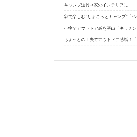
キャンプ道具→家のインテリアに
家で楽しむ″ちょこっとキャンプ″「
お気に入りは積極的に見せよう
緑×アウトドア小物で装飾
小物でアウトドア感を演出「キッチン
ベランダでしっくりと
バルコニー
ちょっとの工夫でアウトドア感増！「
ペグのキッチンスタンド
庭キャンプ
レンガ柄シートで雰囲気チェンジ
家でも気分はアウトドア！
グリーンを演出
シェラカップかけてみる
有孔ボードにアウトドアグッズを飾る
アウトドアインテリア特集はこちら
玄関先で靴をはきやすく
とにかくステッカー
エアマットさえも登場