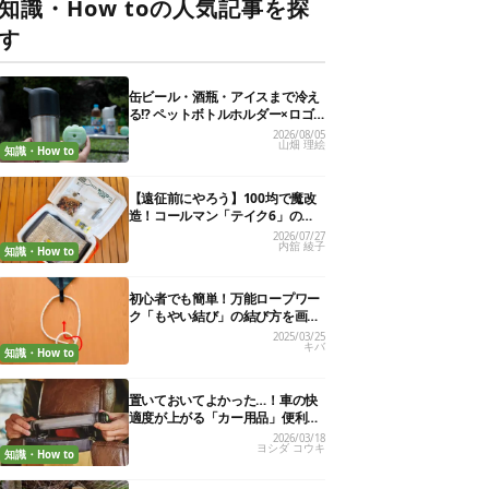
知識・How toの人気記事を探
す
缶ビール・酒瓶・アイスまで冷え
る!? ペットボトルホルダー×ロゴ
ス保冷剤が夏の最強コンビだった
2026/08/05
山畑 理絵
知識・How to
【遠征前にやろう】100均で魔改
造！コールマン「テイク6」の使
い勝手を“倍の倍”にする裏ワザ6連
2026/07/27
内舘 綾子
発
知識・How to
初心者でも簡単！万能ロープワー
ク「もやい結び」の結び方を画像
で解説
2025/03/25
キバ
知識・How to
置いておいてよかった…！車の快
適度が上がる「カー用品」便利グ
ッズ27選
2026/03/18
ヨシダ コウキ
知識・How to