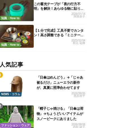
この蓄光テープが「夜の行方不
明」を解決！あらゆる物に貼りま
くり、効果を実証してみた
2026/01/14
関美奈子
知識・How to
【１分で完成】工具不要でカンタ
ン！高さ調整できる「ミニテーブ
ル」作ってみた。材料はまさか
2025/02/04
秋元 祐輝
の…
知識・How to
人気記事
「日傘はめんどう」→「じゃあ
被るだけ」ニューエラの新作
が、真夏に照準合わせてます
2026/08/06
NEWS・コラム
黒田祥平
「帽子じゃ焼ける」「日傘は荷
物」→ちょうどいいアイテムが
スノーピークにありました
2026/08/08
ファッション・ウェア
内舘 綾子