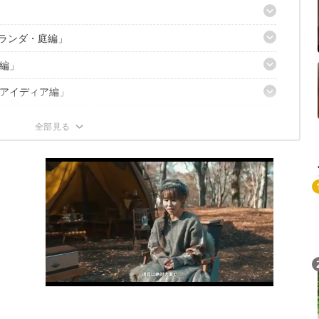
ベランダ・庭編」
編」
アイディア編」