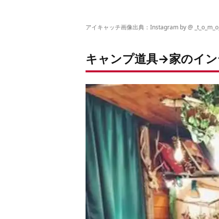
アイキャッチ画像出典：Instagram by @
_t_o_m_o
キャンプ道具→家のイン