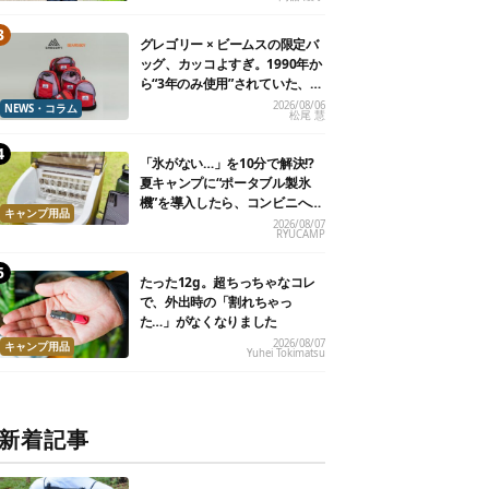
グレゴリー × ビームスの限定バ
ッグ、カッコよすぎ。1990年か
ら“3年のみ使用”されていた、紫
タグが復活
2026/08/06
NEWS・コラム
松尾 慧
「氷がない…」を10分で解決!?
夏キャンプに“ポータブル製氷
機”を導入したら、コンビニへ走
キャンプ用品
る必要がなくなった
2026/08/07
RYUCAMP
たった12g。超ちっちゃなコレ
で、外出時の「割れちゃっ
た…」がなくなりました
2026/08/07
キャンプ用品
Yuhei Tokimatsu
新着記事