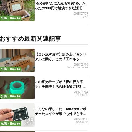
“保冷剤どこに入れる問題”を、た
ったの100円で解決できた話【超
簡単DIY】
2025/07/07
キバ
知識・How to
おすすめ最新関連記事
【コレ泳ぎます】組み上げるとリ
アルに動く。この「工作キッ
ト」、インテリアにもいいんです
2026/03/19
Yuhei Tokimatsu
知識・How to
この蓄光テープが「夜の行方不
明」を解決！あらゆる物に貼りま
くり、効果を実証してみた
2026/01/14
関美奈子
知識・How to
こんなの探してた！Amazonでポ
チったコイツが家でも外でも手放
せない相棒を作ってくれました
2025/09/30
森木香蛍
【私的神アイテム】
知識・How to