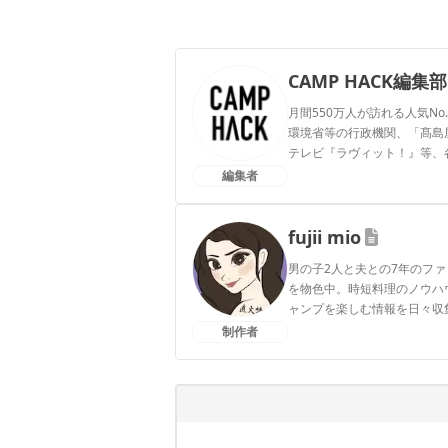
CAMP HACK編集部
月間550万人が訪れる人気No
環境省等の行政機関、「髙島屋」
テレビ『ラヴィット！』等、
編集者
CAMP HACK編集部のプ
fujii mio
男の子2人と夫との7年のフ
を物色中。時短料理のノウハ
ャンプを楽しむ情報を日々収
制作者
fujii mioのプロフィール