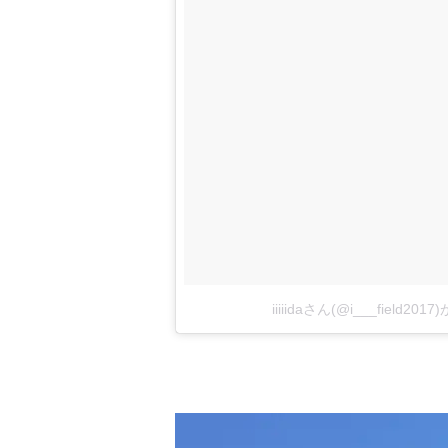
iiiiidaさん(@i___field