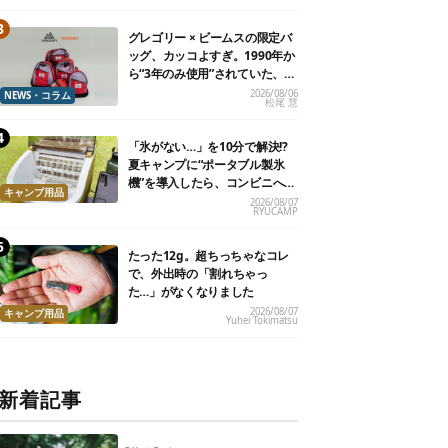
グレゴリー × ビームスの限定バ
ッグ、カッコよすぎ。1990年か
ら“3年のみ使用”されていた、紫
タグが復活
2026/08/06
NEWS・コラム
松尾 慧
「氷がない…」を10分で解決!?
夏キャンプに“ポータブル製氷
機”を導入したら、コンビニへ走
キャンプ用品
る必要がなくなった
2026/08/07
RYUCAMP
たった12g。超ちっちゃなコレ
で、外出時の「割れちゃっ
た…」がなくなりました
2026/08/07
キャンプ用品
Yuhei Tokimatsu
新着記事