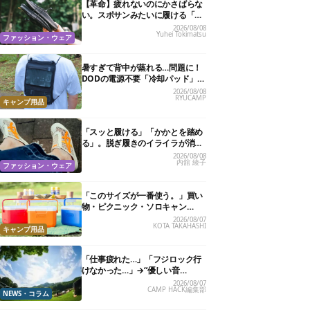
【革命】疲れないのにかさばらな
い。スポサンみたいに履ける「リ
カバリーサンダル」が大本命！
2026/08/08
Yuhei Tokimatsu
ファッション・ウェア
暑すぎて背中が蒸れる…問題に！
DODの電源不要「冷却パッド」を
試したら、夏の移動がラクになっ
2026/08/08
RYUCAMP
た
キャンプ用品
「スッと履ける」「かかとを踏め
る」。脱ぎ履きのイライラが消え
る快適“スニーカーサンダル”6選
2026/08/08
内舘 綾子
ファッション・ウェア
「このサイズが一番使う。」買い
物・ピクニック・ソロキャン
に“ちょうどいい”小型クーラーボ
2026/08/07
KOTA TAKAHASHI
ックス13選
キャンプ用品
「仕事疲れた…」「フジロック行
けなかった…」→“優しい音
楽”と“大きな自然”で治癒。まだ間
2026/08/07
CAMP HACK編集部
に合います。
NEWS・コラム