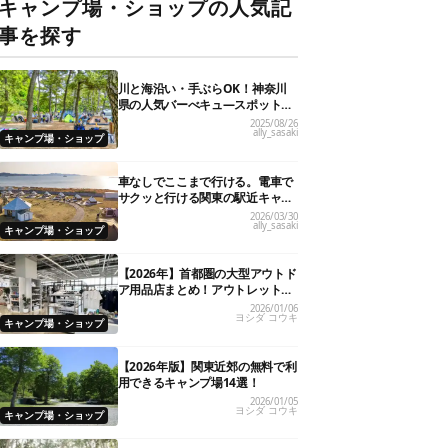
キャンプ場・ショップの人気記
事を探す
川と海沿い・手ぶらOK！神奈川
県の人気バーべキュ―スポット20
選
2025/08/26
ally_sasaki
キャンプ場・ショップ
車なしでここまで行ける。電車で
サクッと行ける関東の駅近キャン
プ場18選
2026/03/30
ally_sasaki
キャンプ場・ショップ
【2026年】首都圏の大型アウトド
ア用品店まとめ！アウトレット情
報も
2026/01/06
ヨシダ コウキ
キャンプ場・ショップ
【2026年版】関東近郊の無料で利
用できるキャンプ場14選！
2026/01/05
ヨシダ コウキ
キャンプ場・ショップ