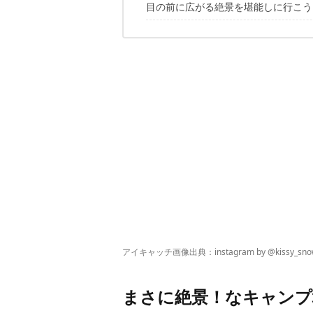
目の前に広がる絶景を堪能しに行こう
銀河もみじキャンプ場（長野県）
日本一に輝いた満天の空で「スターウ
綺麗な景色が見えるキャンプ場にはカ
八千穂高原駒出池キャンプ場（長野県
「絶景キャンプ場」記事のPart1はこ
八ヶ岳の雄大な自然を感じられる
こちらの記事もおすすめ
西湖 自由キャンプ場（山梨県）
圧巻！西湖が目の前に広がる湖畔キャ
本栖レークサイドキャンプ場（山梨県
夏限定キャンプ場！日本屈指の透明度
姫鶴平キャンプ場（愛媛県）
360°パノラマの天空キャンプ場
ほったらかしキャンプ場（山梨県）
この眺望は見なきゃ損！温泉も楽しめ
琵琶湖 神明キャンプ場（滋賀県）
琵琶湖に沈む夕日を眺められる
南紀串本リゾート大島（和歌山県）
本州最南端！自慢の絶景を誇る露天風
西山高原キャンプ場（岡山県）
幻想的な絶景！雲海が広がる天空の遊
アイキャッチ画像出典：instagram by @
kissy_sn
閑乗寺公園キャンプ場（富山県）
砺波平野を見下ろせる眺望から見える
まさに絶景！なキャンプ