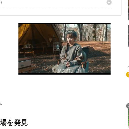
！
ォッチング」
メラをレンタルして持って行こう！
）
ちら
ンプ場
）
の本栖湖を満喫しよう
る絶景キャンプ場
呂が魅力
び場
ow
圧巻の夕日
場を発見