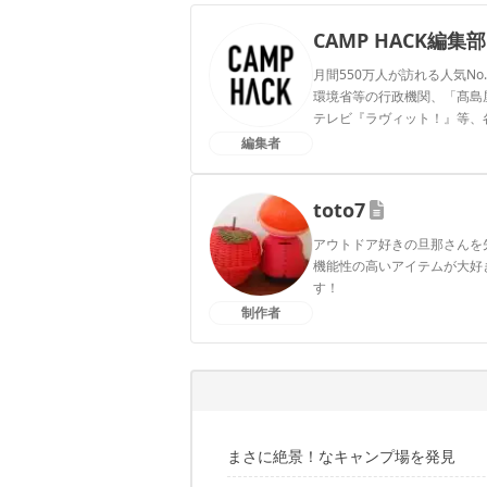
CAMP HACK編集部
月間550万人が訪れる人気No
環境省等の行政機関、「髙島屋」
テレビ『ラヴィット！』等、
編集者
CAMP HACK編集部のプ
toto7
アウトドア好きの旦那さんを
機能性の高いアイテムが大好
す！
制作者
toto7のプロフィール
まさに絶景！なキャンプ場を発見