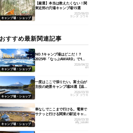
【厳選】本当は教えたくない！関
東近郊の穴場キャンプ場15選
2025/06/03
ヨシダ コウキ
キャンプ場・ショップ
おすすめ最新関連記事
NO.1キャンプ場はどこだ！？
2025年「なっぷAWARD」で1位
を獲得した人気6施設を大発表
2026/04/22
eri
キャンプ場・ショップ
一度はここで張りたい。富士山が
主役の絶景キャンプ場26選【温泉
や初心者向けまで】
2026/03/30
ヨシダ コウキ
キャンプ場・ショップ
車なしでここまで行ける。電車で
サクッと行ける関東の駅近キャン
プ場18選
2026/03/30
ally_sasaki
キャンプ場・ショップ