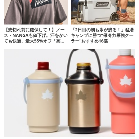
【売切れ前に確保して！】ノー
「2日目の朝も氷が残る！」猛暑
ス・NANGAも値下げ。汗をかい
キャンプに勝つ“保冷力最強クー
ても快適、最大55%オフ「高機
ラー”おすすめ16選
能ウェア」10選