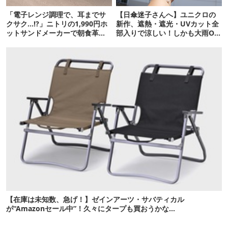
「電子レンジ調理で、耳までサ
【日傘迷子さんへ】ユニクロの
クサク…!?」ニトリの1,990円ホ
新作、遮熱・遮光・UVカット全
ットサンドメーカーで朝食革命
部入りで涼しい！しかも大雨OK
が起きた
でコスパ良すぎた
【在庫は未知数、急げ！】ゼインアーツ・サバティカル
が“Amazonセール中”！久々にタープも買おうかな…