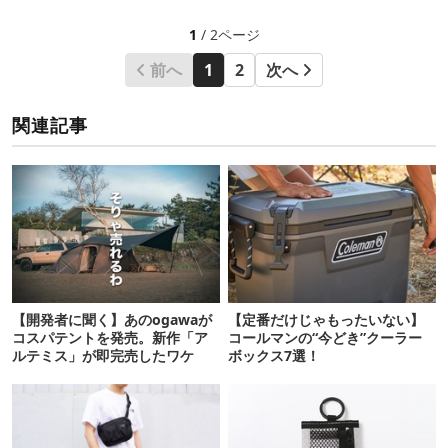
1
/ 2ページ
前へ
1
2
次へ
関連記事
【開発者に聞く】あのogawaが
【定番だけじゃもったいない】
コスパテントを発売。新作「ア
コールマンの“今どき”クーラー
ルテミス」が即完売したワケ
ボックス7選！