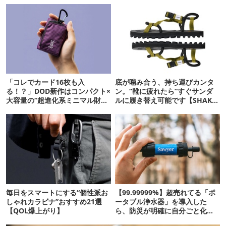
「コレでカード16枚も入
底が噛み合う、持ち運びカンタ
る！？」DOD新作はコンパクト×
ン。“靴に疲れたら”すぐサンダ
大容量の“超進化系ミニマル財
ルに履き替え可能です【SHAKA
布”だ！
新作】
毎日をスマートにする“個性派お
【99.99999%】超売れてる「ポ
しゃれカラビナ”おすすめ21選
ータブル浄水器」を導入した
【QOL爆上がり】
ら、防災が明確に自分ごと化し
た