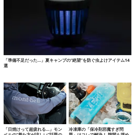
「準備不足だった…」夏キャンプの“絶望”を防ぐ虫よけアイテム14
選
「日焼けって超疲れる…」モン
冷凍庫の「保冷剤邪魔すぎ問
ベルの“着た方が涼しい”話題の
題」はコレで解決！ 隙間も埋め