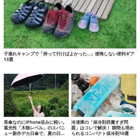
子連れキャンプで「持って行けばよかった…」後悔しない便利ギア
13選
長傘なのにiPhone並みに軽い。
冷凍庫の「保冷剤邪魔すぎ問
遮光性「木陰レベル」のエバニ
題」はコレで解決！ 隙間も埋め
ュー新作デカ日傘で、夏の日焼
られるコンパクト保冷剤10選
けを食い止める！