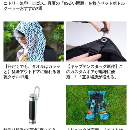
ニトリ・無印・ロゴス…真夏の「ぬるい問題」を救うペットボトル
クーラーおすすめ7選
【汗だくでも、タオルはカラッ
【キャプテンスタッグ新作】こ
と】猛暑アウトドアに頼れる速
のカスタムギアが地味に優
乾タオル13選
秀…！「置き場所が増える」
「荷物が落ちない」
蚊取り線香の“盲点”突いてき
「リュックは面倒」「ベストは