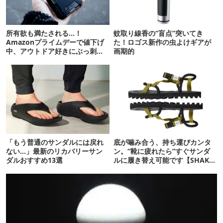
所有欲も満たされる…！
蚊取り線香の“盲点”突いてき
Amazonプライムデーで値下げ
た！ロゴス新作の虫よけギアが
中、アウトドア好きにぶっ刺さ
画期的
る「便利ガジェット」8選
「もう普通のサンダルには戻れ
底が噛み合う、持ち運びカンタ
ない…」最新のリカバリーサン
ン。“靴に疲れたら”すぐサンダ
ダルおすすめ13選
ルに履き替え可能です【SHAKA
新作】