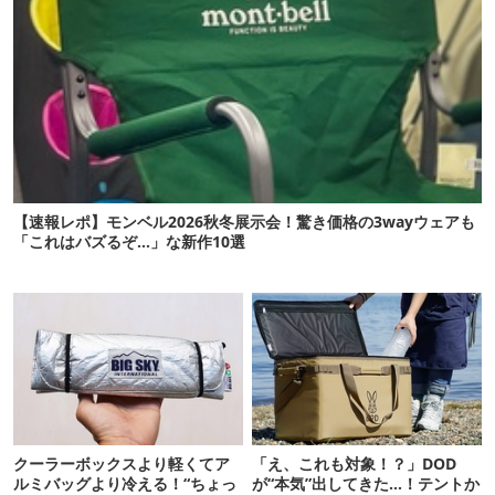
【速報レポ】モンベル2026秋冬展示会！驚き価格の3wayウェアも
「これはバズるぞ…」な新作10選
クーラーボックスより軽くてア
「え、これも対象！？」DOD
ルミバッグより冷える！“ちょっ
が“本気”出してきた…！テントか