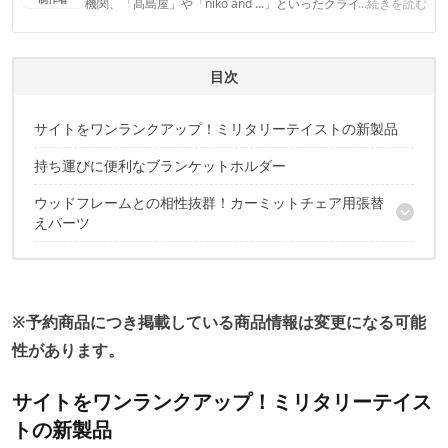
機関、「髙島屋」や「niko and ...」といったクライアントとの
...続きを読む
連携実績多数。また、TBSテレビ『ラヴィット！』等、各メデ
ィアで登壇機会多数の編集部員も所属。
CAMP HACK編集部のプロフィール
目次
サイトをワンランクアップ！ミリタリーテイストの新製品
持ち運びに便利なブランケットホルダー
ウッドフレームとの相性抜群！カーミットチェア用張替
えパーツ
いち早く新製品をGETしたい方に朗報！
※予約商品につき掲載している商品情報は変更になる可能
性があります。
サイトをワンランクアップ！ミリタリーテイス
トの新製品