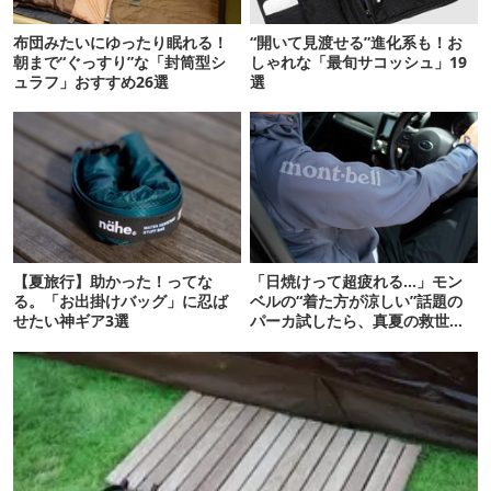
布団みたいにゆったり眠れる！
“開いて見渡せる”進化系も！お
朝まで“ぐっすり”な「封筒型シ
しゃれな「最旬サコッシュ」19
ュラフ」おすすめ26選
選
【夏旅行】助かった！ってな
「日焼けって超疲れる…」モン
る。「お出掛けバッグ」に忍ば
ベルの“着た方が涼しい”話題の
せたい神ギア3選
パーカ試したら、真夏の救世主
だった