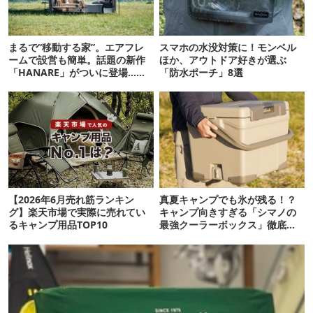
まるで“移動する家”。エアフレ
スマホの水没対策に！モンベル
ームで設営も簡単。話題の新作
ほか、アウトドア好きが選ぶ
「HANARE」がついに登場…！
「防水ポーチ」8選
【07/24予約開始】
【2026年6月売れ筋ランキン
真夏キャンプでも氷が残る！？
グ】楽天市場で実際に売れてい
キャンプ向きすぎる「シマノの
るキャンプ用品TOP10
最強クーラーボックス」徹底解
剖