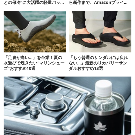
との保冷”に大活躍の軽量バッグ
ら新作まで、Amazonプライム
7選
デーの注目ギア27選
「足裏が痛い…」を卒業！夏の
「もう普通のサンダルには戻れ
水遊びで履きたい“マリンシュー
ない…」最新のリカバリーサン
ズ”おすすめ10選
ダルおすすめ13選