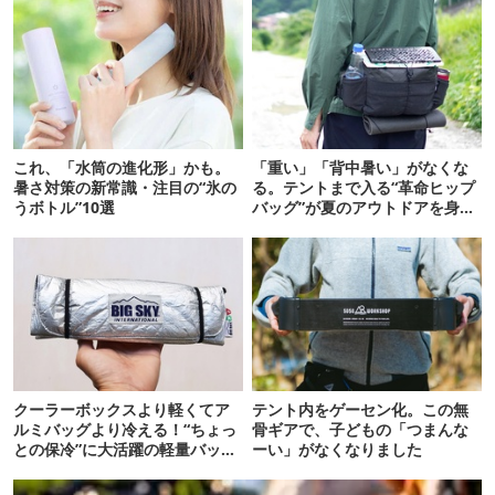
これ、「水筒の進化形」かも。
「重い」「背中暑い」がなくな
暑さ対策の新常識・注目の“氷の
る。テントまで入る“革命ヒップ
うボトル”10選
バッグ”が夏のアウトドアを身軽
にしてくれた
クーラーボックスより軽くてア
テント内をゲーセン化。この無
ルミバッグより冷える！“ちょっ
骨ギアで、子どもの「つまんな
との保冷”に大活躍の軽量バッグ
ーい」がなくなりました
7選