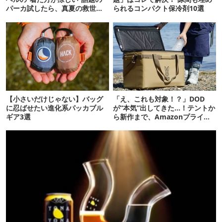
パーカ試したら、真夏の救世主
られるコンパクト保冷剤10選
だった
【小さいだけじゃない】バッグ
「え、これも対象！？」DOD
に忍ばせたい進化系パッカブル
が“本気”出してきた…！テントか
ギア3選
ら新作まで、Amazonプライム
デーの注目ギア27選