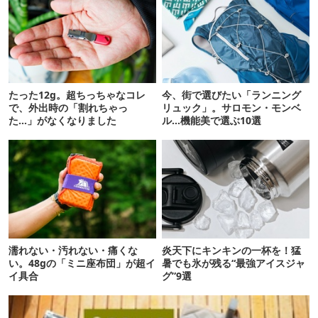
たった12g。超ちっちゃなコレ
今、街で選びたい「ランニング
で、外出時の「割れちゃっ
リュック」。サロモン・モンベ
た…」がなくなりました
ル…機能美で選ぶ10選
濡れない・汚れない・痛くな
炎天下にキンキンの一杯を！猛
い。48gの「ミニ座布団」が超イ
暑でも氷が残る“最強アイスジャ
イ具合
グ”9選