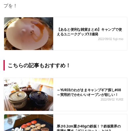
プを！
【あると便利な雑貨まとめ】キャンプで使
えるユニークグッズ13連発
2022/09/02
fujii mio
こちらの記事もおすすめ！
～YURIEのわがままキャンプギア探し#08
～実用的でかわいいオーブンが欲しい！
2022/09/02
YURIE
厚さ0.2cm重さ40gの鉄板！？鉄板業界の
常識を覆す「グリルマット」とは？