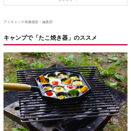
ころころ転がしてカリっとさせたい「焼きおにぎり」
バーベキューレシピがぐんと増えるたこ焼き器
ホットケーキミックスで簡単「カステラ」
もちっとした触感がたまらない「ごま団子」
ユニークなグッズでもっと楽しく！
アイキャッチ画像撮影：編集部
こちらの記事もおすすめ！
キャンプで「たこ焼き器」のススメ