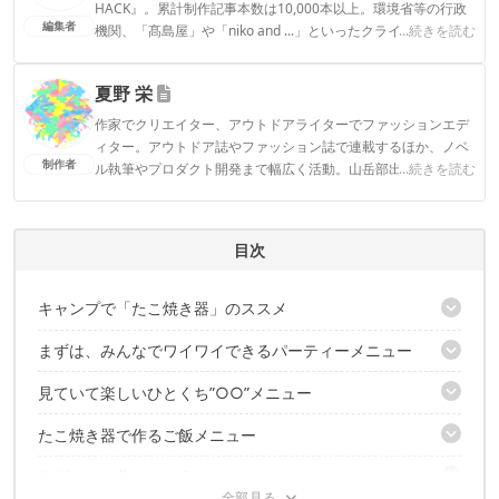
HACK』。累計制作記事本数は10,000本以上。環境省等の行政
編集者
機関、「髙島屋」や「niko and ...」といったクライアントとの
...続きを読む
連携実績多数。また、TBSテレビ『ラヴィット！』等、各メデ
ィアで登壇機会多数の編集部員も所属。
夏野 栄
CAMP HACK編集部のプロフィール
作家でクリエイター、アウトドアライターでファッションエデ
ィター。アウトドア誌やファッション誌で連載するほか、ノベ
制作者
ル執筆やプロダクト開発まで幅広く活動。山岳部出身、海育ち
...続きを読む
のテンカラ師。Tw@nhaeru
夏野 栄のプロフィール
目次
キャンプで「たこ焼き器」のススメ
まずは、みんなでワイワイできるパーティーメニュー
キャンプでおすすめたこ焼き器
見ていて楽しいひとくち”○○”メニュー
パーティの定番メニュー「アヒージョ」
とろ～りチーズがたまらない「チーズフォンデュ」
たこ焼き器で作るご飯メニュー
手軽に作ろう「ひとくちピザ」
ふわっとした生地にプリっとしたウィンナー「ひとくちアメリカ
デザートも作れちゃう！
見た目もかわいい「オムライスボール」
ンドッグ」