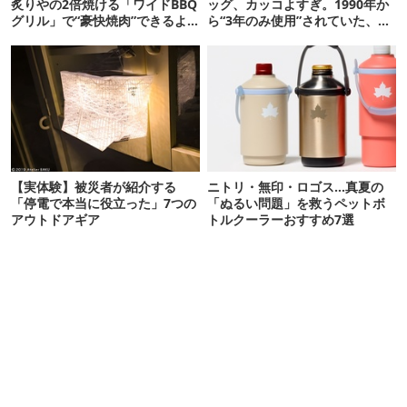
炙りやの2倍焼ける「ワイドBBQ
ッグ、カッコよすぎ。1990年か
グリル」で“豪快焼肉”できるよ
ら“3年のみ使用”されていた、紫
【再販開始】
タグが復活
【実体験】被災者が紹介する
ニトリ・無印・ロゴス…真夏の
「停電で本当に役立った」7つの
「ぬるい問題」を救うペットボ
アウトドアギア
トルクーラーおすすめ7選