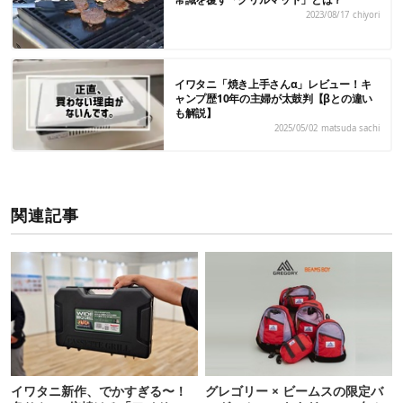
2023/08/17
chiyori
イワタニ「焼き上手さんα」レビュー！キ
ャンプ歴10年の主婦が太鼓判【βとの違い
も解説】
2025/05/02
matsuda sachi
関連記事
イワタニ新作、でかすぎる〜！
グレゴリー × ビームスの限定バ