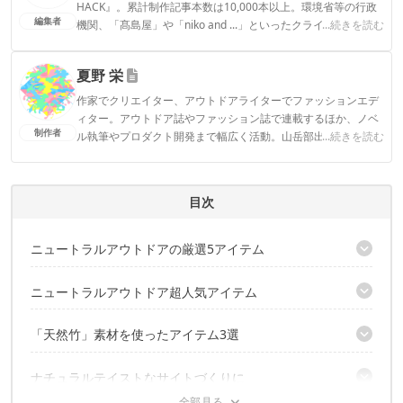
HACK』。累計制作記事本数は10,000本以上。環境省等の行政
編集者
機関、「髙島屋」や「niko and ...」といったクライアントとの
...続きを読む
連携実績多数。また、TBSテレビ『ラヴィット！』等、各メデ
ィアで登壇機会多数の編集部員も所属。
夏野 栄
CAMP HACK編集部のプロフィール
作家でクリエイター、アウトドアライターでファッションエデ
ィター。アウトドア誌やファッション誌で連載するほか、ノベ
制作者
ル執筆やプロダクト開発まで幅広く活動。山岳部出身、海育ち
...続きを読む
のテンカラ師。Tw@nhaeru
夏野 栄のプロフィール
目次
ニュートラルアウトドアの厳選5アイテム
こんな人におすすめ！
ニュートラルアウトドア超人気アイテム
オフロードキャリアワゴン
「天然竹」素材を使ったアイテム3選
クロスファイヤスタンド
バタフライバンブーテーブル
ナチュラルテイストなサイトづくりに
バンブーキッチンカウンター