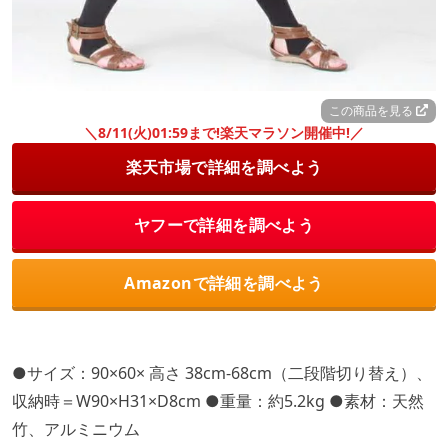
この商品を見る
＼8/11(火)01:59まで!楽天マラソン開催中!／
楽天市場で詳細を調べよう
ヤフーで詳細を調べよう
Amazonで詳細を調べよう
●サイズ：90×60× 高さ 38cm-68cm（二段階切り替え）、
収納時＝W90×H31×D8cm ●重量：約5.2kg ●素材：天然
竹、アルミニウム