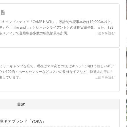
.1キャンプメディア『CAMP HACK』。累計制作記事本数は10,000本以上。
や「niko and ...」といったクライアントとの連携実績多数。また、TBS
各メディアで登壇機会多数の編集部員も所属。
...続きを読む
ロフィール
ァミリーキャンプを経て、現在はママ友との“おばキャン”に向けて新しいギア
ウや100均・ホームセンターなどコスパの良好なギアなど、快適＆お得にキ
集しています。
...続きを読む
目次
覚ギアブランド「YOKA」