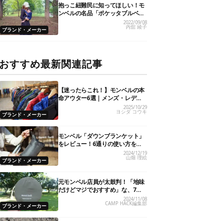
抱っこ紐難民に知ってほしい！モ
ンベルの名品「ポケッタブルベビ
ーキャリア」が全パパママにおす
2022/09/08
内舘 綾子
すめの理由
ブランド・メーカー
おすすめ最新関連記事
【迷ったらこれ！】モンベルの本
命アウター6選｜メンズ・レディ
ース・キッズ別おすすめ
2025/10/29
ヨシダ コウキ
ブランド・メーカー
モンベル「ダウンブランケット」
をレビュー！6通りの使い方を試
してみた
2024/12/19
山畑 理絵
ブランド・メーカー
元モンベル店員が太鼓判！「地味
だけどマジでおすすめ」な、7つ
の隠れた名品
2024/11/08
CAMP HACK編集部
ブランド・メーカー