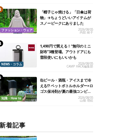
「帽子じゃ焼ける」「日傘は荷
物」→ちょうどいいアイテムが
スノーピークにありました
2026/08/05
ファッション・ウェア
内舘 綾子
1,490円で買える！“無印のミニ
財布”3種登場。アウトドアにも
普段使いにもいいかも
2026/08/05
NEWS・コラム
CAMP HACK編集部
缶ビール・酒瓶・アイスまで冷
える!? ペットボトルホルダー×ロ
ゴス保冷剤が夏の最強コンビだ
った
2026/08/05
知識・How to
山畑 理絵
新着記事