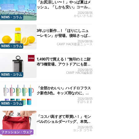
「お尻涼しい〜！」やっぱ夏はメ
ッシュ。「しかも安い」コールマ
ン今年の新作は、カラーもさわや
2026/08/06
かないさちお
かです
NEWS・コラム
3年ぶり新作…！「ほりにしニュ
ーレモン」が登場。後味さっぱり
の万能スパイス！【8月21日発
2026/08/06
CAMP HACK最速ニュース
売】
NEWS・コラム
1,490円で買える！“無印のミニ財
布”3種登場。アウトドアにも普段
使いにもいいかも
2026/08/05
CAMP HACK編集部
NEWS・コラム
「全部かわいい」ハイドロフラス
ク新色5色。キッズ用なのに、大
人が欲しくなりました
2026/08/05
ずぼらまま
NEWS・コラム
「コスパ高すぎて即買い！」モン
ベルのショルダーバッグ、本気で
おすすめしたい7選
2026/08/05
ヨシダ コウキ
ファッション・ウェア