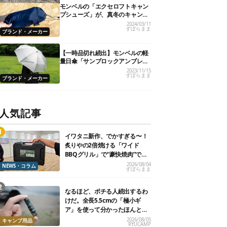
モンベルの「エクセロフトキャン
プシューズ」が、真冬のキャンプ
に心強い！
2024/03/11
ずぼらまま
ブランド・メーカー
【一時品切れ続出】モンベルの軽
量日傘「サンブロックアンブレ
ラ」シリーズが最高。見つけたら
2023/11/15
ずぼらまま
即買い必至かも！
ブランド・メーカー
人気記事
イワタニ新作、でかすぎる〜！
炙りやの2倍焼ける「ワイド
BBQグリル」で“豪快焼肉”でき
るよ【再販開始】
2026/08/04
NEWS・コラム
ずぼらまま
なるほど、ポチる人続出するわ
けだ。全長5.5cmの「極小ギ
ア」を使って分かったほんとの
魅力
2026/08/05
キャンプ用品
RYUCAMP