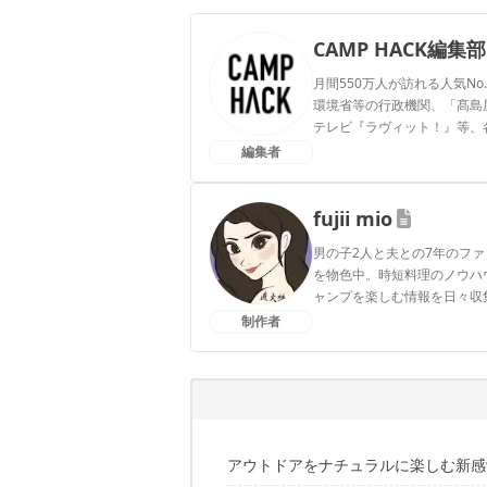
CAMP HACK編集部
月間550万人が訪れる人気No
環境省等の行政機関、「髙島屋」
テレビ『ラヴィット！』等、
編集者
CAMP HACK編集部のプ
fujii mio
男の子2人と夫との7年のフ
を物色中。時短料理のノウハ
ャンプを楽しむ情報を日々収
制作者
fujii mioのプロフィール
アウトドアをナチュラルに楽しむ新感