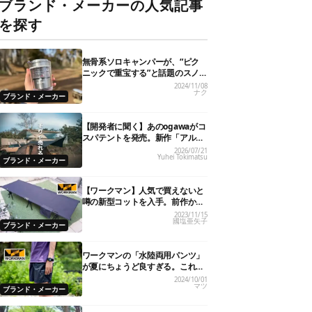
ブランド・メーカーの人気記事
を探す
無骨系ソロキャンパーが、“ピク
ニックで重宝する”と話題のスノ
ーピーク「サヨウ」を使ってみた
2024/11/08
ナク
ら…
ブランド・メーカー
【開発者に聞く】あのogawaがコ
スパテントを発売。新作「アルテ
ミス」が即完売したワケ
2026/07/21
Yuhei Tokimatsu
ブランド・メーカー
【ワークマン】人気で買えないと
噂の新型コットを入手。前作から
超進化したコスパの良さに脱帽で
2023/11/15
國塩亜矢子
す
ブランド・メーカー
ワークマンの「水陸両用パンツ」
が夏にちょうど良すぎる。これで
1,900円ってどゆこと…
2024/10/01
マツ
ブランド・メーカー