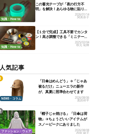
この蓄光テープが「夜の行方不
明」を解決！あらゆる物に貼りま
くり、効果を実証してみた
2026/01/14
関美奈子
知識・How to
【１分で完成】工具不要でカンタ
ン！高さ調整できる「ミニテーブ
ル」作ってみた。材料はまさか
2025/02/04
秋元 祐輝
の…
知識・How to
人気記事
「日傘はめんどう」→「じゃあ
被るだけ」ニューエラの新作
が、真夏に照準合わせてます
2026/08/06
NEWS・コラム
黒田祥平
「帽子じゃ焼ける」「日傘は荷
物」→ちょうどいいアイテムが
スノーピークにありました
2026/08/08
ファッション・ウェア
内舘 綾子