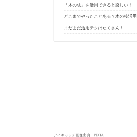
「木の枝」を活用できると楽しい！
どこまでやったことある？木の枝活用
まだまだ活用テクはたくさん！
自然派コーヒードリッパースタンド
焚き火周りのギアハンガー
ｘキャンプで役立つ活用法はいろいろ
アルミホイルと組み合わせてフライパ
焚き火フライパンの柄に
ランタン等吊り下げるトライポッドに
しならせてポールとして
ベーコンを炙り焼き！
ナイフで削って串·お箸に
肉を焼く棒として
まさかのノコギリに変身！
積み立てて防風壁に
アイキャッチ画像出典：
PIXTA