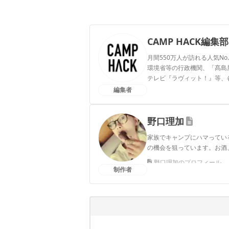
CAMP HACK編集部
月間550万人が訪れる人気No
環境省等の行政機関、「髙島屋」
テレビ『ラヴィット！』等、
編集者
CAMP HACK編集部のプ
野口理加
家族でキャンプにハマってい
の機会を狙っています。お酒、甘
野口理加のプロフィール
制作者