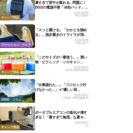
暑すぎて背中が蒸れる…問題に！
DODの電源不要「冷却パッド」を
試したら、夏の移動がラクになっ
2026/08/08
RYUCAMP
た
キャンプ用品
「スッと履ける」「かかとを踏め
る」。脱ぎ履きのイライラが消え
る快適“スニーカーサンダル”6選
2026/08/08
内舘 綾子
ファッション・ウェア
「このサイズが一番使う。」買い
物・ピクニック・ソロキャン
に“ちょうどいい”小型クーラーボ
2026/08/07
KOTA TAKAHASHI
ックス13選
キャンプ用品
「仕事疲れた…」「フジロック行
けなかった…」→“優しい音
楽”と“大きな自然”で治癒。まだ間
2026/08/07
CAMP HACK編集部
に合います。
NEWS・コラム
ポータブルエアコンの進化が凄す
ぎる！「暑すぎて無理」な夏キャ
ンプを激変させる最新5選
2026/08/07
eri
キャンプ用品