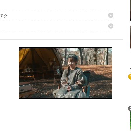
テク
！
ンに