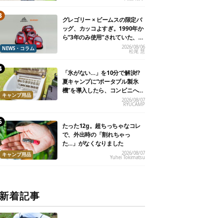
グレゴリー × ビームスの限定バ
ッグ、カッコよすぎ。1990年か
ら“3年のみ使用”されていた、紫
タグが復活
2026/08/06
NEWS・コラム
松尾 慧
「氷がない…」を10分で解決!?
夏キャンプに“ポータブル製氷
機”を導入したら、コンビニへ走
キャンプ用品
る必要がなくなった
2026/08/07
RYUCAMP
たった12g。超ちっちゃなコレ
で、外出時の「割れちゃっ
た…」がなくなりました
2026/08/07
キャンプ用品
Yuhei Tokimatsu
新着記事