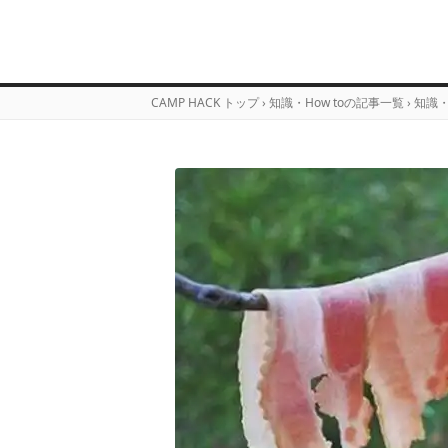
CAMP HACK トップ
›
知識・How toの記事一覧
›
知識