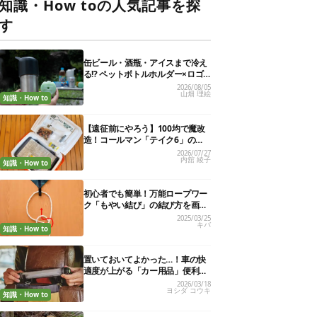
知識・How toの人気記事を探
す
缶ビール・酒瓶・アイスまで冷え
る!? ペットボトルホルダー×ロゴ
ス保冷剤が夏の最強コンビだった
2026/08/05
山畑 理絵
知識・How to
【遠征前にやろう】100均で魔改
造！コールマン「テイク6」の使
い勝手を“倍の倍”にする裏ワザ6連
2026/07/27
内舘 綾子
発
知識・How to
初心者でも簡単！万能ロープワー
ク「もやい結び」の結び方を画像
で解説
2025/03/25
キバ
知識・How to
置いておいてよかった…！車の快
適度が上がる「カー用品」便利グ
ッズ27選
2026/03/18
ヨシダ コウキ
知識・How to