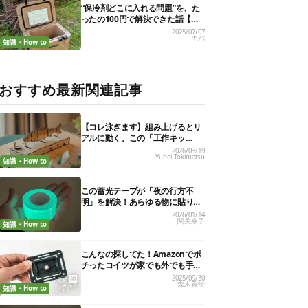
“保冷剤どこに入れる問題”を、た
ったの100円で解決できた話【超
簡単DIY】
2025/07/07
キバ
知識・How to
おすすめ最新関連記事
【コレ泳ぎます】組み上げるとリ
アルに動く。この「工作キッ
ト」、インテリアにもいいんです
2026/03/19
Yuhei Tokimatsu
知識・How to
この蓄光テープが「夜の行方不
明」を解決！あらゆる物に貼りま
くり、効果を実証してみた
2026/01/14
関美奈子
知識・How to
こんなの探してた！Amazonでポ
チったコイツが家でも外でも手放
せない相棒を作ってくれました
2025/09/30
森木香蛍
【私的神アイテム】
知識・How to