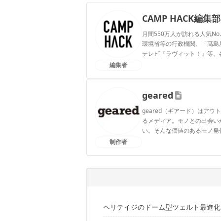
CAMP HACK編集部
月間550万人が訪れる人気No
環境省等の行政機関、「髙島屋」
テレビ『ラヴィット！』等、
編集者
CAMP HACK編集部のプ
geared
geared（ギアード）はア
るメディア。モノとの出会い
い。そんな価値のあるモノ発
制作者
gearedのプロフィール
ヘリテイジのドーム型ツェルト最進化形