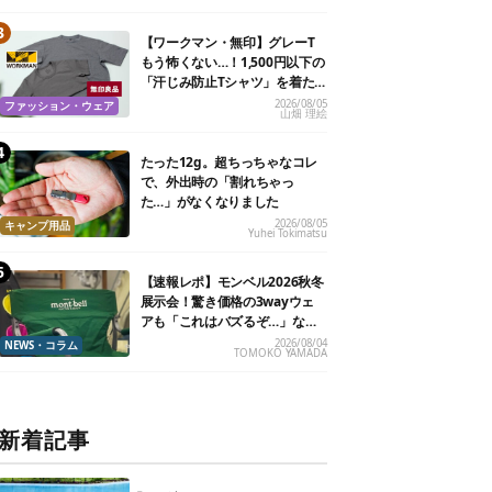
【ワークマン・無印】グレーT
もう怖くない…！1,500円以下の
「汗じみ防止Tシャツ」を着た
ら期待以上だった
2026/08/05
ファッション・ウェア
山畑 理絵
たった12g。超ちっちゃなコレ
で、外出時の「割れちゃっ
た…」がなくなりました
2026/08/05
キャンプ用品
Yuhei Tokimatsu
【速報レポ】モンベル2026秋冬
展示会！驚き価格の3wayウェ
アも「これはバズるぞ…」な新
作10選
2026/08/04
NEWS・コラム
TOMOKO YAMADA
新着記事