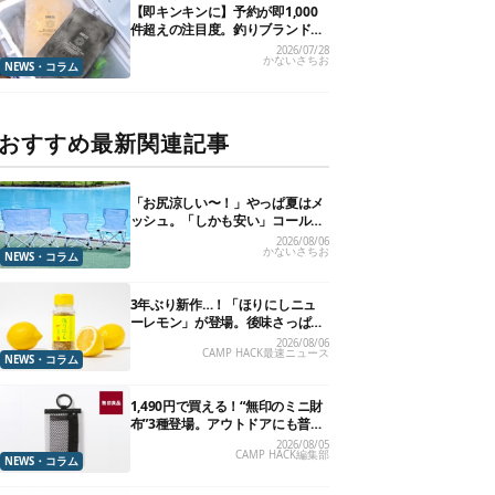
【即キンキンに】予約が即1,000
件超えの注目度。釣りブランドの
新作「チタン＋ステンレスの保冷
2026/07/28
かないさちお
剤」が再販開始
NEWS・コラム
おすすめ最新関連記事
「お尻涼しい〜！」やっぱ夏はメ
ッシュ。「しかも安い」コールマ
ン今年の新作は、カラーもさわや
2026/08/06
かないさちお
かです
NEWS・コラム
3年ぶり新作…！「ほりにしニュ
ーレモン」が登場。後味さっぱり
の万能スパイス！【8月21日発
2026/08/06
CAMP HACK最速ニュース
売】
NEWS・コラム
1,490円で買える！“無印のミニ財
布”3種登場。アウトドアにも普段
使いにもいいかも
2026/08/05
CAMP HACK編集部
NEWS・コラム