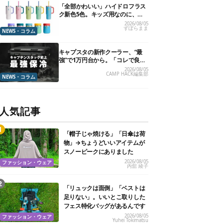
「全部かわいい」ハイドロフラス
ク新色5色。キッズ用なのに、大
人が欲しくなりました
2026/08/05
ずぼらまま
NEWS・コラム
キャプスタの新作クーラー、“最
強”で1万円台から。「コレで良い
んだよ」の嵐
2026/08/05
CAMP HACK編集部
NEWS・コラム
人気記事
「帽子じゃ焼ける」「日傘は荷
物」→ちょうどいいアイテムが
スノーピークにありました
2026/08/05
ファッション・ウェア
内舘 綾子
「リュックは面倒」「ベストは
足りない」。いいとこ取りした
フェス特化バッグがあるんです
2026/08/05
ファッション・ウェア
Yuhei Tokimatsu