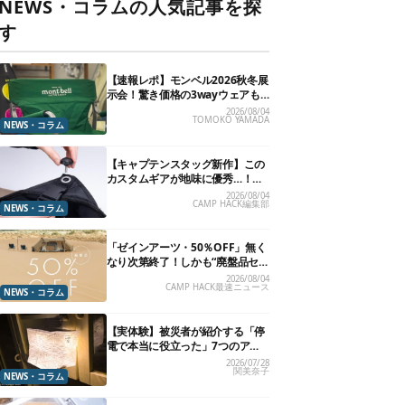
NEWS・コラムの人気記事を探
す
【速報レポ】モンベル2026秋冬展
示会！驚き価格の3wayウェアも
「これはバズるぞ…」な新作10選
2026/08/04
TOMOKO YAMADA
NEWS・コラム
【キャプテンスタッグ新作】この
カスタムギアが地味に優秀…！
「置き場所が増える」「荷物が落
2026/08/04
CAMP HACK編集部
ちない」
NEWS・コラム
「ゼインアーツ・50％OFF」無く
なり次第終了！しかも“廃盤品セ
ール”なので、二度と買えないか
2026/08/04
CAMP HACK最速ニュース
も【8月4日から】
NEWS・コラム
【実体験】被災者が紹介する「停
電で本当に役立った」7つのアウ
トドアギア
2026/07/28
関美奈子
NEWS・コラム