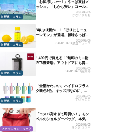
「お尻涼しい〜！」やっぱ夏はメ
ッシュ。「しかも安い」コールマ
ン今年の新作は、カラーもさわや
2026/08/06
かないさちお
かです
NEWS・コラム
3年ぶり新作…！「ほりにしニュ
ーレモン」が登場。後味さっぱり
の万能スパイス！【8月21日発
2026/08/06
CAMP HACK最速ニュース
売】
NEWS・コラム
1,490円で買える！“無印のミニ財
布”3種登場。アウトドアにも普段
使いにもいいかも
2026/08/05
CAMP HACK編集部
NEWS・コラム
「全部かわいい」ハイドロフラス
ク新色5色。キッズ用なのに、大
人が欲しくなりました
2026/08/05
ずぼらまま
NEWS・コラム
「コスパ高すぎて即買い！」モン
ベルのショルダーバッグ、本気で
おすすめしたい7選
2026/08/05
ヨシダ コウキ
ファッション・ウェア