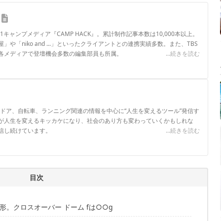
.1キャンプメディア『CAMP HACK』。累計制作記事本数は10,000本以上。
や「niko and ...」といったクライアントとの連携実績多数。また、TBS
各メディアで登壇機会多数の編集部員も所属。
...続きを読む
ロフィール
ウトドア、自転車、ランニング関連の情報を中心に“人生を変えるツール”発信す
が人生を変えるキッカケになり、社会のあり方も変わっていくかもしれな
信し続けています。
...続きを読む
目次
。クロスオーバー ドーム fは○○g