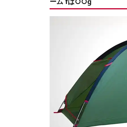
ーム fは○○g