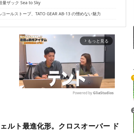
ック Sea to Sky
ルストーブ、TATO GEAR AB-13 の憎めない魅力
もっと見る
arrow_forward_ios
Powered by 
GliaStudios
Mute
ェルト最進化形。クロスオーバー ド