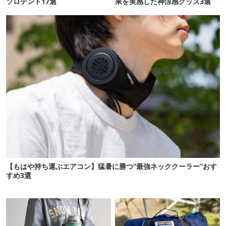
ソロテント17選
果を実感した神涼感グッズ3選
【もはや持ち運ぶエアコン】猛暑に勝つ“最強ネッククーラー”おす
すめ3選