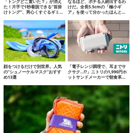
「トングどこ置いた？」が消え
なるほど、ポチる人続出するわ
た！片手で1秒着脱できる“首掛
けだ。全長5.5cmの「極小ギ
けトング”、男心くすぐるギミッ
ア」を使って分かったほんとの
クが最高だった
魅力
顔をつけるだけで別世界。人気
「電子レンジ調理で、耳までサ
の“シュノーケルマスク”おすす
クサク…!?」ニトリの1,990円ホ
め13選
ットサンドメーカーで朝食革命
が起きた