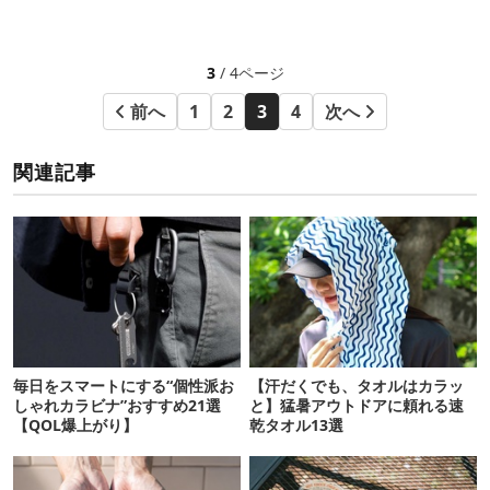
3
/ 4ページ
前へ
1
2
3
4
次へ
関連記事
毎日をスマートにする“個性派お
【汗だくでも、タオルはカラッ
しゃれカラビナ”おすすめ21選
と】猛暑アウトドアに頼れる速
【QOL爆上がり】
乾タオル13選