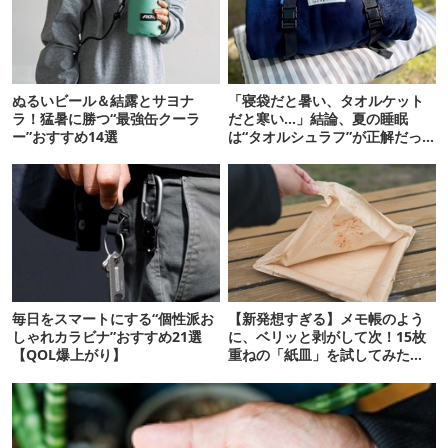
ぬるいビール＆結露とサヨナ
「寝袋だと暑い、タオルケット
ラ！猛暑に勝つ“最強缶クーラ
だと寒い…」結論、夏の睡眠
ー”おすすめ14選
は“タオルシュラフ”が正解だっ
た
毎日をスマートにする“個性派お
【新発想すぎる】メモ帳のよう
しゃれカラビナ”おすすめ21選
に、ベリッと剥がして次！15枚
【QOL爆上がり】
重ねの「紙皿」を試してみた
ら…