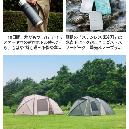
「10日間、氷がもつ…?!」アイリ
話題の「ステンレス保冷剤」は
スオーヤマの新作ボトル使った
氷点下パック超え？ロゴス・ス
ら、もはや“持ち運べる保冷庫
ノーピーク・爆売れノーブラン
級”で震えた
ド品を比べてみた