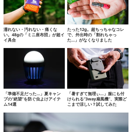
濡れない・汚れない・痛くな
たった12g。超ちっちゃなコレ
い。48gの「ミニ座布団」が超イ
で、外出時の「割れちゃっ
イ具合
た…」がなくなりました
「準備不足だった…」夏キャン
「暑すぎて無理ぃ…」服にも付
プの“絶望”を防ぐ虫よけアイテ
けられる“3way扇風機”、実際ど
ム14選
こまで涼しい？試してみた