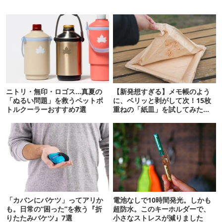
ニトリ・無印・ロゴス…真夏の
【新発想すぎる】メモ帳のよう
「ぬるい問題」を救うペットボ
に、ベリッと剥がして次！15枚
トルクーラーおすすめ7選
重ねの「紙皿」を試してみた
ら…
「カバンにバケツ」ってアリか
電池なしで10時間発光。しかも
も。日常の“困った”を救う『折
超防水。このキーホルダーで、
りたたみバケツ』7選
小さなストレスが減りました