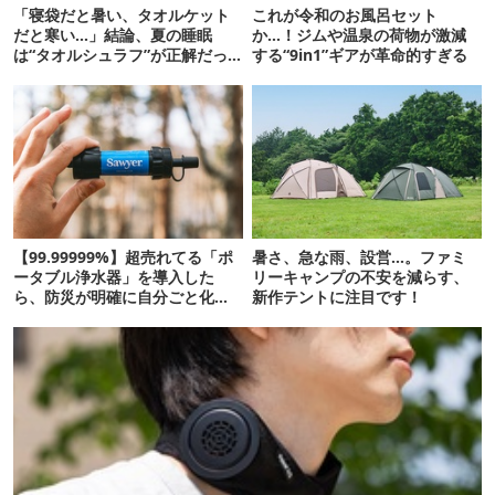
「寝袋だと暑い、タオルケット
これが令和のお風呂セット
だと寒い…」結論、夏の睡眠
か…！ジムや温泉の荷物が激減
は“タオルシュラフ”が正解だっ
する“9in1”ギアが革命的すぎる
た
【99.99999%】超売れてる「ポ
暑さ、急な雨、設営…。ファミ
ータブル浄水器」を導入した
リーキャンプの不安を減らす、
ら、防災が明確に自分ごと化し
新作テントに注目です！
た