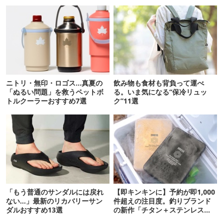
ニトリ・無印・ロゴス…真夏の
飲み物も食材も背負って運べ
「ぬるい問題」を救うペットボ
る。いま気になる“保冷リュッ
トルクーラーおすすめ7選
ク”11選
「もう普通のサンダルには戻れ
【即キンキンに】予約が即1,000
ない…」最新のリカバリーサン
件超えの注目度。釣りブランド
ダルおすすめ13選
の新作「チタン＋ステンレスの
保冷剤」が再販開始