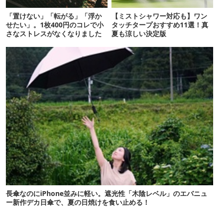
「置けない」「転がる」「浮か
【ミストシャワー対応も】ワン
せたい」。1枚400円のコレで小
タッチタープおすすめ11選！真
さなストレスがなくなりました
夏も涼しい決定版
長傘なのにiPhone並みに軽い。遮光性「木陰レベル」のエバニュ
ー新作デカ日傘で、夏の日焼けを食い止める！