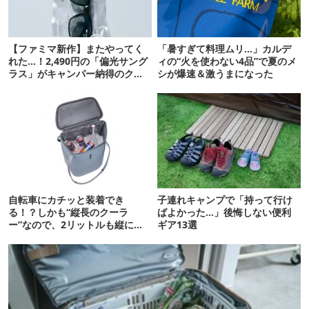
【ファミマ新作】またやってく
「暑すぎて料理ムリ…」カルデ
れた…！2,490円の「偏光サング
ィの“火を使わない4品”で夏のメ
ラス」がキャンパー納得のクオ
シが爆速＆激うまになった
リティ
自転車にカチッと装着でき
子連れキャンプで「持って行け
る！？しかも“縦長のクーラ
ばよかった…」後悔しない便利
ー”なので、2リットルも縦に入
ギア13選
ります【THULE新作】