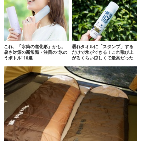
これ、「水筒の進化形」かも。
濡れタオルに「スタンプ」する
暑さ対策の新常識・注目の“氷の
だけで氷ができる！これ飛び上
うボトル”10選
がるくらい涼しくて最高だった