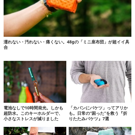
濡れない・汚れない・痛くない。48gの「ミニ座布団」が超イイ具
合
電池なしで10時間発光。しかも
「カバンにバケツ」ってアリか
超防水。このキーホルダーで、
も。日常の“困った”を救う『折
小さなストレスが減りました
りたたみバケツ』7選