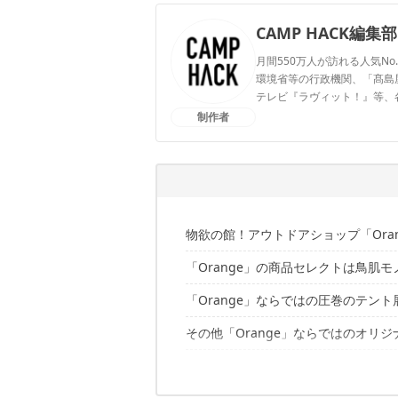
CAMP HACK編集部
月間550万人が訪れる人気No
環境省等の行政機関、「髙島屋」
テレビ『ラヴィット！』等、
制作者
CAMP HACK編集部のプ
物欲の館！アウトドアショップ「Oran
「Orange」の商品セレクトは鳥肌モ
「Orange」ならではの圧巻のテント
その他「Orange」ならではのオリジ
和歌山でキャンプするなら「Orang
お客さんと一緒にアウトドアを楽しむ
手厚い＆確かなサービス