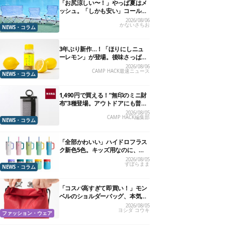
「お尻涼しい〜！」やっぱ夏はメ
ッシュ。「しかも安い」コールマ
ン今年の新作は、カラーもさわや
2026/08/06
かないさちお
かです
NEWS・コラム
3年ぶり新作…！「ほりにしニュ
ーレモン」が登場。後味さっぱり
の万能スパイス！【8月21日発
2026/08/06
CAMP HACK最速ニュース
売】
NEWS・コラム
1,490円で買える！“無印のミニ財
布”3種登場。アウトドアにも普段
使いにもいいかも
2026/08/05
CAMP HACK編集部
NEWS・コラム
「全部かわいい」ハイドロフラス
ク新色5色。キッズ用なのに、大
人が欲しくなりました
2026/08/05
ずぼらまま
NEWS・コラム
「コスパ高すぎて即買い！」モン
ベルのショルダーバッグ、本気で
おすすめしたい7選
2026/08/05
ヨシダ コウキ
ファッション・ウェア