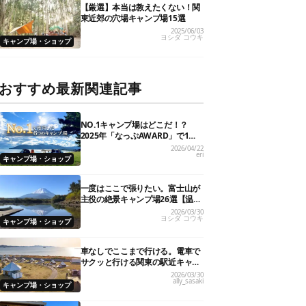
【厳選】本当は教えたくない！関
東近郊の穴場キャンプ場15選
2025/06/03
ヨシダ コウキ
キャンプ場・ショップ
おすすめ最新関連記事
NO.1キャンプ場はどこだ！？
2025年「なっぷAWARD」で1位
を獲得した人気6施設を大発表
2026/04/22
eri
キャンプ場・ショップ
一度はここで張りたい。富士山が
主役の絶景キャンプ場26選【温泉
や初心者向けまで】
2026/03/30
ヨシダ コウキ
キャンプ場・ショップ
車なしでここまで行ける。電車で
サクッと行ける関東の駅近キャン
プ場18選
2026/03/30
ally_sasaki
キャンプ場・ショップ