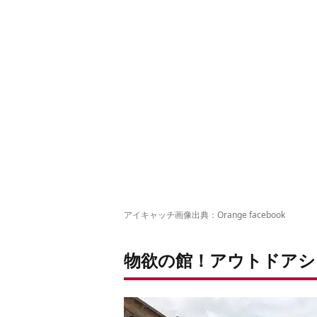
アウトドアショップ「Orange」
アパレルも充実
関西近郊でキャンプするなら
アイキャッチ画像出典：
Orange facebook
物欲の館！アウトドアショ