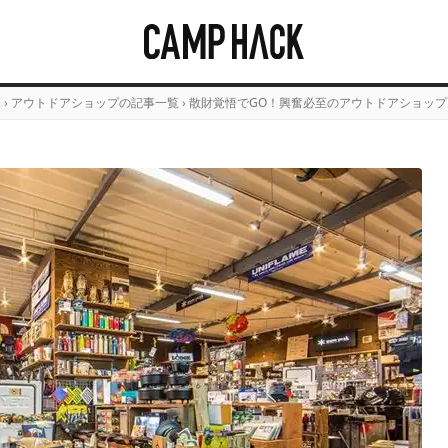
覧
›
アウトドアショップの記事一覧
›
散財覚悟でGO！興奮必至のアウトドアショップ「