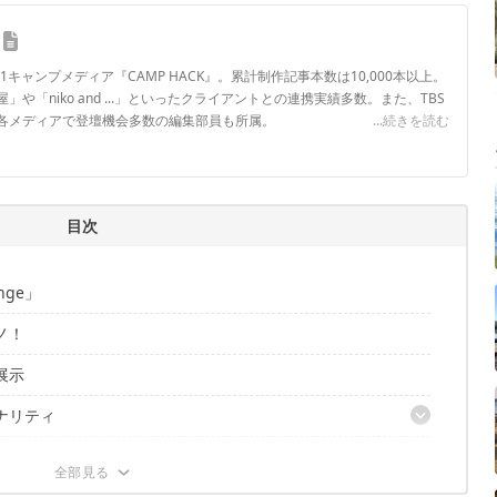
.1キャンプメディア『CAMP HACK』。累計制作記事本数は10,000本以上。
や「niko and ...」といったクライアントとの連携実績多数。また、TBS
各メディアで登壇機会多数の編集部員も所属。
...続きを読む
ロフィール
目次
ge」
ノ！
展示
ナリティ
e」に寄ってみよう
スタンス