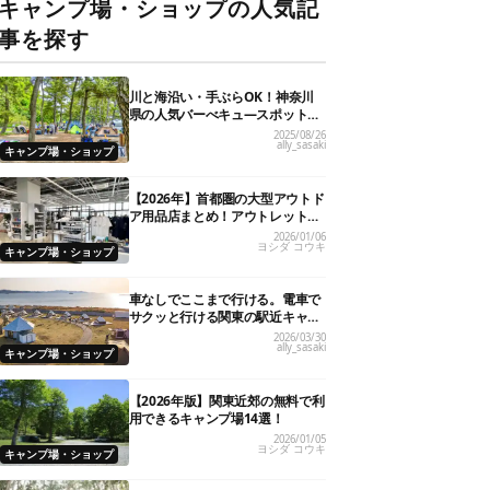
キャンプ場・ショップの人気記
事を探す
川と海沿い・手ぶらOK！神奈川
県の人気バーべキュ―スポット20
選
2025/08/26
ally_sasaki
キャンプ場・ショップ
【2026年】首都圏の大型アウトド
ア用品店まとめ！アウトレット情
報も
2026/01/06
ヨシダ コウキ
キャンプ場・ショップ
車なしでここまで行ける。電車で
サクッと行ける関東の駅近キャン
プ場18選
2026/03/30
ally_sasaki
キャンプ場・ショップ
【2026年版】関東近郊の無料で利
用できるキャンプ場14選！
2026/01/05
ヨシダ コウキ
キャンプ場・ショップ