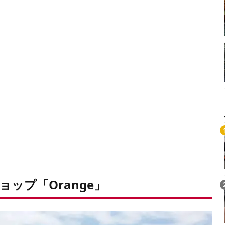
Loaded
:
/
Unmute
5.26%
ップ「Orange」