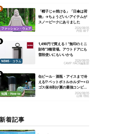
「帽子じゃ焼ける」「日傘は荷
物」→ちょうどいいアイテムが
スノーピークにありました
2026/08/05
ファッション・ウェア
内舘 綾子
1,490円で買える！“無印のミニ
財布”3種登場。アウトドアにも
普段使いにもいいかも
2026/08/05
NEWS・コラム
CAMP HACK編集部
缶ビール・酒瓶・アイスまで冷
える!? ペットボトルホルダー×ロ
ゴス保冷剤が夏の最強コンビだ
った
2026/08/05
知識・How to
山畑 理絵
新着記事