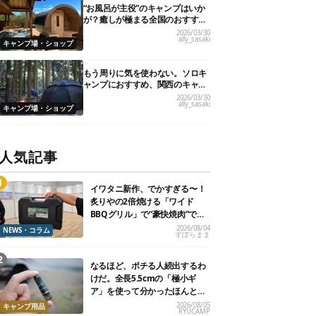
“お風呂が主役”のキャンプはいか
が？癒しが極まる全国のおすすめ
キャンプ場10選！
2026/03/30
ally_sasaki
キャンプ場・ショップ
もう周りに気を使わない。ソロキ
ャンプにおすすめ、関西のキャン
プ場21選
2026/03/30
ally_sasaki
キャンプ場・ショップ
人気記事
イワタニ新作、でかすぎる〜！
炙りやの2倍焼ける「ワイド
BBQグリル」で“豪快焼肉”でき
るよ【再販開始】
2026/08/04
NEWS・コラム
ずぼらまま
なるほど、ポチる人続出するわ
けだ。全長5.5cmの「極小ギ
ア」を使って分かったほんとの
魅力
2026/08/05
キャンプ用品
RYUCAMP