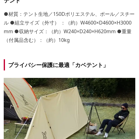
テント
●材質：テント生地／150Dポリエステル、ポール／スチー
ル ●組立サイズ（外寸） ：（約）W4600×D4600×H3000
mm ●収納サイズ：（約）W240×D240×H620mm ●重量
（付属品含む）：（約）10kg
プライバシー保護に最適「カベテント」