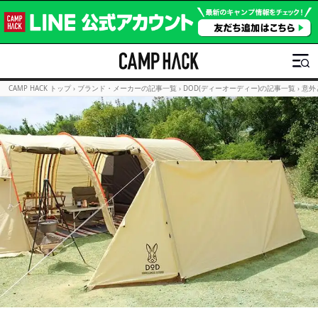
CAMP HACK トップ
›
ブランド・メーカーの記事一覧
›
DOD(ディーオーディー)の記事一覧
›
意外