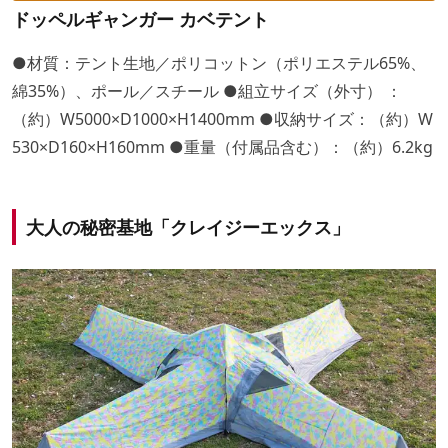
ドッペルギャンガー カベテント
●材質：テント生地／ポリコットン（ポリエステル65%、
綿35%）、ポール／スチール ●組立サイズ（外寸） ：
（約）W5000×D1000×H1400mm ●収納サイズ：（約）W
530×D160×H160mm ●重量（付属品含む）：（約）6.2kg
大人の秘密基地「クレイジーエックス」