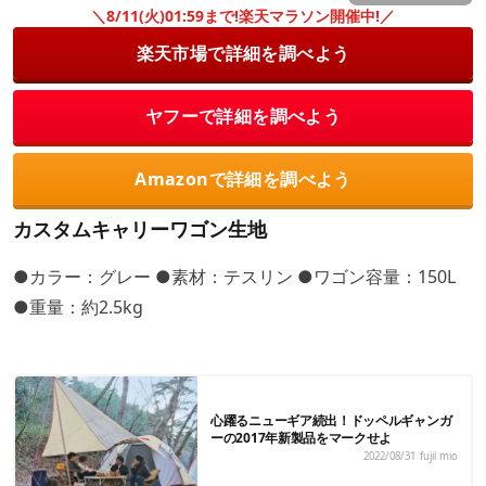
＼8/11(火)01:59まで!楽天マラソン開催中!／
楽天市場で詳細を調べよう
ヤフーで詳細を調べよう
Amazonで詳細を調べよう
カスタムキャリーワゴン生地
●カラー：グレー ●素材：テスリン ●ワゴン容量：150L
●重量：約2.5kg
心躍るニューギア続出！ドッペルギャンガ
ーの2017年新製品をマークせよ
2022/08/31
fujii mio