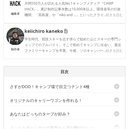
月間550万人が訪れる人気No.1キャンプメディア『CAMP
HACK』。累計制作記事本数は10,000本以上。環境省等の行政
編集者
機関、「髙島屋」や「niko and ...」といったクライアントとの
...続きを読む
連携実績多数。また、TBSテレビ『ラヴィット！』等、各メデ
ィアで登壇機会多数の編集部員も所属。
keiichiro kaneko
CAMP HACK編集部のプロフィール
学生時代、競技スキーを志す傍らで始めた山とスキーの専門シ
ョップでのアルバイト。そこで初めてキャンプに出会い、最近
制作者
ファミリーキャンプを卒業。今後、ソロキャンパーを目指す焚
...続きを読む
き火好き。
keiichiro kanekoのプロフィール
目次
さすがDOD！キャンプ場で目立つテント4種
ドキドキ感が期待できる「Hテント」
オリジナルのキャリーワゴンを作れる！
超シンプル構造で大容量「ビッグワンポールテント」
プライバシー保護に最適「カベテント」
色のカスタムは960通り「カスタムキャリーワゴン」
あなたはどっちのタープが好み？
大人の秘密基地「クレイジーエックス」
最高の昼寝を体験できる「さすらいタープ」
ドッペルギャンガーの新作から目が離せない！