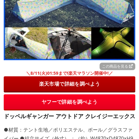
この商品を見る
＼8/11(火)01:59まで!楽天マラソン開催中!／
楽天市場で詳細を調べよう
ヤフーで詳細を調べよう
ドッペルギャンガー アウトドア クレイジーエックス
●材質：テント生地／ポリエステル、ポール／グラスファ
イバー ●組立サイズ（外寸） ：（約）W4870×D4870×H9