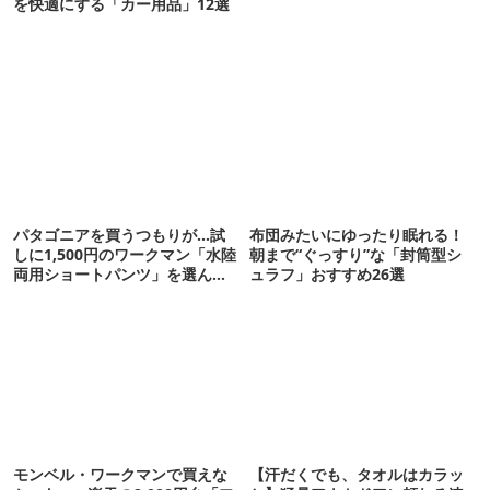
を快適にする「カー用品」12選
パタゴニアを買うつもりが…試
布団みたいにゆったり眠れる！
しに1,500円のワークマン「水陸
朝まで“ぐっすり”な「封筒型シ
両用ショートパンツ」を選んだ
ュラフ」おすすめ26選
ら大正解だった
モンベル・ワークマンで買えな
【汗だくでも、タオルはカラッ