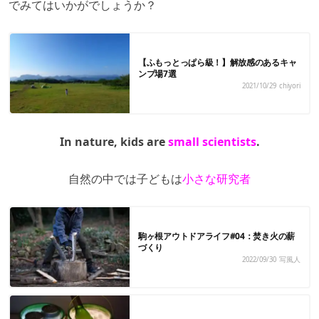
でみてはいかがでしょうか？
【ふもっとっぱら級！】解放感のあるキャ
ンプ場7選
2021/10/29
chiyori
In nature, kids are
small scientists
.
自然の中では子どもは
小さな研究者
駒ヶ根アウトドアライフ#04：焚き火の薪
づくり
2022/09/30
写風人