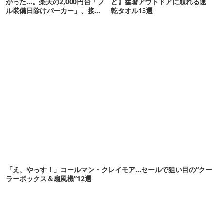
かった…。楽天の2,000円台「フ
と】猛暑アウトドアに頼れる速
ル装備日除けパーカー」、接触
乾タオル13選
冷感が想像以上だった
「え、やっす！」コールマン・クレイモア…セールで狙い目の“クー
ラーボックス＆扇風機”12選