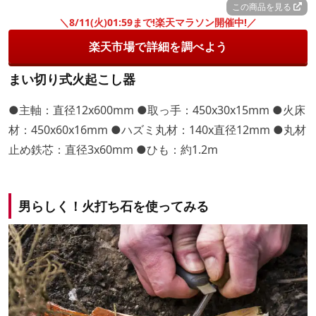
この商品を見る
＼8/11(火)01:59まで!楽天マラソン開催中!／
楽天市場で詳細を調べよう
まい切り式火起こし器
●主軸：直径12x600mm ●取っ手：450x30x15mm ●火床
材：450x60x16mm ●ハズミ丸材：140x直径12mm ●丸材
止め鉄芯：直径3x60mm ●ひも：約1.2m
男らしく！火打ち石を使ってみる