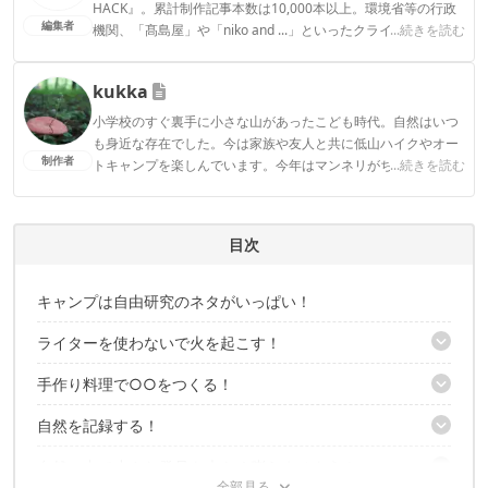
HACK』。累計制作記事本数は10,000本以上。環境省等の行政
編集者
機関、「髙島屋」や「niko and ...」といったクライアントとの
...続きを読む
連携実績多数。また、TBSテレビ『ラヴィット！』等、各メデ
ィアで登壇機会多数の編集部員も所属。
kukka
CAMP HACK編集部のプロフィール
小学校のすぐ裏手に小さな山があったこども時代。自然はいつ
も身近な存在でした。今は家族や友人と共に低山ハイクやオー
制作者
トキャンプを楽しんでいます。今年はマンネリがちなキャンプ
...続きを読む
飯を進化させたいです！
kukkaのプロフィール
目次
キャンプは自由研究のネタがいっぱい！
ライターを使わないで火を起こす！
手作り料理で○○をつくる！
原始体験！昔の人のやり方で火をつけてみる
男らしく！火打ち石を使ってみる
自然を記録する！
燻製キットから手作りにチャレンジ！
虫眼鏡を使って太陽の光を集めてみる
牛乳とお酢でカッテージチーズ作りにチャレンジ！
自然の中で小さな発見を大きく膨らませよう！
これぞ定番！天体観測