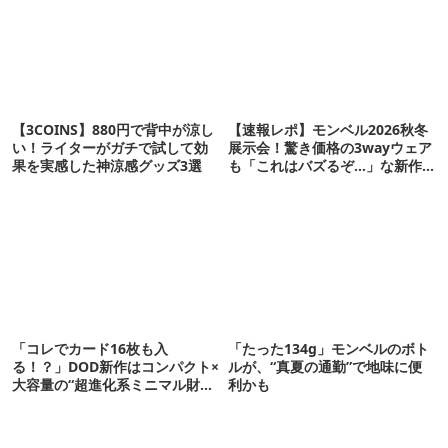
【3COINS】880円で背中が涼し
【速報レポ】モンベル2026秋冬
い！ライターがガチで試して効
展示会！驚き価格の3wayウェア
果を実感した神涼感グッズ3選
も「これはバズるぞ…」な新作
10選
「コレでカード16枚も入
「たった134g」モンベルのボト
る！？」DOD新作はコンパクト×
ルが、“真夏の通勤”で地味に便
大容量の“超進化系ミニマル財
利かも
布”だ！