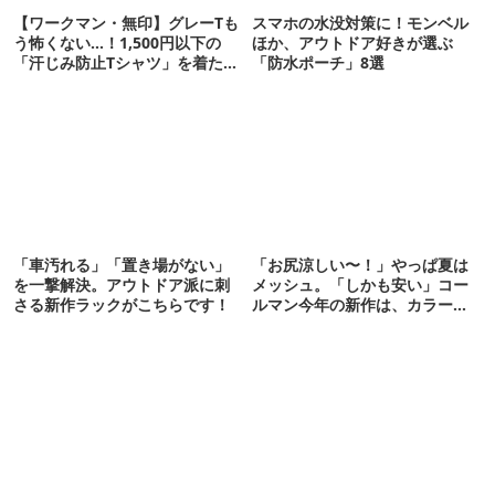
【ワークマン・無印】グレーTも
スマホの水没対策に！モンベル
う怖くない…！1,500円以下の
ほか、アウトドア好きが選ぶ
「汗じみ防止Tシャツ」を着たら
「防水ポーチ」8選
期待以上だった
「車汚れる」「置き場がない」
「お尻涼しい〜！」やっぱ夏は
を一撃解決。アウトドア派に刺
メッシュ。「しかも安い」コー
さる新作ラックがこちらです！
ルマン今年の新作は、カラーも
さわやかです