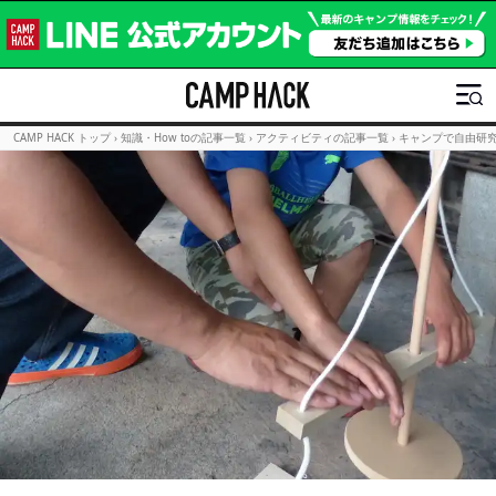
CAMP HACK トップ
›
知識・How toの記事一覧
›
アクティビティの記事一覧
›
キャンプで自由研