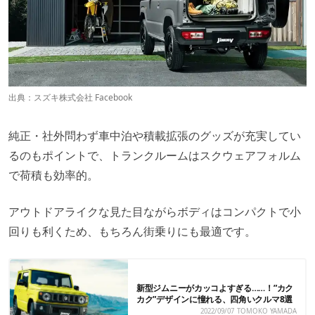
出典：
スズキ株式会社 Facebook
純正・社外問わず車中泊や積載拡張のグッズが充実してい
るのもポイントで、トランクルームはスクウェアフォルム
で荷積も効率的。
アウトドアライクな見た目ながらボディはコンパクトで小
回りも利くため、もちろん街乗りにも最適です。
新型ジムニーがカッコよすぎる……！”カク
カク”デザインに憧れる、四角いクルマ8選
2022/09/07
TOMOKO YAMADA