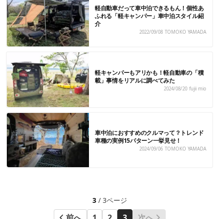
軽自動車だって車中泊できるもん！個性あ
ふれる「軽キャンパー」車中泊スタイル紹
介
2022/09/08
TOMOKO YAMADA
軽キャンパーもアリかも！軽自動車の「積
載」事情をリアルに調べてみた
2024/08/20
fujii mio
車中泊におすすめのクルマって？トレンド
車種の実例15パターン一挙見せ！
2024/09/06
TOMOKO YAMADA
3
/ 3ページ
前へ
1
2
3
次へ