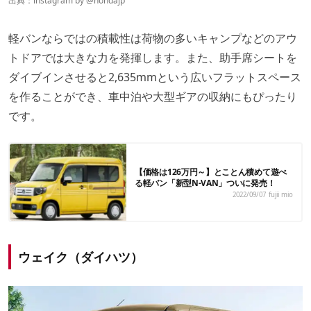
出典：instagram by @
hondajp
軽バンならではの積載性は荷物の多いキャンプなどのアウ
トドアでは大きな力を発揮します。また、助手席シートを
ダイブインさせると2,635mmという広いフラットスペース
を作ることができ、車中泊や大型ギアの収納にもぴったり
です。
【価格は126万円～】とことん積めて遊べ
る軽バン「新型N-VAN」ついに発売！
2022/09/07
fujii mio
ウェイク（ダイハツ）