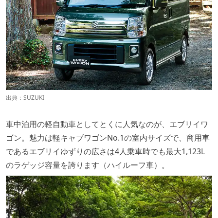
出典：
SUZUKI
車中泊用の軽自動車としてとくに人気なのが、エブリイワ
ゴン。魅力は軽キャブワゴンNo.1の室内サイズで、商用車
であるエブリイゆずりの広さは4人乗車時でも最大1,123L
のラゲッジ容量を誇ります（ハイルーフ車）。