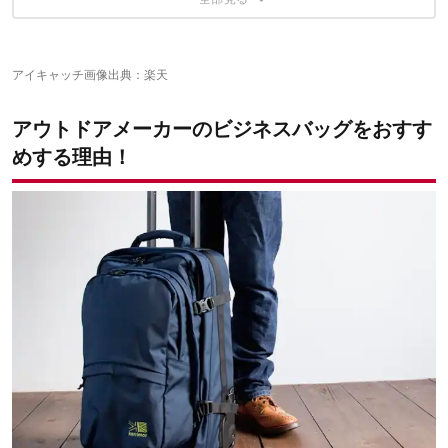
サブバッグも合わせると容量70L！ドッペルギャンガー フォルダ
スタイリッシュなデザインで背負い心地も楽々 アークテリク
ブルスーツケース
ス ブレード28
こちらの記事もおすすめ
スーツケースを背負うことが可能！ カリマー エアポートプロ
40！
アイキャッチ画像出典：
楽天
アウトドアメーカーのビジネスバッグをおすす
めする理由！