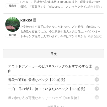
HACK』。累計制作記事本数は10,000本以上。環境省等の行政
編集者
機関、「髙島屋」や「niko and ...」といったクライアントとの
...続きを読む
連携実績多数。また、TBSテレビ『ラヴィット！』等、各メデ
ィアで登壇機会多数の編集部員も所属。
kukka
CAMP HACK編集部のプロフィール
小学校のすぐ裏手に小さな山があったこども時代。自然はいつ
も身近な存在でした。今は家族や友人と共に低山ハイクやオー
制作者
トキャンプを楽しんでいます。今年はマンネリがちなキャンプ
...続きを読む
飯を進化させたいです！
kukkaのプロフィール
目次
アウトドアメーカーのビジネスバッグをおすすめする理
由！
普段の通勤に最適なバッグ【20L前後】
オンでもオフでも使える！
大事なものをしっかり守る。
一泊二日の出張に持っていきたいバッグ【30L前後】
スリムなデザインで超軽量 ノースフェイス シャトルデイパック
背負うだけではない対応力
スリム
機内持ち込み可能なキャリーバッグ【40L前後】
コンパクトに折りたたむことも可能な モンベル トライパック
3way使えるので使い方は自分次第 グレゴリー カバートミッシ
30
ョン
オン・オフ問わず「使える」バッグの正解は？