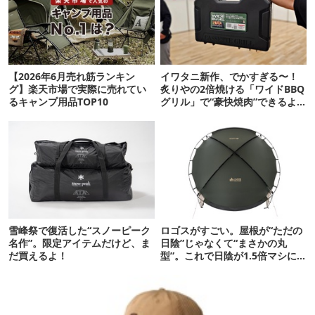
【2026年6月売れ筋ランキン
イワタニ新作、でかすぎる〜！
グ】楽天市場で実際に売れてい
炙りやの2倍焼ける「ワイドBBQ
るキャンプ用品TOP10
グリル」で“豪快焼肉”できるよ
【再販開始】
雪峰祭で復活した“スノーピーク
ロゴスがすごい。屋根が“ただの
名作”。限定アイテムだけど、ま
日陰”じゃなくて“まさかの丸
だ買えるよ！
型”。これで日陰が1.5倍マシに
なる新作タープです