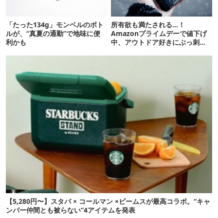
「たった134g」モンベルのボト
所有欲も満たされる…！
ルが、“真夏の通勤”で地味に便
Amazonプライムデーで値下げ
利かも
中、アウトドア好きにぶっ刺さ
る「便利ガジェット」8選
【5,280円〜】スタバ × コールマン ×ビームスが最高コラボ。“キャ
ンパー仲間とも被らない”4アイテムを発表