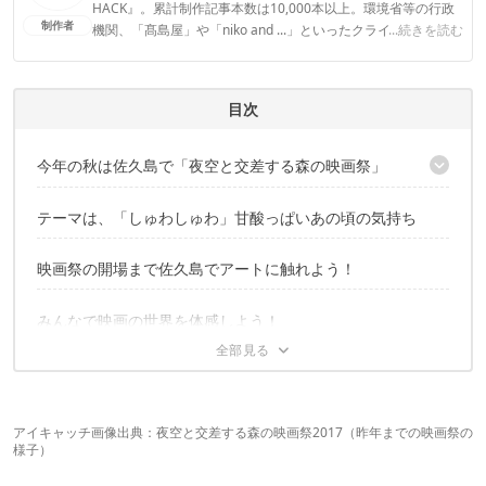
HACK』。累計制作記事本数は10,000本以上。環境省等の行政
制作者
機関、「髙島屋」や「niko and ...」といったクライアントとの
...続きを読む
連携実績多数。また、TBSテレビ『ラヴィット！』等、各メデ
ィアで登壇機会多数の編集部員も所属。
CAMP HACK編集部のプロフィール
目次
今年の秋は佐久島で「夜空と交差する森の映画祭」
初の離島！佐久島開催
テーマは、「しゅわしゅわ」甘酸っぱいあの頃の気持ち
映画祭の開場まで佐久島でアートに触れよう！
みんなで映画の世界を体感しよう！
アイキャッチ画像出典：
夜空と交差する森の映画祭2017
（
昨年までの
映画
祭の
様子）