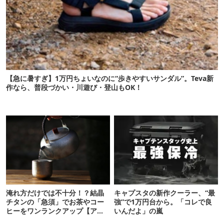
【急に暑すぎ】1万円ちょいなのに“歩きやすいサンダル”。Teva新
作なら、普段づかい・川遊び・登山もOK！
淹れ方だけでは不十分！？結晶
キャプスタの新作クーラー、“最
チタンの「急須」でお茶やコー
強”で1万円台から。「コレで良
ヒーをワンランクアップ【アウ
いんだよ」の嵐
トドアな暮らし】