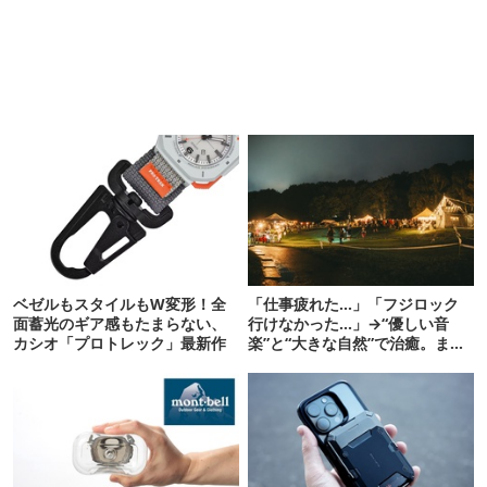
ベゼルもスタイルもW変形！全
「仕事疲れた…」「フジロック
面蓄光のギア感もたまらない、
行けなかった…」→“優しい音
カシオ「プロトレック」最新作
楽”と“大きな自然”で治癒。まだ
間に合います。