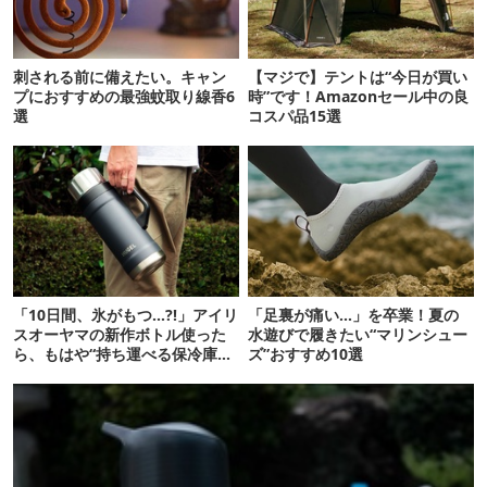
刺される前に備えたい。キャン
【マジで】テントは“今日が買い
プにおすすめの最強蚊取り線香6
時”です！Amazonセール中の良
選
コスパ品15選
「10日間、氷がもつ…?!」アイリ
「足裏が痛い…」を卒業！夏の
スオーヤマの新作ボトル使った
水遊びで履きたい“マリンシュー
ら、もはや“持ち運べる保冷庫
ズ”おすすめ10選
級”で震えた