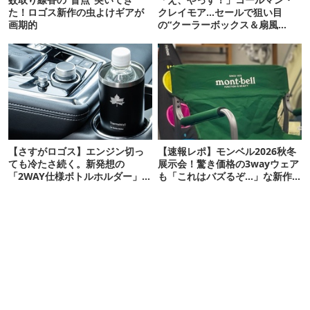
た！ロゴス新作の虫よけギアが
クレイモア…セールで狙い目
画期的
の“クーラーボックス＆扇風
機”12選
【さすがロゴス】エンジン切っ
【速報レポ】モンベル2026秋冬
ても冷たさ続く。新発想の
展示会！驚き価格の3wayウェア
「2WAY仕様ボトルホルダー」が
も「これはバズるぞ…」な新作
頼りになります
10選