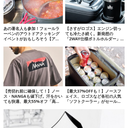
あの著名人も参加！フェールラ
【さすがロゴス】エンジン切っ
ーベンのアウトドアクッキング
ても冷たさ続く。新発想の
イベントがおもしろそう【アウ
「2WAY仕様ボトルホルダー」が
トドア通信.318】
頼りになります
【売切れ前に確保して！】ノー
【最大37%OFFも！】ノースフ
ス・NANGAも値下げ。汗をかい
ェイス、ロゴスなど各社の人気
ても快適、最大55%オフ「高機
「ソフトクーラー」がセール
能ウェア」10選
中！