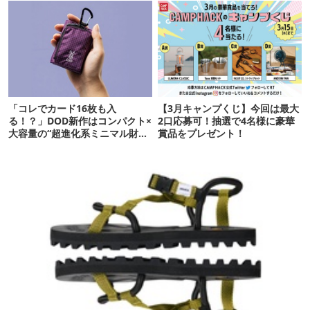
「コレでカード16枚も入
【3月キャンプくじ】今回は最大
る！？」DOD新作はコンパクト×
2口応募可！抽選で4名様に豪華
大容量の“超進化系ミニマル財
賞品をプレゼント！
布”だ！