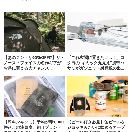
【あのテントが65%OFF!?】ザ・
「これ玄関に置きたい…！」コ
ノース・フェイスの名作ギアが
クヨの“ギミック丸見え”携帯ハ
お得に買える大チャンス！
サミがガジェット感満載の出来
栄え
【即キンキンに】予約が即1,000
【ビール好き必見】缶ビールを
件超えの注目度。釣りブランド
ジョッキみたいに飲めるオープ