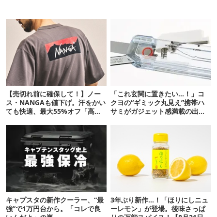
【売切れ前に確保して！】ノー
「これ玄関に置きたい…！」コ
ス・NANGAも値下げ。汗をかい
クヨの“ギミック丸見え”携帯ハ
ても快適、最大55%オフ「高機
サミがガジェット感満載の出来
能ウェア」10選
栄え
キャプスタの新作クーラー、“最
3年ぶり新作…！「ほりにしニュ
強”で1万円台から。「コレで良
ーレモン」が登場。後味さっぱ