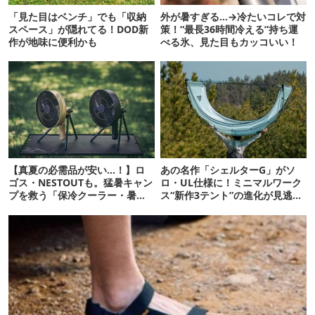
「見た目はベンチ」でも「収納
外が暑すぎる…→冷たいコレで対
スペース」が隠れてる！DOD新
策！“最長36時間冷える”持ち運
作が地味に便利かも
べる氷、見た目もカッコいい！
【真夏の必需品が安い…！】ロ
あの名作「シェルターG」がソ
ゴス・NESTOUTも。猛暑キャン
ロ・UL仕様に！ミニマルワーク
プを救う「保冷クーラー・暑さ
ス“新作3テント”の進化が見逃せ
対策ギア」12選
ない