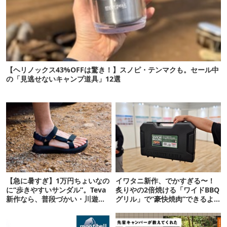
【ヘリノックス43%OFFは驚き！】スノピ・テンマクも。セール中
の「見逃せないキャンプ道具」12選
【急に暑すぎ】1万円ちょいなの
イワタニ新作、でかすぎる〜！
に“歩きやすいサンダル”。Teva
炙りやの2倍焼ける「ワイドBBQ
新作なら、普段づかい・川遊
グリル」で“豪快焼肉”できるよ
び・登山もOK！
【再販開始】