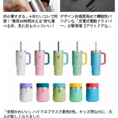
外が暑すぎる…→冷たいコレで対
デザイン好感度高めで機能性バ
策！“最長36時間冷える”持ち運
ツグンな「充電式電動ドライバ
べる氷、見た目もカッコいい！
ー」が新登場【アウトドアな暮
らし】
「全部かわいい」ハイドロフラスク新色5色。キッズ用なのに、大
人が欲しくなりました