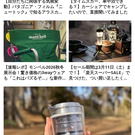
【自分たちに関係する気候変
【タイムズカー、車中泊でき
動】パタゴニア・フィルム『ニ
る？】カーシェアでキャンプし
ュートック』で知るアラスカの
たいので、直接聞いてみました
水害
【速報レポ】モンベル2026秋冬
【セール期間は3月11日（土）ま
展示会！驚き価格の3wayウェア
で！】「楽天スーパーSALE」で
も「これはバズるぞ…」な新作
見つけた、つい買い足したくな
10選
るランタン16選