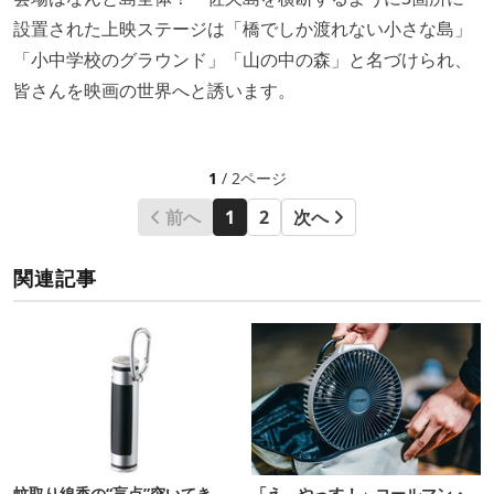
設置された上映ステージは「橋でしか渡れない小さな島」
「小中学校のグラウンド」「山の中の森」と名づけられ、
皆さんを映画の世界へと誘います。
1
/ 2ページ
前へ
1
2
次へ
関連記事
蚊取り線香の“盲点”突いてき
「え、やっす！」コールマン・