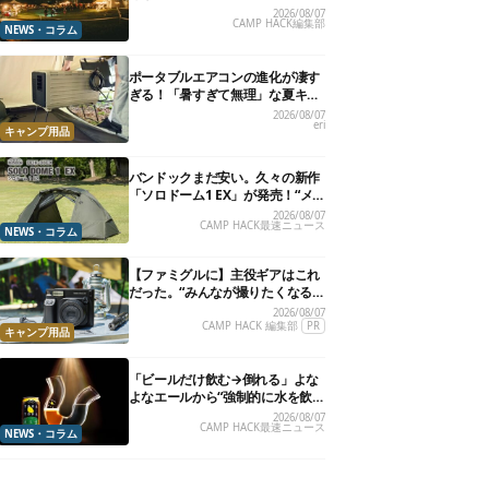
楽”と“大きな自然”で治癒。まだ間
2026/08/07
CAMP HACK編集部
に合います。
NEWS・コラム
ポータブルエアコンの進化が凄す
ぎる！「暑すぎて無理」な夏キャ
ンプを激変させる最新5選
2026/08/07
eri
キャンプ用品
バンドックまだ安い。久々の新作
「ソロドーム1 EX」が発売！“メ
ッシュインナー”だけでも使える
2026/08/07
CAMP HACK最速ニュース
よ【防災も◎】
NEWS・コラム
【ファミグルに】主役ギアはこれ
だった。“みんなが撮りたくなる
カメラ”が楽しすぎる！
2026/08/07
CAMP HACK 編集部
PR
キャンプ用品
「ビールだけ飲む→倒れる」よな
よなエールから“強制的に水を飲
まされる”グラスが発売
2026/08/07
CAMP HACK最速ニュース
NEWS・コラム