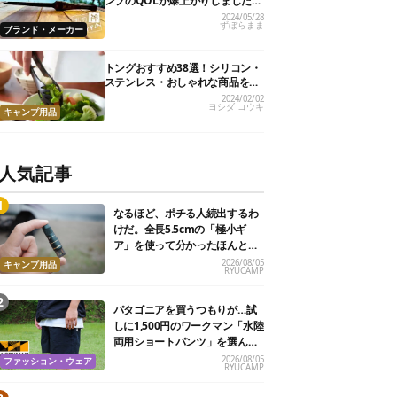
ンプのQOLが爆上がりしました
【私的神アイテム】
2024/05/28
ずぼらまま
ブランド・メーカー
トングおすすめ38選！シリコン・
ステンレス・おしゃれな商品を紹
介
2024/02/02
ヨシダ コウキ
キャンプ用品
人気記事
なるほど、ポチる人続出するわ
けだ。全長5.5cmの「極小ギ
ア」を使って分かったほんとの
魅力
2026/08/05
キャンプ用品
RYUCAMP
パタゴニアを買うつもりが…試
しに1,500円のワークマン「水陸
両用ショートパンツ」を選んだ
ら大正解だった
2026/08/05
ファッション・ウェア
RYUCAMP