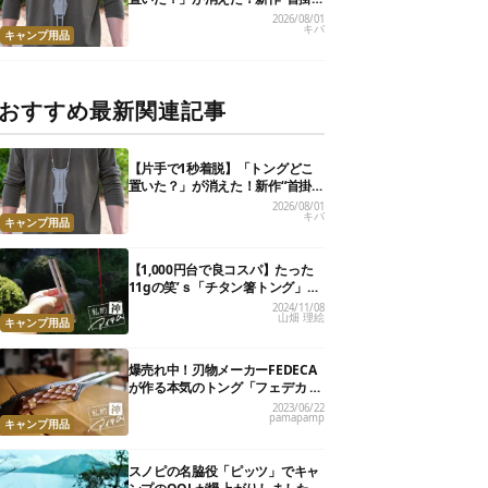
けトング”、男心くすぐるギミッ
2026/08/01
キバ
クが最高だった
キャンプ用品
おすすめ最新関連記事
【片手で1秒着脱】「トングどこ
置いた？」が消えた！新作“首掛
けトング”、男心くすぐるギミッ
2026/08/01
キバ
クが最高だった
キャンプ用品
【1,000円台で良コスパ】たった
11gの笑’ｓ「チタン箸トング」
が、キャンプ飯のストレスを解消
2024/11/08
山畑 理絵
してくれました
キャンプ用品
爆売れ中！刃物メーカーFEDECA
が作る本気のトング「フェデカ ク
レバートング」【私的神アイテ
2023/06/22
pamapamp
ム】
キャンプ用品
スノピの名脇役「ピッツ」でキャ