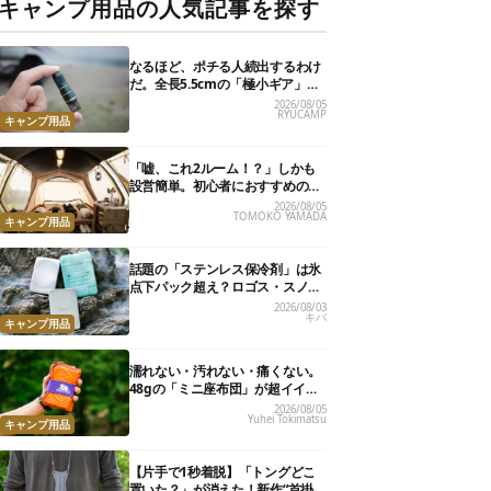
キャンプ用品の人気記事を探す
なるほど、ポチる人続出するわけ
だ。全長5.5cmの「極小ギア」を
使って分かったほんとの魅力
2026/08/05
RYUCAMP
キャンプ用品
「嘘、これ2ルーム！？」しかも
設営簡単。初心者におすすめの最
新“おしゃれ広々テント”7選
2026/08/05
TOMOKO YAMADA
キャンプ用品
話題の「ステンレス保冷剤」は氷
点下パック超え？ロゴス・スノー
ピーク・爆売れノーブランド品を
2026/08/03
キバ
比べてみた
キャンプ用品
濡れない・汚れない・痛くない。
48gの「ミニ座布団」が超イイ具
合
2026/08/05
Yuhei Tokimatsu
キャンプ用品
【片手で1秒着脱】「トングどこ
置いた？」が消えた！新作“首掛