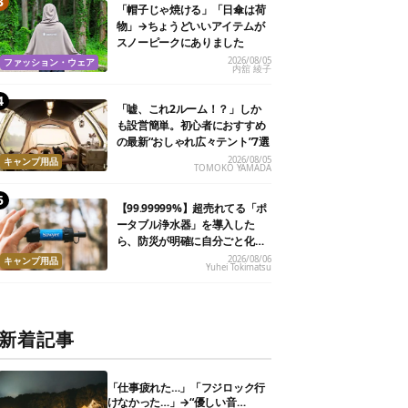
「帽子じゃ焼ける」「日傘は荷
物」→ちょうどいいアイテムが
スノーピークにありました
2026/08/05
ファッション・ウェア
内舘 綾子
「嘘、これ2ルーム！？」しか
も設営簡単。初心者におすすめ
の最新“おしゃれ広々テント”7選
2026/08/05
キャンプ用品
TOMOKO YAMADA
【99.99999%】超売れてる「ポ
ータブル浄水器」を導入した
ら、防災が明確に自分ごと化し
た
2026/08/06
キャンプ用品
Yuhei Tokimatsu
新着記事
「仕事疲れた…」「フジロック行
けなかった…」→“優しい音