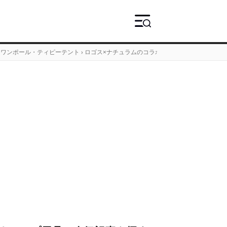
ワンポール・ティピーテント
›
ロゴス×ナチュラムのコラボテント「2ルームTepee