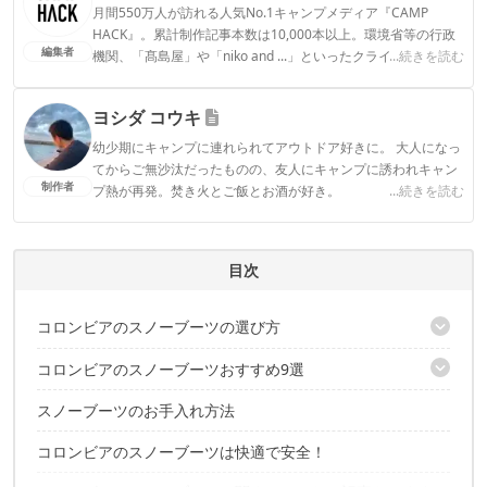
月間550万人が訪れる人気No.1キャンプメディア『CAMP
HACK』。累計制作記事本数は10,000本以上。環境省等の行政
編集者
機関、「髙島屋」や「niko and ...」といったクライアントとの
...続きを読む
連携実績多数。また、TBSテレビ『ラヴィット！』等、各メデ
ィアで登壇機会多数の編集部員も所属。
ヨシダ コウキ
CAMP HACK編集部のプロフィール
幼少期にキャンプに連れられてアウトドア好きに。 大人になっ
てからご無沙汰だったものの、友人にキャンプに誘われキャン
制作者
プ熱が再発。焚き火とご飯とお酒が好き。
...続きを読む
ヨシダ コウキのプロフィール
目次
コロンビアのスノーブーツの選び方
コロンビアのスノーブーツおすすめ9選
ソール｜アークティックグリップが滑りにくい
防寒性｜オムニヒートインフィニティが暖かい
スノーブーツのお手入れ方法
ユニセックスのおすすめ4選
防水性｜大人用はすべて防水なので安心
レディースのおすすめ3選
サイズ感｜やや細め。0.5cmサイズアップも検討しよう
コロンビアのスノーブーツは快適で安全！
キッズのおすすめ2選