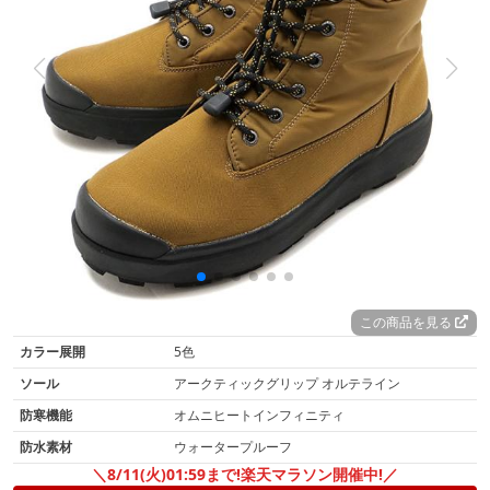
この商品を見る
カラー展開
5色
ソール
アークティックグリップ オルテライン
防寒機能
オムニヒートインフィニティ
防水素材
ウォータープルーフ
＼8/11(火)01:59まで!楽天マラソン開催中!／