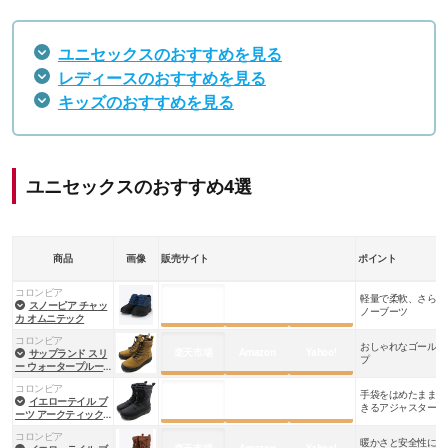
ユニセックスのおすすめを見る
レディースのおすすめを見る
キッズのおすすめを見る
ユニセックスのおすすめ4選
商品
画像
販売サイト
ポイント
コロンビア
軽量で柔軟、さらに
楽天市場
Amazon
Yahoo!
スノーピア チャッ
ノーブーツ
カ オムニテック
コロンビア
おしゃれなゴールド
楽天市場
Amazon
Yahoo!
サップランド スリ
プ
ー ウォータープルー
フ オムニヒートイン
コロンビア
フィニティ
手袋をはめたままで
楽天市場
Amazon
Yahoo!
イエローテイル ブ
きるアジャスター
ーツ アークティック
グリップ ウォーター
コロンビア
プルーフ オムニヒー
暖かさと安全性に優