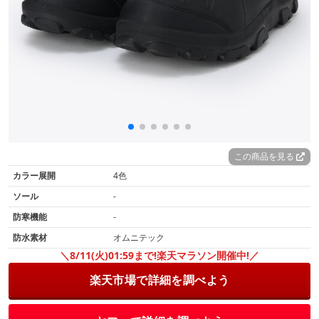
この商品を見る
カラー展開
4色
ソール
-
防寒機能
-
防水素材
オムニテック
＼8/11(火)01:59まで!楽天マラソン開催中!／
楽天市場で詳細を調べよう