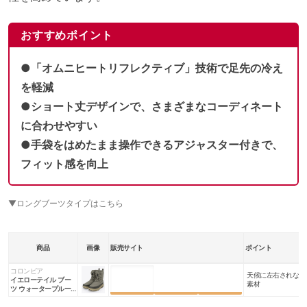
おすすめポイント
●「オムニヒートリフレクティブ」技術で足先の冷え
を軽減
●ショート丈デザインで、さまざまなコーディネート
に合わせやすい
●手袋をはめたまま操作できるアジャスター付きで、
フィット感を向上
▼ロングブーツタイプはこちら
商品
画像
販売サイト
ポイント
コロンビア
天候に左右されない
楽天市場
Amazon
Yahoo!
イエローテイル ブー
素材
ツ ウォータープルー
フ オムニヒート