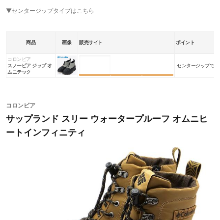
▼センタージップタイプはこちら
商品
画像
販売サイト
ポイント
コロンビア
楽天市場
Amazon
Yahoo!
スノーピア ジップ オ
センタージップで脱
ムニテック
コロンビア
サップランド スリー ウォータープルーフ オムニヒ
ートインフィニティ