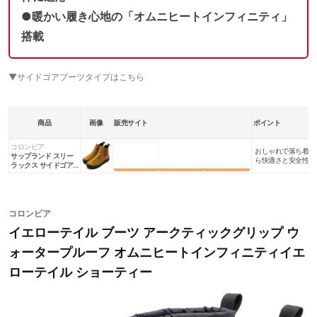
●暖かい履き心地の「オムニヒートインフィニティ」
搭載
▼サイドゴアブーツタイプはこちら
商品
画像
販売サイト
ポイント
コロンビア
おしゃれで落ち着き
楽天市場
Amazon
Yahoo!
サップランド スリー
ら快適さと安全性を
ラックス サイドゴア
ウォータープルーフ
オムニヒートインフィ
ニティ
コロンビア
イエローテイル ブーツ アークティックグリップ ウ
ォータープルーフ オムニヒートインフィニティイエ
ローテイル ショーティー