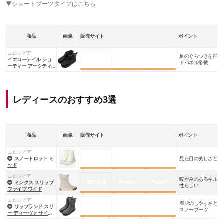
▼ショートブーツタイプはこちら
商品
画像
販売サイト
ポイント
コロンビア
足のぐらつきを抑え
楽天市場
Amazon
Yahoo!
イエローテイル ショ
ドパネル搭載
ーティー アークティ
ックグリップ ウォー
タープルーフ オムニ
ヒートインフィニティ
レディースのおすすめ3選
商品
画像
販売サイト
ポイント
コロンビア
楽天市場
Amazon
Yahoo!
スノートロット ミ
見た目の美しさと快
ッド
コロンビア
暖かみのあるキルテ
楽天市場
Amazon
Yahoo!
ミンクス スリップ
性らしい
ファイブ ワイド
コロンビア
着脱のしやすさと防
楽天市場
Amazon
Yahoo!
サップランド スリ
スノーブーツ
ー ディーヴァ サイド
ジップ ウォータープ