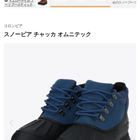
楽天市場
Amazon
Yahoo!
イエローテイル ブ
トインフィニティイエ
めのスノーブーツ
ーツ アークティック
ローテイル ショーテ
グリップ ウォーター
ィー
プルーフ オムニヒー
トインフィニティ
コロンビア
スノーピア チャッカ オムニテック